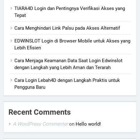
TIARA4D Login dan Pentingnya Verifikasi Akses yang
Tepat
Cara Menghindari Link Palsu pada Akses Alternatif
EDWINSLOT Login di Browser Mobile untuk Akses yang
Lebih Efisien
Cara Menjaga Keamanan Data Saat Login Edwinslot
dengan Langkah yang Lebih Aman dan Terarah
Cara Login Lebah4D dengan Langkah Praktis untuk
Pengguna Baru
Recent Comments
A WordPress Commenter
on
Hello world!