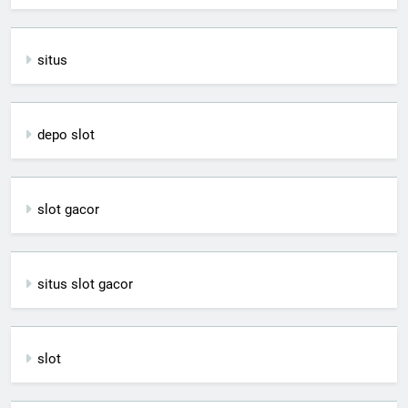
situs
depo slot
slot gacor
situs slot gacor
slot