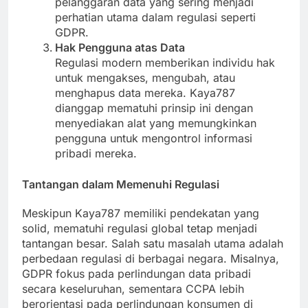
pelanggaran data yang sering menjadi
perhatian utama dalam regulasi seperti
GDPR.
Hak Pengguna atas Data
Regulasi modern memberikan individu hak
untuk mengakses, mengubah, atau
menghapus data mereka. Kaya787
dianggap mematuhi prinsip ini dengan
menyediakan alat yang memungkinkan
pengguna untuk mengontrol informasi
pribadi mereka.
Tantangan dalam Memenuhi Regulasi
Meskipun Kaya787 memiliki pendekatan yang
solid, mematuhi regulasi global tetap menjadi
tantangan besar. Salah satu masalah utama adalah
perbedaan regulasi di berbagai negara. Misalnya,
GDPR fokus pada perlindungan data pribadi
secara keseluruhan, sementara CCPA lebih
berorientasi pada perlindungan konsumen di