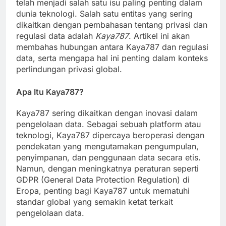
telah menjadi salah satu isu paling penting dalam
dunia teknologi. Salah satu entitas yang sering
dikaitkan dengan pembahasan tentang privasi dan
regulasi data adalah
Kaya787
. Artikel ini akan
membahas hubungan antara Kaya787 dan regulasi
data, serta mengapa hal ini penting dalam konteks
perlindungan privasi global.
Apa Itu Kaya787?
Kaya787 sering dikaitkan dengan inovasi dalam
pengelolaan data. Sebagai sebuah platform atau
teknologi, Kaya787 dipercaya beroperasi dengan
pendekatan yang mengutamakan pengumpulan,
penyimpanan, dan penggunaan data secara etis.
Namun, dengan meningkatnya peraturan seperti
GDPR (General Data Protection Regulation) di
Eropa, penting bagi Kaya787 untuk mematuhi
standar global yang semakin ketat terkait
pengelolaan data.