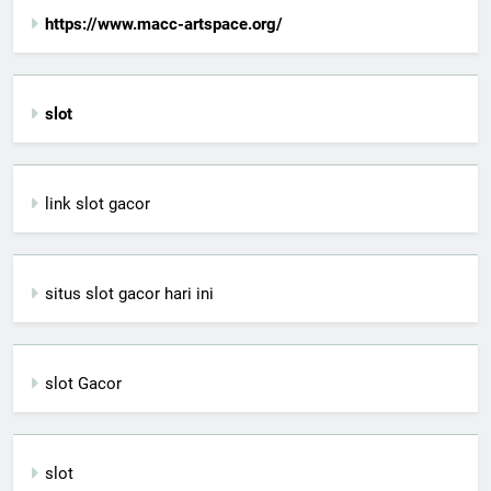
https://www.macc-artspace.org/
slot
link slot gacor
situs slot gacor hari ini
slot Gacor
slot