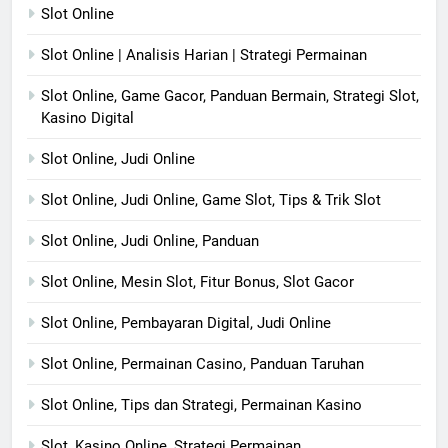
Slot Online
Slot Online | Analisis Harian | Strategi Permainan
Slot Online, Game Gacor, Panduan Bermain, Strategi Slot,
Kasino Digital
Slot Online, Judi Online
Slot Online, Judi Online, Game Slot, Tips & Trik Slot
Slot Online, Judi Online, Panduan
Slot Online, Mesin Slot, Fitur Bonus, Slot Gacor
Slot Online, Pembayaran Digital, Judi Online
Slot Online, Permainan Casino, Panduan Taruhan
Slot Online, Tips dan Strategi, Permainan Kasino
Slot, Kasino Online, Strategi Permainan