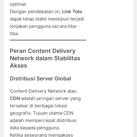
optimal.
Dengan pendekatan ini,
Link Toto
dapat tetap stabil meskipun terjadi
lonjakan pengguna secara tiba-
tiba.
Peran Content Delivery
Network dalam Stabilitas
Akses
Distribusi Server Global
Content Delivery Network atau
CDN
adalah jaringan server yang
tersebar di berbagai lokasi
geografis. Tujuan utama CDN
adalah mempercepat distribusi
data kepada pengguna.
Ketika seseorang mengakses