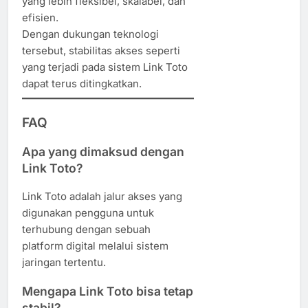
yang lebih fleksibel, skalabel, dan
efisien.
Dengan dukungan teknologi
tersebut, stabilitas akses seperti
yang terjadi pada sistem Link Toto
dapat terus ditingkatkan.
FAQ
Apa yang dimaksud dengan
Link Toto?
Link Toto adalah jalur akses yang
digunakan pengguna untuk
terhubung dengan sebuah
platform digital melalui sistem
jaringan tertentu.
Mengapa Link Toto bisa tetap
stabil?