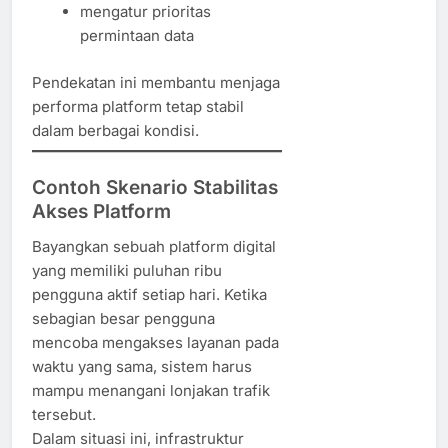
mengatur prioritas
permintaan data
Pendekatan ini membantu menjaga
performa platform tetap stabil
dalam berbagai kondisi.
Contoh Skenario Stabilitas
Akses Platform
Bayangkan sebuah platform digital
yang memiliki puluhan ribu
pengguna aktif setiap hari. Ketika
sebagian besar pengguna
mencoba mengakses layanan pada
waktu yang sama, sistem harus
mampu menangani lonjakan trafik
tersebut.
Dalam situasi ini, infrastruktur