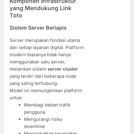
Komponen Infrastruktur
yang Mendukung Link
Toto
Sistem Server Berlapis
Server merupakan fondasi utama
dari setiap layanan digital. Platform
modern biasanya tidak hanya
menggunakan satu server,
melainkan sistem
server cluster
yang terdiri dari beberapa node
yang saling terhubung.
Model ini memungkinkan platform
untuk:
Membagi beban trafik
pengguna
Mengurangi risiko
downtime
Meningkatkan kecepatan