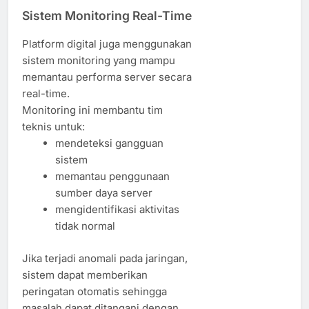
Sistem Monitoring Real-Time
Platform digital juga menggunakan
sistem monitoring yang mampu
memantau performa server secara
real-time.
Monitoring ini membantu tim
teknis untuk:
mendeteksi gangguan
sistem
memantau penggunaan
sumber daya server
mengidentifikasi aktivitas
tidak normal
Jika terjadi anomali pada jaringan,
sistem dapat memberikan
peringatan otomatis sehingga
masalah dapat ditangani dengan