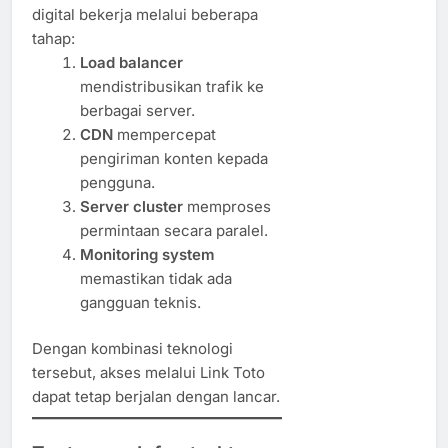
digital bekerja melalui beberapa
tahap:
Load balancer
mendistribusikan trafik ke
berbagai server.
CDN
mempercepat
pengiriman konten kepada
pengguna.
Server cluster
memproses
permintaan secara paralel.
Monitoring system
memastikan tidak ada
gangguan teknis.
Dengan kombinasi teknologi
tersebut, akses melalui Link Toto
dapat tetap berjalan dengan lancar.