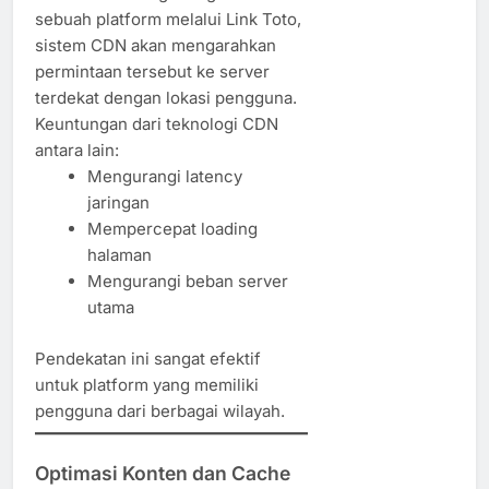
sebuah platform melalui Link Toto,
sistem CDN akan mengarahkan
permintaan tersebut ke server
terdekat dengan lokasi pengguna.
Keuntungan dari teknologi CDN
antara lain:
Mengurangi latency
jaringan
Mempercepat loading
halaman
Mengurangi beban server
utama
Pendekatan ini sangat efektif
untuk platform yang memiliki
pengguna dari berbagai wilayah.
Optimasi Konten dan Cache