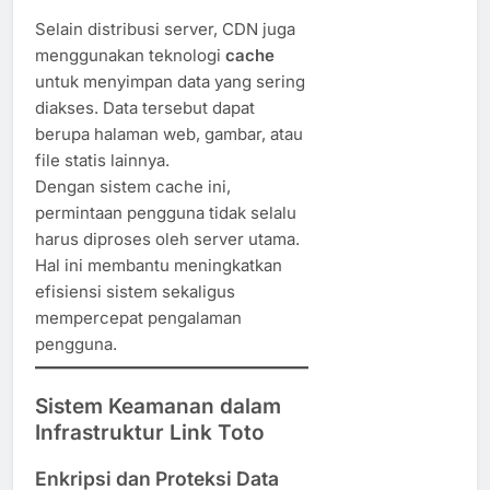
Selain distribusi server, CDN juga
menggunakan teknologi
cache
untuk menyimpan data yang sering
diakses. Data tersebut dapat
berupa halaman web, gambar, atau
file statis lainnya.
Dengan sistem cache ini,
permintaan pengguna tidak selalu
harus diproses oleh server utama.
Hal ini membantu meningkatkan
efisiensi sistem sekaligus
mempercepat pengalaman
pengguna.
Sistem Keamanan dalam
Infrastruktur Link Toto
Enkripsi dan Proteksi Data