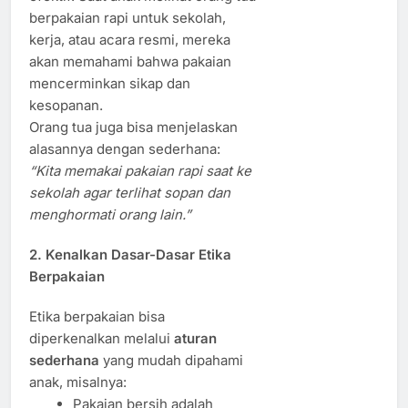
berpakaian rapi untuk sekolah,
kerja, atau acara resmi, mereka
akan memahami bahwa pakaian
mencerminkan sikap dan
kesopanan.
Orang tua juga bisa menjelaskan
alasannya dengan sederhana:
“Kita memakai pakaian rapi saat ke
sekolah agar terlihat sopan dan
menghormati orang lain.”
2. Kenalkan Dasar-Dasar Etika
Berpakaian
Etika berpakaian bisa
diperkenalkan melalui
aturan
sederhana
yang mudah dipahami
anak, misalnya:
Pakaian bersih adalah