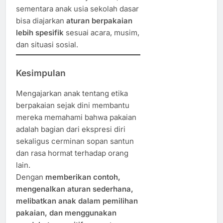
sementara anak usia sekolah dasar
bisa diajarkan
aturan berpakaian
lebih spesifik
sesuai acara, musim,
dan situasi sosial.
Kesimpulan
Mengajarkan anak tentang etika
berpakaian sejak dini membantu
mereka memahami bahwa pakaian
adalah bagian dari ekspresi diri
sekaligus cerminan sopan santun
dan rasa hormat terhadap orang
lain.
Dengan
memberikan contoh,
mengenalkan aturan sederhana,
melibatkan anak dalam pemilihan
pakaian, dan menggunakan