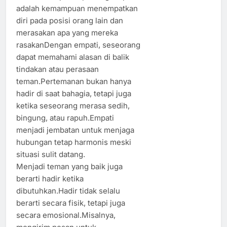
adalah kemampuan menempatkan
diri pada posisi orang lain dan
merasakan apa yang mereka
rasakanDengan empati, seseorang
dapat memahami alasan di balik
tindakan atau perasaan
teman.Pertemanan bukan hanya
hadir di saat bahagia, tetapi juga
ketika seseorang merasa sedih,
bingung, atau rapuh.Empati
menjadi jembatan untuk menjaga
hubungan tetap harmonis meski
situasi sulit datang.
Menjadi teman yang baik juga
berarti hadir ketika
dibutuhkan.Hadir tidak selalu
berarti secara fisik, tetapi juga
secara emosional.Misalnya,