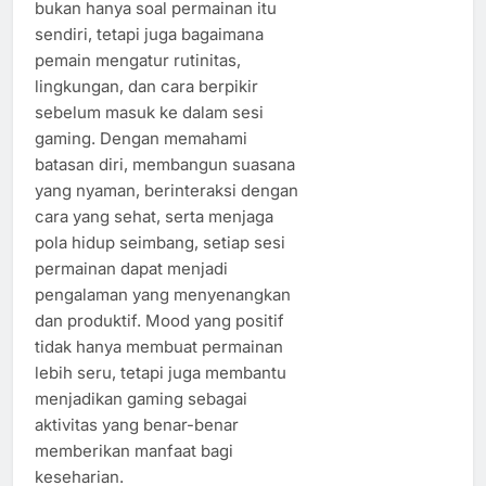
bukan hanya soal permainan itu
sendiri, tetapi juga bagaimana
pemain mengatur rutinitas,
lingkungan, dan cara berpikir
sebelum masuk ke dalam sesi
gaming. Dengan memahami
batasan diri, membangun suasana
yang nyaman, berinteraksi dengan
cara yang sehat, serta menjaga
pola hidup seimbang, setiap sesi
permainan dapat menjadi
pengalaman yang menyenangkan
dan produktif. Mood yang positif
tidak hanya membuat permainan
lebih seru, tetapi juga membantu
menjadikan gaming sebagai
aktivitas yang benar-benar
memberikan manfaat bagi
keseharian.