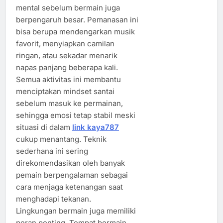
mental sebelum bermain juga
berpengaruh besar. Pemanasan ini
bisa berupa mendengarkan musik
favorit, menyiapkan camilan
ringan, atau sekadar menarik
napas panjang beberapa kali.
Semua aktivitas ini membantu
menciptakan mindset santai
sebelum masuk ke permainan,
sehingga emosi tetap stabil meski
situasi di dalam
link kaya787
cukup menantang. Teknik
sederhana ini sering
direkomendasikan oleh banyak
pemain berpengalaman sebagai
cara menjaga ketenangan saat
menghadapi tekanan.
Lingkungan bermain juga memiliki
peran penting. Tempat bermain