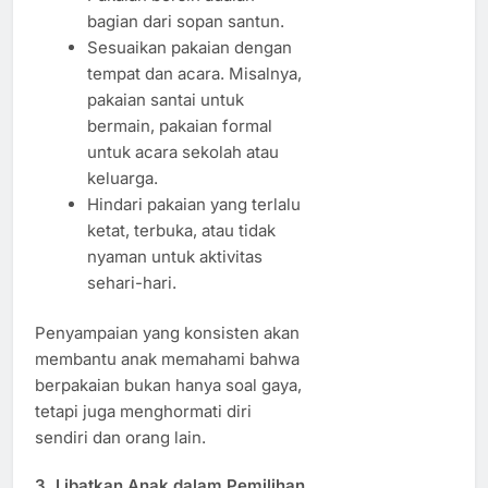
bagian dari sopan santun.
Sesuaikan pakaian dengan
tempat dan acara. Misalnya,
pakaian santai untuk
bermain, pakaian formal
untuk acara sekolah atau
keluarga.
Hindari pakaian yang terlalu
ketat, terbuka, atau tidak
nyaman untuk aktivitas
sehari-hari.
Penyampaian yang konsisten akan
membantu anak memahami bahwa
berpakaian bukan hanya soal gaya,
tetapi juga menghormati diri
sendiri dan orang lain.
3. Libatkan Anak dalam Pemilihan