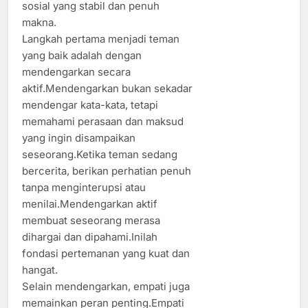
sosial yang stabil dan penuh
makna.
Langkah pertama menjadi teman
yang baik adalah dengan
mendengarkan secara
aktif.Mendengarkan bukan sekadar
mendengar kata-kata, tetapi
memahami perasaan dan maksud
yang ingin disampaikan
seseorang.Ketika teman sedang
bercerita, berikan perhatian penuh
tanpa menginterupsi atau
menilai.Mendengarkan aktif
membuat seseorang merasa
dihargai dan dipahami.Inilah
fondasi pertemanan yang kuat dan
hangat.
Selain mendengarkan, empati juga
memainkan peran penting.Empati