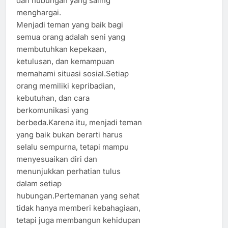
dan hubungan yang saling
menghargai.
Menjadi teman yang baik bagi
semua orang adalah seni yang
membutuhkan kepekaan,
ketulusan, dan kemampuan
memahami situasi sosial.Setiap
orang memiliki kepribadian,
kebutuhan, dan cara
berkomunikasi yang
berbeda.Karena itu, menjadi teman
yang baik bukan berarti harus
selalu sempurna, tetapi mampu
menyesuaikan diri dan
menunjukkan perhatian tulus
dalam setiap
hubungan.Pertemanan yang sehat
tidak hanya memberi kebahagiaan,
tetapi juga membangun kehidupan