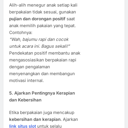
Alih-alih menegur anak setiap kali
berpakaian tidak sesuai, gunakan
pujian dan dorongan positif
saat
anak memilih pakaian yang tepat.
Contohnya:
“Wah, bajumu rapi dan cocok
untuk acara ini. Bagus sekali!”
Pendekatan positif membantu anak
mengasosiasikan berpakaian rapi
dengan pengalaman
menyenangkan dan membangun
motivasi internal.
5. Ajarkan Pentingnya Kerapian
dan Kebersihan
Etika berpakaian juga mencakup
kebersihan dan kerapian
. Ajarkan
link situs slot
untuk selalu