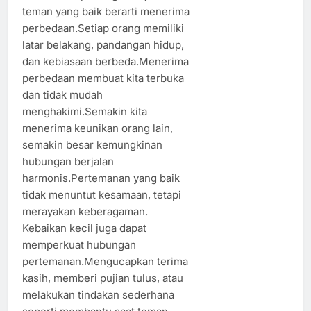
teman yang baik berarti menerima
perbedaan.Setiap orang memiliki
latar belakang, pandangan hidup,
dan kebiasaan berbeda.Menerima
perbedaan membuat kita terbuka
dan tidak mudah
menghakimi.Semakin kita
menerima keunikan orang lain,
semakin besar kemungkinan
hubungan berjalan
harmonis.Pertemanan yang baik
tidak menuntut kesamaan, tetapi
merayakan keberagaman.
Kebaikan kecil juga dapat
memperkuat hubungan
pertemanan.Mengucapkan terima
kasih, memberi pujian tulus, atau
melakukan tindakan sederhana