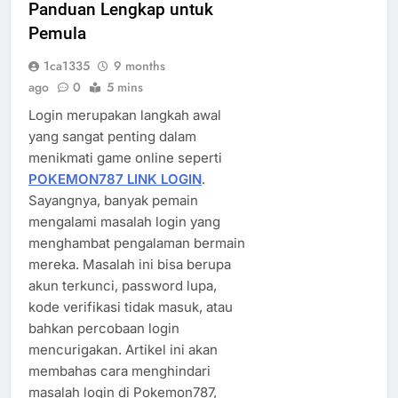
Panduan Lengkap untuk
Pemula
1ca1335
9 months
ago
0
5 mins
Login merupakan langkah awal
yang sangat penting dalam
menikmati game online seperti
POKEMON787 LINK LOGIN
.
Sayangnya, banyak pemain
mengalami masalah login yang
menghambat pengalaman bermain
mereka. Masalah ini bisa berupa
akun terkunci, password lupa,
kode verifikasi tidak masuk, atau
bahkan percobaan login
mencurigakan. Artikel ini akan
membahas cara menghindari
masalah login di Pokemon787,