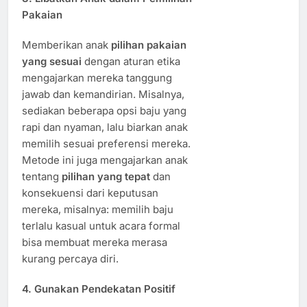
Pakaian
Memberikan anak
pilihan pakaian
yang sesuai
dengan aturan etika
mengajarkan mereka tanggung
jawab dan kemandirian. Misalnya,
sediakan beberapa opsi baju yang
rapi dan nyaman, lalu biarkan anak
memilih sesuai preferensi mereka.
Metode ini juga mengajarkan anak
tentang
pilihan yang tepat
dan
konsekuensi dari keputusan
mereka, misalnya: memilih baju
terlalu kasual untuk acara formal
bisa membuat mereka merasa
kurang percaya diri.
4. Gunakan Pendekatan Positif