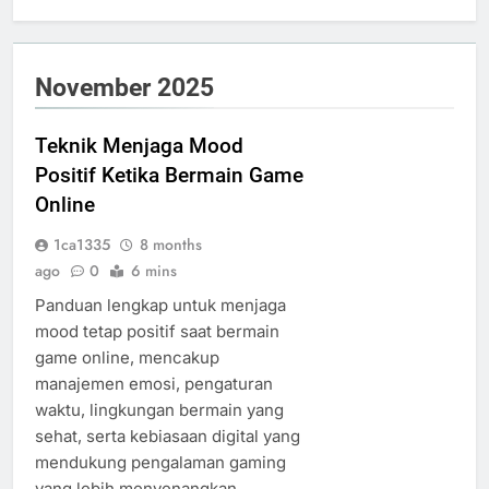
November 2025
Teknik Menjaga Mood
Positif Ketika Bermain Game
Online
1ca1335
8 months
ago
0
6 mins
Panduan lengkap untuk menjaga
mood tetap positif saat bermain
game online, mencakup
manajemen emosi, pengaturan
waktu, lingkungan bermain yang
sehat, serta kebiasaan digital yang
mendukung pengalaman gaming
yang lebih menyenangkan.