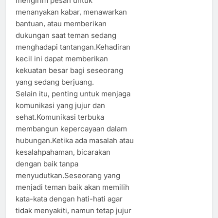
mengirim pesan untuk
menanyakan kabar, menawarkan
bantuan, atau memberikan
dukungan saat teman sedang
menghadapi tantangan.Kehadiran
kecil ini dapat memberikan
kekuatan besar bagi seseorang
yang sedang berjuang.
Selain itu, penting untuk menjaga
komunikasi yang jujur dan
sehat.Komunikasi terbuka
membangun kepercayaan dalam
hubungan.Ketika ada masalah atau
kesalahpahaman, bicarakan
dengan baik tanpa
menyudutkan.Seseorang yang
menjadi teman baik akan memilih
kata-kata dengan hati-hati agar
tidak menyakiti, namun tetap jujur