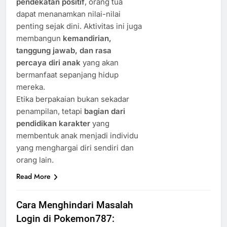
pendekatan positif
, orang tua
dapat menanamkan nilai-nilai
penting sejak dini. Aktivitas ini juga
membangun
kemandirian,
tanggung jawab, dan rasa
percaya diri anak
yang akan
bermanfaat sepanjang hidup
mereka.
Etika berpakaian bukan sekadar
penampilan, tetapi
bagian dari
pendidikan karakter
yang
membentuk anak menjadi individu
yang menghargai diri sendiri dan
orang lain.
Read More
Cara Menghindari Masalah
Login di Pokemon787: