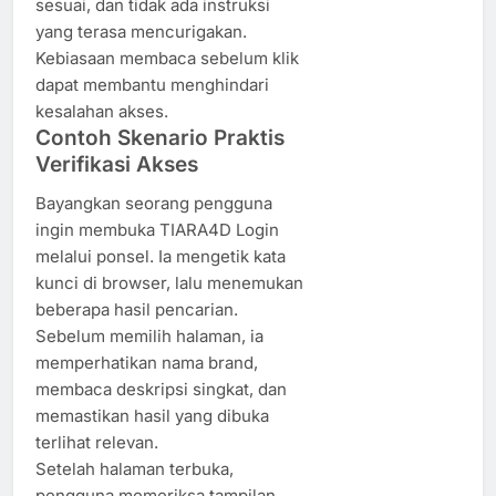
sesuai, dan tidak ada instruksi
yang terasa mencurigakan.
Kebiasaan membaca sebelum klik
dapat membantu menghindari
kesalahan akses.
Contoh Skenario Praktis
Verifikasi Akses
Bayangkan seorang pengguna
ingin membuka TIARA4D Login
melalui ponsel. Ia mengetik kata
kunci di browser, lalu menemukan
beberapa hasil pencarian.
Sebelum memilih halaman, ia
memperhatikan nama brand,
membaca deskripsi singkat, dan
memastikan hasil yang dibuka
terlihat relevan.
Setelah halaman terbuka,
pengguna memeriksa tampilan