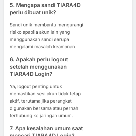
5. Mengapa sandi TIARA4D
perlu dibuat unik?
Sandi unik membantu mengurangi
risiko apabila akun lain yang
menggunakan sandi serupa
mengalami masalah keamanan.
6. Apakah perlu logout
setelah menggunakan
TIARA4D Login?
Ya, logout penting untuk
memastikan sesi akun tidak tetap
aktif, terutama jika perangkat
digunakan bersama atau pernah
terhubung ke jaringan umum.
7. Apa kesalahan umum saat
mencari TIARA4D Login?