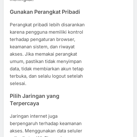
Gunakan Perangkat Pribadi
Perangkat pribadi lebih disarankan
karena pengguna memiliki kontrol
terhadap pengaturan browser,
keamanan sistem, dan riwayat
akses. Jika memakai perangkat
umum, pastikan tidak menyimpan
data, tidak membiarkan akun tetap
terbuka, dan selalu logout setelah
selesai.
Pilih Jaringan yang
Terpercaya
Jaringan internet juga
berpengaruh terhadap keamanan
akses. Menggunakan data seluler