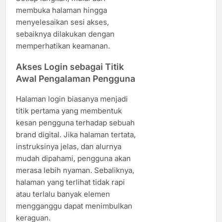
membuka halaman hingga
menyelesaikan sesi akses,
sebaiknya dilakukan dengan
memperhatikan keamanan.
Akses Login sebagai Titik
Awal Pengalaman Pengguna
Halaman login biasanya menjadi
titik pertama yang membentuk
kesan pengguna terhadap sebuah
brand digital. Jika halaman tertata,
instruksinya jelas, dan alurnya
mudah dipahami, pengguna akan
merasa lebih nyaman. Sebaliknya,
halaman yang terlihat tidak rapi
atau terlalu banyak elemen
mengganggu dapat menimbulkan
keraguan.