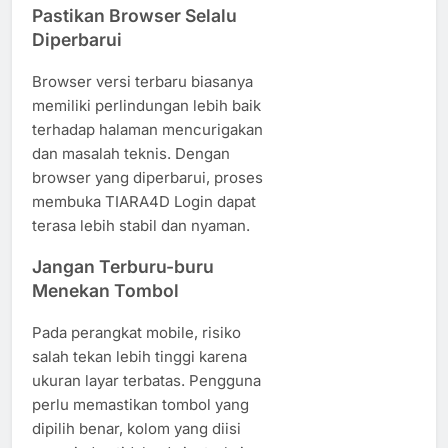
Pastikan Browser Selalu
Diperbarui
Browser versi terbaru biasanya
memiliki perlindungan lebih baik
terhadap halaman mencurigakan
dan masalah teknis. Dengan
browser yang diperbarui, proses
membuka TIARA4D Login dapat
terasa lebih stabil dan nyaman.
Jangan Terburu-buru
Menekan Tombol
Pada perangkat mobile, risiko
salah tekan lebih tinggi karena
ukuran layar terbatas. Pengguna
perlu memastikan tombol yang
dipilih benar, kolom yang diisi