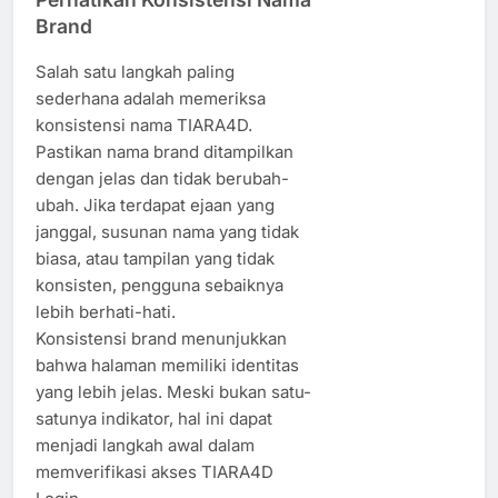
Brand
Salah satu langkah paling
sederhana adalah memeriksa
konsistensi nama TIARA4D.
Pastikan nama brand ditampilkan
dengan jelas dan tidak berubah-
ubah. Jika terdapat ejaan yang
janggal, susunan nama yang tidak
biasa, atau tampilan yang tidak
konsisten, pengguna sebaiknya
lebih berhati-hati.
Konsistensi brand menunjukkan
bahwa halaman memiliki identitas
yang lebih jelas. Meski bukan satu-
satunya indikator, hal ini dapat
menjadi langkah awal dalam
memverifikasi akses TIARA4D