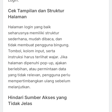
Login.
Cek Tampilan dan Struktur
Halaman
Halaman login yang baik
seharusnya memiliki struktur
sederhana, mudah dibaca, dan
tidak membuat pengguna bingung.
Tombol, kolom input, serta
instruksi harus terlihat wajar. Jika
halaman dipenuhi pop-up, ajakan
berlebihan, atau permintaan data
yang tidak relevan, pengguna perlu
mempertimbangkan ulang sebelum
melanjutkan.
Hindari Sumber Akses yang
Tidak Jelas