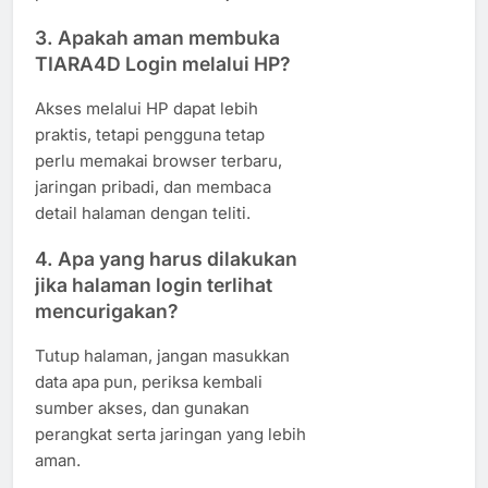
3. Apakah aman membuka
TIARA4D Login melalui HP?
Akses melalui HP dapat lebih
praktis, tetapi pengguna tetap
perlu memakai browser terbaru,
jaringan pribadi, dan membaca
detail halaman dengan teliti.
4. Apa yang harus dilakukan
jika halaman login terlihat
mencurigakan?
Tutup halaman, jangan masukkan
data apa pun, periksa kembali
sumber akses, dan gunakan
perangkat serta jaringan yang lebih
aman.