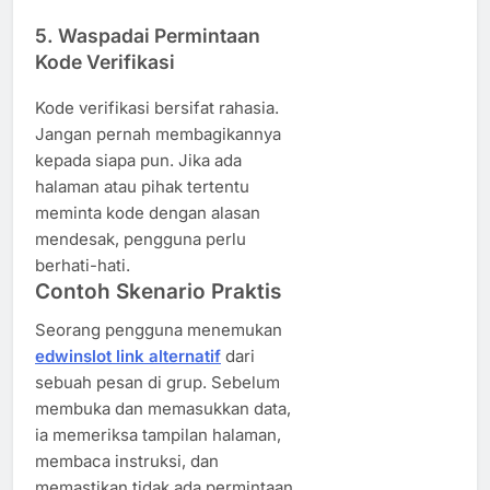
5. Waspadai Permintaan
Kode Verifikasi
Kode verifikasi bersifat rahasia.
Jangan pernah membagikannya
kepada siapa pun. Jika ada
halaman atau pihak tertentu
meminta kode dengan alasan
mendesak, pengguna perlu
berhati-hati.
Contoh Skenario Praktis
Seorang pengguna menemukan
edwinslot link alternatif
dari
sebuah pesan di grup. Sebelum
membuka dan memasukkan data,
ia memeriksa tampilan halaman,
membaca instruksi, dan
memastikan tidak ada permintaan