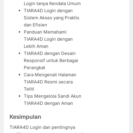
Login tanpa Kendala Umum
TIARA4D Login dengan
Sistem Akses yang Praktis
dan Efisien
Panduan Memahami
TIARA4D Login dengan
Lebih Aman
TIARA4D dengan Desain
Responsif untuk Berbagai
Perangkat
Cara Mengenali Halaman
TIARA4D Resmi secara
Teliti
Tips Mengelola Sandi Akun
TIARA4D dengan Aman
Kesimpulan
TIARA4D Login dan pentingnya