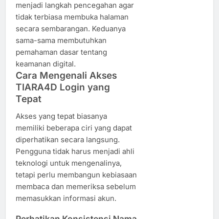
menjadi langkah pencegahan agar
tidak terbiasa membuka halaman
secara sembarangan. Keduanya
sama-sama membutuhkan
pemahaman dasar tentang
keamanan digital.
Cara Mengenali Akses
TIARA4D Login yang
Tepat
Akses yang tepat biasanya
memiliki beberapa ciri yang dapat
diperhatikan secara langsung.
Pengguna tidak harus menjadi ahli
teknologi untuk mengenalinya,
tetapi perlu membangun kebiasaan
membaca dan memeriksa sebelum
memasukkan informasi akun.
Perhatikan Konsistensi Nama