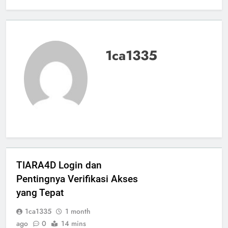
1ca1335
TIARA4D Login dan
Pentingnya Verifikasi Akses
yang Tepat
1ca1335
1 month
ago
0
14 mins