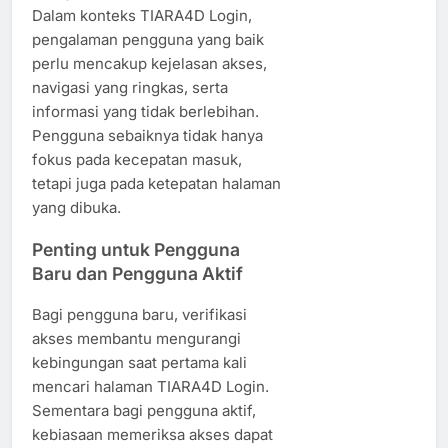
Dalam konteks TIARA4D Login,
pengalaman pengguna yang baik
perlu mencakup kejelasan akses,
navigasi yang ringkas, serta
informasi yang tidak berlebihan.
Pengguna sebaiknya tidak hanya
fokus pada kecepatan masuk,
tetapi juga pada ketepatan halaman
yang dibuka.
Penting untuk Pengguna
Baru dan Pengguna Aktif
Bagi pengguna baru, verifikasi
akses membantu mengurangi
kebingungan saat pertama kali
mencari halaman TIARA4D Login.
Sementara bagi pengguna aktif,
kebiasaan memeriksa akses dapat