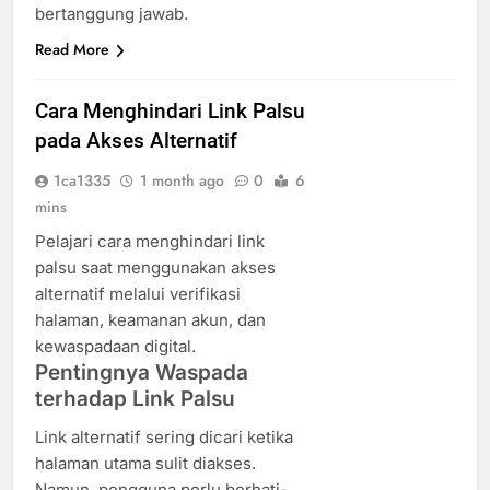
bertanggung jawab.
Read More
Cara Menghindari Link Palsu
pada Akses Alternatif
1ca1335
1 month ago
0
6
mins
Pelajari cara menghindari link
palsu saat menggunakan akses
alternatif melalui verifikasi
halaman, keamanan akun, dan
kewaspadaan digital.
Pentingnya Waspada
terhadap Link Palsu
Link alternatif sering dicari ketika
halaman utama sulit diakses.
Namun, pengguna perlu berhati-