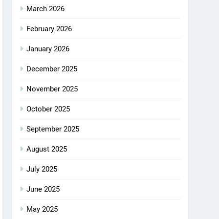
March 2026
February 2026
January 2026
December 2025
November 2025
October 2025
September 2025
August 2025
July 2025
June 2025
May 2025