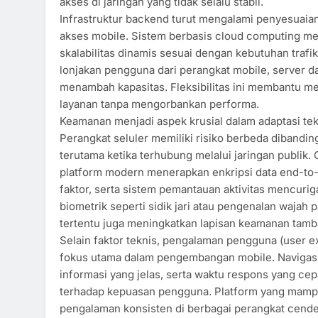
akses di jaringan yang tidak selalu stabil.
Infrastruktur backend turut mengalami penyesuai
akses mobile. Sistem berbasis cloud computing 
skalabilitas dinamis sesuai dengan kebutuhan trafik.
lonjakan pengguna dari perangkat mobile, server d
menambah kapasitas. Fleksibilitas ini membantu me
layanan tanpa mengorbankan performa.
Keamanan menjadi aspek krusial dalam adaptasi tek
Perangkat seluler memiliki risiko berbeda dibandin
terutama ketika terhubung melalui jaringan publik. O
platform modern menerapkan enkripsi data end-to-
faktor, serta sistem pemantauan aktivitas mencuriga
biometrik seperti sidik jari atau pengenalan wajah 
tertentu juga meningkatkan lapisan keamanan tamb
Selain faktor teknis, pengalaman pengguna (user e
fokus utama dalam pengembangan mobile. Navigasi y
informasi yang jelas, serta waktu respons yang cep
terhadap kepuasan pengguna. Platform yang mam
pengalaman konsisten di berbagai perangkat cende