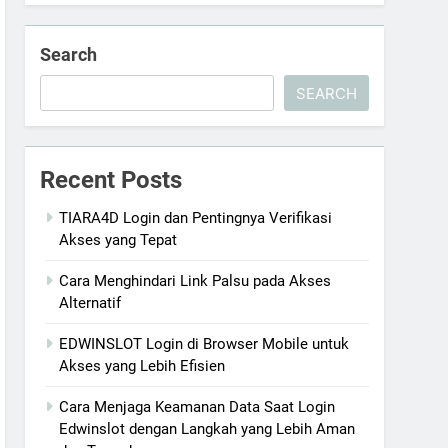
Search
SEARCH
Recent Posts
TIARA4D Login dan Pentingnya Verifikasi
Akses yang Tepat
Cara Menghindari Link Palsu pada Akses
Alternatif
EDWINSLOT Login di Browser Mobile untuk
Akses yang Lebih Efisien
Cara Menjaga Keamanan Data Saat Login
Edwinslot dengan Langkah yang Lebih Aman