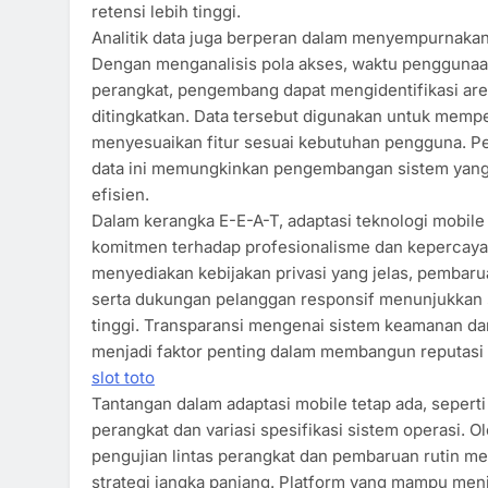
retensi lebih tinggi.
Analitik data juga berperan dalam menyempurnakan
Dengan menganalisis pola akses, waktu penggunaa
perangkat, pengembang dapat mengidentifikasi are
ditingkatkan. Data tersebut digunakan untuk memp
menyesuaikan fitur sesuai kebutuhan pengguna. P
data ini memungkinkan pengembangan sistem yang 
efisien.
Dalam kerangka E-E-A-T, adaptasi teknologi mobi
komitmen terhadap profesionalisme dan kepercaya
menyediakan kebijakan privasi yang jelas, pembaru
serta dukungan pelanggan responsif menunjukkan s
tinggi. Transparansi mengenai sistem keamanan da
menjadi faktor penting dalam membangun reputasi di
slot toto
Tantangan dalam adaptasi mobile tetap ada, seperti
perangkat dan variasi spesifikasi sistem operasi. Ol
pengujian lintas perangkat dan pembaruan rutin men
strategi jangka panjang. Platform yang mampu men