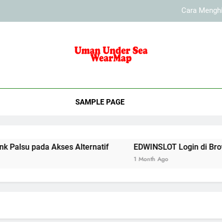
Cara Menghi
EDWINSLOT Login di Browser M
Cara Menjaga Keamanan Data Saat Login Edwinslot dengan 
er Sea Wear
TIARA4D Login dan P
lish Dengan Koleksi Pakaian Renang Dan Aksesori Pantai Dari 
Cara Menghi
SAMPLE PAGE
EDWINSLOT Login di Browser M
Cara Menjaga Keamanan Data Saat Login Edwinslot dengan 
pada Akses Alternatif
EDWINSLOT Login di Browser Mobi
1 Month Ago