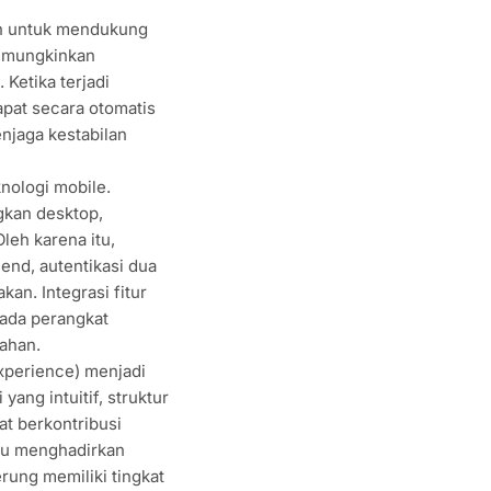
an untuk mendukung
memungkinkan
 Ketika terjadi
apat secara otomatis
njaga kestabilan
nologi mobile.
gkan desktop,
leh karena itu,
end, autentikasi dua
kan. Integrasi fitur
pada perangkat
ahan.
xperience) menjadi
ang intuitif, struktur
at berkontribusi
pu menghadirkan
rung memiliki tingkat