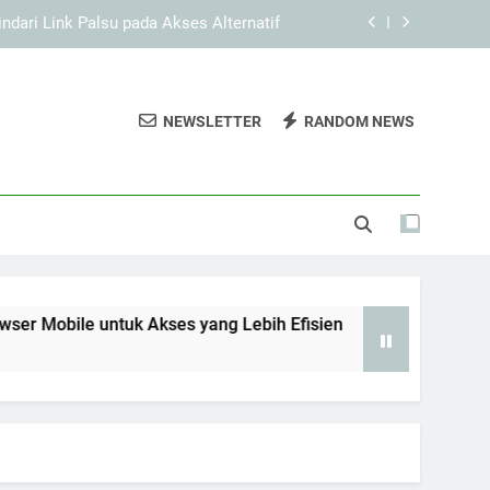
ndari Link Palsu pada Akses Alternatif
obile untuk Akses yang Lebih Efisien
Langkah yang Lebih Aman dan Terarah
NEWSLETTER
RANDOM NEWS
entingnya Verifikasi Akses yang Tepat
Undersea Wear. Produk Berkualitas Untuk Liburan Anda.
ndari Link Palsu pada Akses Alternatif
obile untuk Akses yang Lebih Efisien
Langkah yang Lebih Aman dan Terarah
le untuk Akses yang Lebih Efisien
Cara Menjaga Keama
2 Months Ago