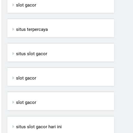
slot gacor
situs terpercaya
situs slot gacor
slot gacor
slot gacor
situs slot gacor hari ini