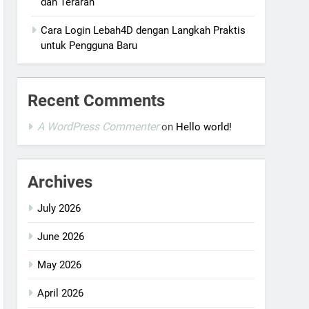
dan Terarah
Cara Login Lebah4D dengan Langkah Praktis
untuk Pengguna Baru
Recent Comments
A WordPress Commenter
on
Hello world!
Archives
July 2026
June 2026
May 2026
April 2026