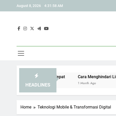
Skip
August 8, 2026
4:31:59 AM
to
content
Und
Tampil Sty
rifikasi Akses yang Tepat
Cara Menghindari Link Palsu 
1 Month Ago
HEADLINES
Home
Teknologi Mobile & Transformasi Digital