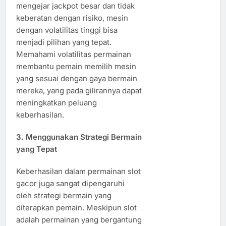
mengejar jackpot besar dan tidak
keberatan dengan risiko, mesin
dengan volatilitas tinggi bisa
menjadi pilihan yang tepat.
Memahami volatilitas permainan
membantu pemain memilih mesin
yang sesuai dengan gaya bermain
mereka, yang pada gilirannya dapat
meningkatkan peluang
keberhasilan.
3.
Menggunakan Strategi Bermain
yang Tepat
Keberhasilan dalam permainan slot
gacor juga sangat dipengaruhi
oleh strategi bermain yang
diterapkan pemain. Meskipun slot
adalah permainan yang bergantung