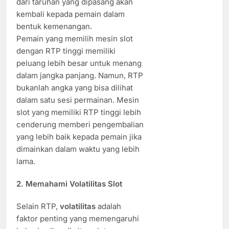
dari taruhan yang dipasang akan
kembali kepada pemain dalam
bentuk kemenangan.
Pemain yang memilih mesin slot
dengan RTP tinggi memiliki
peluang lebih besar untuk menang
dalam jangka panjang. Namun, RTP
bukanlah angka yang bisa dilihat
dalam satu sesi permainan. Mesin
slot yang memiliki RTP tinggi lebih
cenderung memberi pengembalian
yang lebih baik kepada pemain jika
dimainkan dalam waktu yang lebih
lama.
2.
Memahami Volatilitas Slot
Selain RTP,
volatilitas
adalah
faktor penting yang memengaruhi