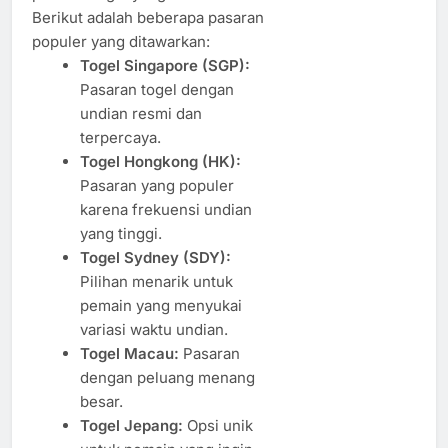
Berikut adalah beberapa pasaran
populer yang ditawarkan:
Togel Singapore (SGP):
Pasaran togel dengan
undian resmi dan
terpercaya.
Togel Hongkong (HK):
Pasaran yang populer
karena frekuensi undian
yang tinggi.
Togel Sydney (SDY):
Pilihan menarik untuk
pemain yang menyukai
variasi waktu undian.
Togel Macau:
Pasaran
dengan peluang menang
besar.
Togel Jepang:
Opsi unik