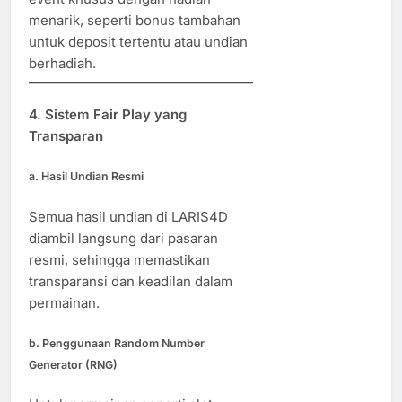
menarik, seperti bonus tambahan
untuk deposit tertentu atau undian
berhadiah.
4.
Sistem Fair Play yang
Transparan
a.
Hasil Undian Resmi
Semua hasil undian di LARIS4D
diambil langsung dari pasaran
resmi, sehingga memastikan
transparansi dan keadilan dalam
permainan.
b.
Penggunaan Random Number
Generator (RNG)