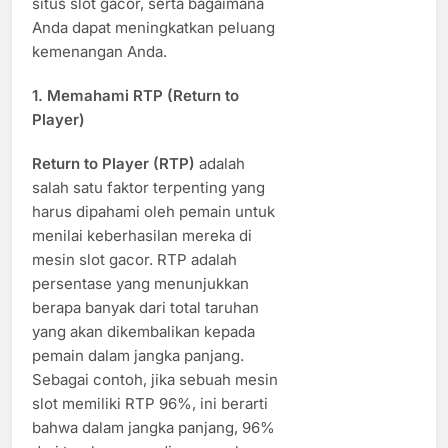
situs slot gacor, serta bagaimana
Anda dapat meningkatkan peluang
kemenangan Anda.
1.
Memahami RTP (Return to
Player)
Return to Player (RTP)
adalah
salah satu faktor terpenting yang
harus dipahami oleh pemain untuk
menilai keberhasilan mereka di
mesin slot gacor. RTP adalah
persentase yang menunjukkan
berapa banyak dari total taruhan
yang akan dikembalikan kepada
pemain dalam jangka panjang.
Sebagai contoh, jika sebuah mesin
slot memiliki RTP 96%, ini berarti
bahwa dalam jangka panjang, 96%