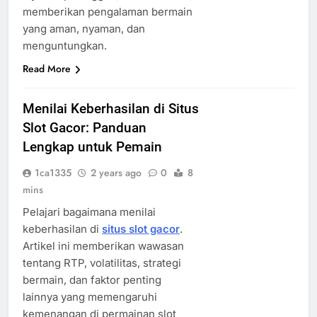
memberikan pengalaman bermain
yang aman, nyaman, dan
menguntungkan.
Read More
Menilai Keberhasilan di Situs
Slot Gacor: Panduan
Lengkap untuk Pemain
1ca1335
2 years ago
0
8
mins
Pelajari bagaimana menilai
keberhasilan di
situs slot gacor
.
Artikel ini memberikan wawasan
tentang RTP, volatilitas, strategi
bermain, dan faktor penting
lainnya yang memengaruhi
kemenangan di permainan slot