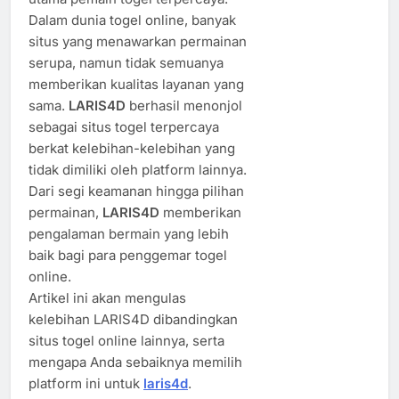
Dalam dunia togel online, banyak
situs yang menawarkan permainan
serupa, namun tidak semuanya
memberikan kualitas layanan yang
sama.
LARIS4D
berhasil menonjol
sebagai situs togel terpercaya
berkat kelebihan-kelebihan yang
tidak dimiliki oleh platform lainnya.
Dari segi keamanan hingga pilihan
permainan,
LARIS4D
memberikan
pengalaman bermain yang lebih
baik bagi para penggemar togel
online.
Artikel ini akan mengulas
kelebihan LARIS4D dibandingkan
situs togel online lainnya, serta
mengapa Anda sebaiknya memilih
platform ini untuk
laris4d
.