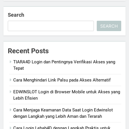
Search
SEARCH
Recent Posts
TIARA4D Login dan Pentingnya Verifikasi Akses yang
Tepat
Cara Menghindari Link Palsu pada Akses Alternatif
EDWINSLOT Login di Browser Mobile untuk Akses yang
Lebih Efisien
Cara Menjaga Keamanan Data Saat Login Edwinslot
dengan Langkah yang Lebih Aman dan Terarah
Cara Login Lebah4D dengan Langkah Praktis untuk