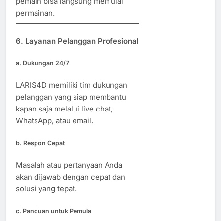
pemain bisa langsung memulai
permainan.
6.
Layanan Pelanggan Profesional
a.
Dukungan 24/7
LARIS4D memiliki tim dukungan
pelanggan yang siap membantu
kapan saja melalui live chat,
WhatsApp, atau email.
b.
Respon Cepat
Masalah atau pertanyaan Anda
akan dijawab dengan cepat dan
solusi yang tepat.
c.
Panduan untuk Pemula