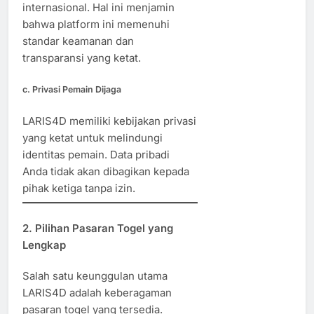
internasional. Hal ini menjamin
bahwa platform ini memenuhi
standar keamanan dan
transparansi yang ketat.
c.
Privasi Pemain Dijaga
LARIS4D memiliki kebijakan privasi
yang ketat untuk melindungi
identitas pemain. Data pribadi
Anda tidak akan dibagikan kepada
pihak ketiga tanpa izin.
2.
Pilihan Pasaran Togel yang
Lengkap
Salah satu keunggulan utama
LARIS4D adalah keberagaman
pasaran togel yang tersedia.