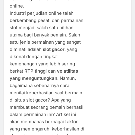
online.
Industri perjudian online telah
berkembang pesat, dan permainan
slot menjadi salah satu pilihan
utama bagi banyak pemain. Salah
satu jenis permainan yang sangat
diminati adalah
slot gacor
, yang
dikenal dengan tingkat
kemenangan yang lebih sering
berkat
RTP tinggi
dan
volatilitas
yang menguntungkan
. Namun,
bagaimana sebenarnya cara
menilai keberhasilan saat bermain
di situs slot gacor? Apa yang
membuat seorang pemain berhasil
dalam permainan ini? Artikel ini
akan membahas berbagai faktor
yang memengaruhi keberhasilan di