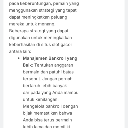
pada keberuntungan, pemain yang
menggunakan strategi yang tepat
dapat meningkatkan peluang
mereka untuk menang.
Beberapa strategi yang dapat
digunakan untuk meningkatkan
keberhasilan di situs slot gacor
antara lain:
Manajemen Bankroll yang
Baik
: Tentukan anggaran
bermain dan patuhi batas
tersebut. Jangan pernah
bertaruh lebih banyak
daripada yang Anda mampu
untuk kehilangan.
Mengelola bankroll dengan
bijak memastikan bahwa
Anda bisa terus bermain
lebih lama dan memiliki