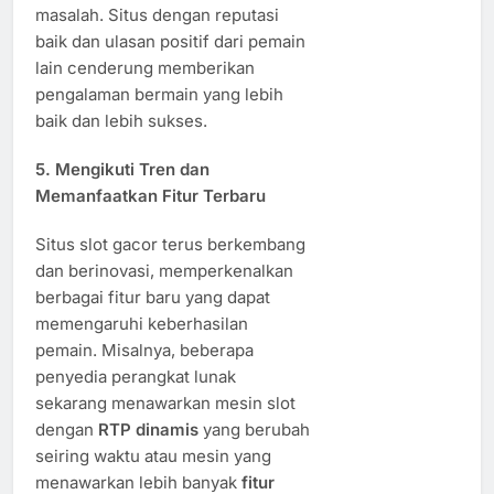
masalah. Situs dengan reputasi
baik dan ulasan positif dari pemain
lain cenderung memberikan
pengalaman bermain yang lebih
baik dan lebih sukses.
5.
Mengikuti Tren dan
Memanfaatkan Fitur Terbaru
Situs slot gacor terus berkembang
dan berinovasi, memperkenalkan
berbagai fitur baru yang dapat
memengaruhi keberhasilan
pemain. Misalnya, beberapa
penyedia perangkat lunak
sekarang menawarkan mesin slot
dengan
RTP dinamis
yang berubah
seiring waktu atau mesin yang
menawarkan lebih banyak
fitur