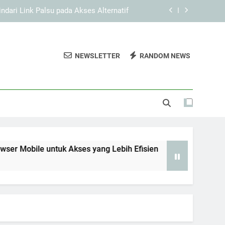
ndari Link Palsu pada Akses Alternatif
obile untuk Akses yang Lebih Efisien
Langkah yang Lebih Aman dan Terarah
NEWSLETTER
RANDOM NEWS
entingnya Verifikasi Akses yang Tepat
Undersea Wear. Produk Berkualitas Untuk Liburan Anda.
ndari Link Palsu pada Akses Alternatif
obile untuk Akses yang Lebih Efisien
Langkah yang Lebih Aman dan Terarah
untuk Akses yang Lebih Efisien
Cara Menjaga Keamanan
2 Months Ago