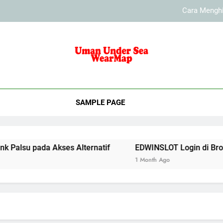
Cara Menghi
EDWINSLOT Login di Browser M
Cara Menjaga Keamanan Data Saat Login Edwinslot dengan 
er Sea Wear
TIARA4D Login dan P
lish Dengan Koleksi Pakaian Renang Dan Aksesori Pantai Dari 
Cara Menghi
SAMPLE PAGE
EDWINSLOT Login di Browser M
Cara Menjaga Keamanan Data Saat Login Edwinslot dengan 
a Akses Alternatif
EDWINSLOT Login di Browser Mobile 
1 Month Ago