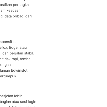
astikan perangkat
alam keadaan
 data pribadi dari
sponsif dan
fox, Edge, atau
dan berjalan stabil.
tidak rapi, tombol
 dengan
laman Edwinslot
 bertumpuk.
berjalan lebih
bagian atau sesi login