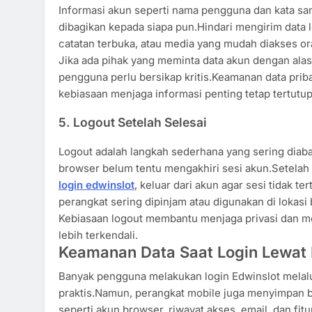
Informasi akun seperti nama pengguna dan kata san
dibagikan kepada siapa pun.Hindari mengirim data l
catatan terbuka, atau media yang mudah diakses ora
Jika ada pihak yang meminta data akun dengan alas
pengguna perlu bersikap kritis.Keamanan data prib
kebiasaan menjaga informasi penting tetap tertutup
5. Logout Setelah Selesai
Logout adalah langkah sederhana yang sering diab
browser belum tentu mengakhiri sesi akun.Setela
login edwinslot
, keluar dari akun agar sesi tidak ter
perangkat sering dipinjam atau digunakan di lokasi
Kebiasaan logout membantu menjaga privasi dan 
lebih terkendali.
Keamanan Data Saat Login Lewat
Banyak pengguna melakukan login Edwinslot melalu
praktis.Namun, perangkat mobile juga menyimpan b
seperti akun browser, riwayat akses, email, dan fitur