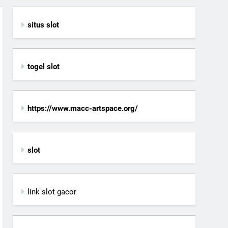
situs slot
togel slot
https://www.macc-artspace.org/
slot
link slot gacor