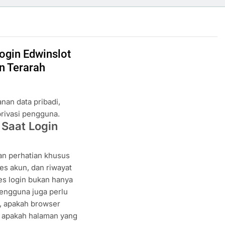
ogin Edwinslot
n Terarah
an data pribadi,
privasi pengguna.
Saat Login
an perhatian khusus
es akun, dan riwayat
es login bukan hanya
engguna juga perlu
, apakah browser
an apakah halaman yang