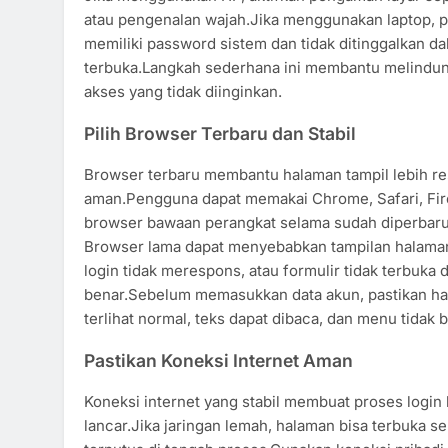
atau pengenalan wajah.Jika menggunakan laptop, p
memiliki password sistem dan tidak ditinggalkan d
terbuka.Langkah sederhana ini membantu melindungi
akses yang tidak diinginkan.
Pilih Browser Terbaru dan Stabil
Browser terbaru membantu halaman tampil lebih re
aman.Pengguna dapat memakai Chrome, Safari, Fire
browser bawaan perangkat selama sudah diperbarui 
Browser lama dapat menyebabkan tampilan halaman 
login tidak merespons, atau formulir tidak terbuka
benar.Sebelum memasukkan data akun, pastikan ha
terlihat normal, teks dapat dibaca, dan menu tidak
Pastikan Koneksi Internet Aman
Koneksi internet yang stabil membuat proses login 
lancar.Jika jaringan lemah, halaman bisa terbuka se