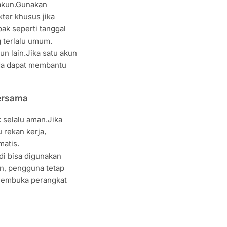
 akun.Gunakan
kter khusus jika
ak seperti tanggal
g terlalu umum.
n lain.Jika satu akun
da dapat membantu
Bersama
k selalu aman.Jika
 rekan kerja,
matis.
di bisa digunakan
un, pengguna tetap
 membuka perangkat