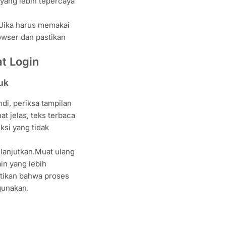
 yang lebih tepercaya
.Jika harus memakai
owser dan pastikan
t Login
uk
i, periksa tampilan
at jelas, teks terbaca
ksi yang tidak
elanjutkan.Muat ulang
in yang lebih
tikan bahwa proses
gunakan.