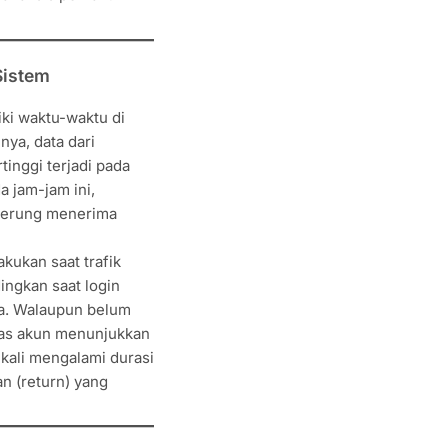
Sistem
iki waktu-waktu di
nya, data dari
inggi terjadi pada
a jam-jam ini,
nderung menerima
kukan saat trafik
ingkan saat login
uta. Walaupun belum
vitas akun menunjukkan
 kali mengalami durasi
n (return) yang