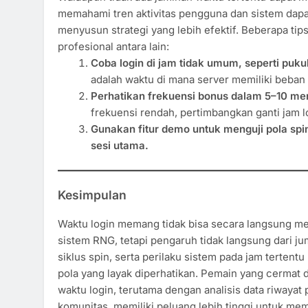
memahami tren aktivitas pengguna dan sistem da
menyusun strategi yang lebih efektif. Beberapa tip
profesional antara lain:
Coba login di jam tidak umum, seperti puk
adalah waktu di mana server memiliki beban 
Perhatikan frekuensi bonus dalam 5–10 men
frekuensi rendah, pertimbangkan ganti jam log
Gunakan fitur demo untuk menguji pola sp
sesi utama.
Kesimpulan
Waktu login memang tidak bisa secara langsung me
sistem RNG, tetapi pengaruh tidak langsung dari ju
siklus spin, serta perilaku sistem pada jam tertent
pola yang layak diperhatikan. Pemain yang cermat
waktu login, terutama dengan analisis data riwayat 
komunitas, memiliki peluang lebih tinggi untuk m