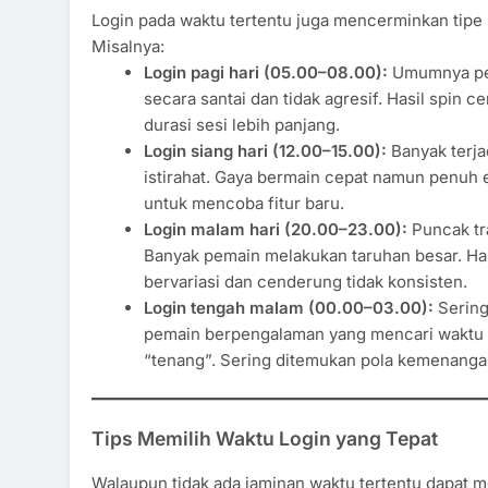
Login pada waktu tertentu juga mencerminkan tipe 
Misalnya:
Login pagi hari (05.00–08.00):
Umumnya pe
secara santai dan tidak agresif. Hasil spin c
durasi sesi lebih panjang.
Login siang hari (12.00–15.00):
Banyak terjad
istirahat. Gaya bermain cepat namun penuh 
untuk mencoba fitur baru.
Login malam hari (20.00–23.00):
Puncak tra
Banyak pemain melakukan taruhan besar. Has
bervariasi dan cenderung tidak konsisten.
Login tengah malam (00.00–03.00):
Sering
pemain berpengalaman yang mencari waktu 
“tenang”. Sering ditemukan pola kemenangan 
Tips Memilih Waktu Login yang Tepat
Walaupun tidak ada jaminan waktu tertentu dapat