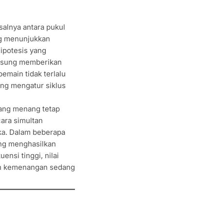
isalnya antara pukul
ng menunjukkan
hipotesis yang
ngsung memberikan
emain tidak terlalu
ang mengatur siklus
uang menang tetap
cara simultan
gka. Dalam beberapa
ung menghasilkan
nsi tinggi, nilai
kan kemenangan sedang