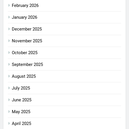
February 2026
January 2026
December 2025
November 2025
October 2025
September 2025
August 2025
July 2025
June 2025
May 2025
April 2025