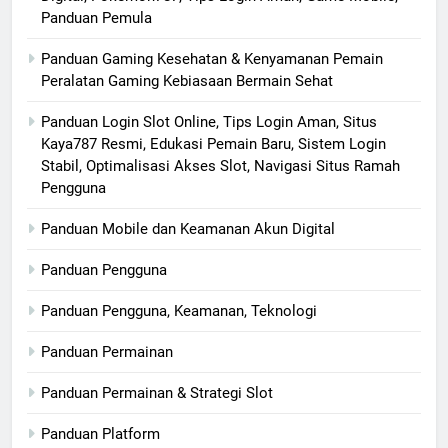
Panduan Pemula
Panduan Gaming Kesehatan & Kenyamanan Pemain
Peralatan Gaming Kebiasaan Bermain Sehat
Panduan Login Slot Online, Tips Login Aman, Situs
Kaya787 Resmi, Edukasi Pemain Baru, Sistem Login
Stabil, Optimalisasi Akses Slot, Navigasi Situs Ramah
Pengguna
Panduan Mobile dan Keamanan Akun Digital
Panduan Pengguna
Panduan Pengguna, Keamanan, Teknologi
Panduan Permainan
Panduan Permainan & Strategi Slot
Panduan Platform