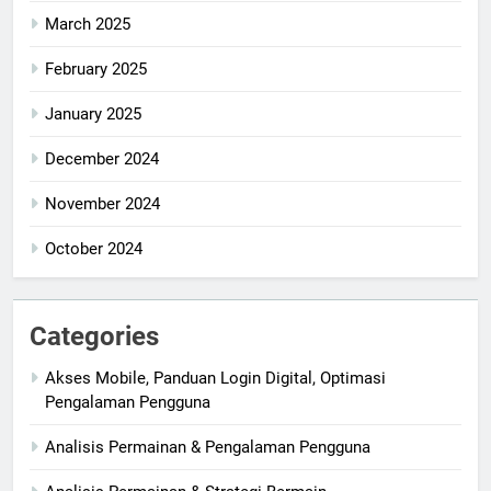
March 2025
February 2025
January 2025
December 2024
November 2024
October 2024
Categories
Akses Mobile, Panduan Login Digital, Optimasi
Pengalaman Pengguna
Analisis Permainan & Pengalaman Pengguna