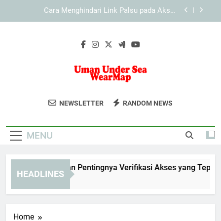
Skip
EDWINSLOT Login di Browser Mobile untuk
to
Akses yang Lebih Efisien
content
Cara Menjaga Keamanan Data Saat Login
Edwinslot dengan Langkah yang Lebih Aman dan
Terarah
TIARA4D Login dan Pentingnya Verifikasi Akses
yang Tepat
Cara Menghindari Link Palsu pada Akses
Alternatif
Under Sea Wear
Tampil Stylish Dengan Koleksi Pakaian
EDWINSLOT Login di Browser Mobile untuk
NEWSLETTER
RANDOM NEWS
Akses yang Lebih Efisien
Renang Dan Aksesori Pantai Dari
Cara Menjaga Keamanan Data Saat Login
Undersea Wear. Produk Berkualitas
Edwinslot dengan Langkah yang Lebih Aman dan
MENU
Terarah
Untuk Liburan Anda.
ARA4D Login dan Pentingnya Verifikasi Akses yang Tepat
HEADLINES
Weeks Ago
Home