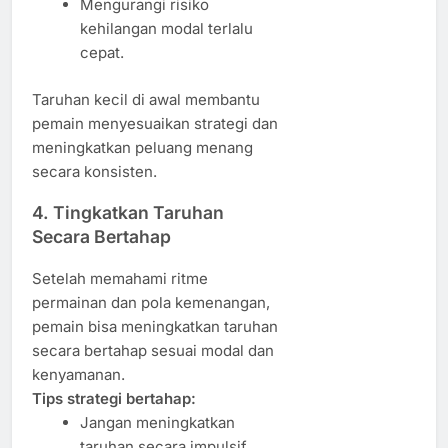
Mengurangi risiko
kehilangan modal terlalu
cepat.
Taruhan kecil di awal membantu
pemain menyesuaikan strategi dan
meningkatkan peluang menang
secara konsisten.
4. Tingkatkan Taruhan
Secara Bertahap
Setelah memahami ritme
permainan dan pola kemenangan,
pemain bisa meningkatkan taruhan
secara bertahap sesuai modal dan
kenyamanan.
Tips strategi bertahap:
Jangan meningkatkan
taruhan secara impulsif.