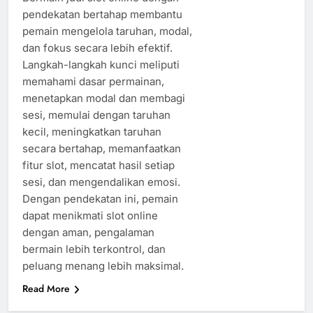
pendekatan bertahap membantu
pemain mengelola taruhan, modal,
dan fokus secara lebih efektif.
Langkah-langkah kunci meliputi
memahami dasar permainan,
menetapkan modal dan membagi
sesi, memulai dengan taruhan
kecil, meningkatkan taruhan
secara bertahap, memanfaatkan
fitur slot, mencatat hasil setiap
sesi, dan mengendalikan emosi.
Dengan pendekatan ini, pemain
dapat menikmati slot online
dengan aman, pengalaman
bermain lebih terkontrol, dan
peluang menang lebih maksimal.
Read More