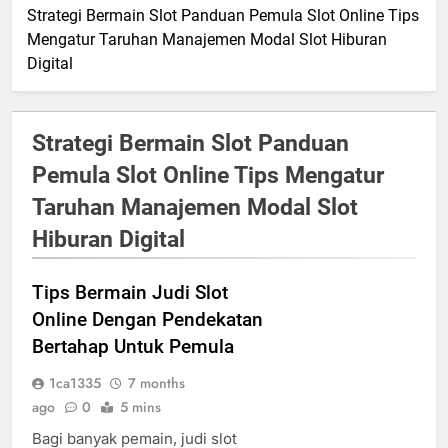
Strategi Bermain Slot Panduan Pemula Slot Online Tips
Mengatur Taruhan Manajemen Modal Slot Hiburan
Digital
Strategi Bermain Slot Panduan
Pemula Slot Online Tips Mengatur
Taruhan Manajemen Modal Slot
Hiburan Digital
Tips Bermain Judi Slot
Online Dengan Pendekatan
Bertahap Untuk Pemula
1ca1335
7 months
ago
0
5 mins
Bagi banyak pemain, judi slot