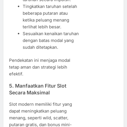
Tingkatkan taruhan setelah
beberapa putaran atau
ketika peluang menang
terlihat lebih besar.
Sesuaikan kenaikan taruhan
dengan batas modal yang
sudah ditetapkan.
Pendekatan ini menjaga modal
tetap aman dan strategi lebih
efektif.
5. Manfaatkan Fitur Slot
Secara Maksimal
Slot modern memiliki fitur yang
dapat meningkatkan peluang
menang, seperti wild, scatter,
putaran gratis, dan bonus mini-