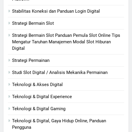
Stabilitas Koneksi dan Panduan Login Digital
Strategi Bermain Slot
Strategi Bermain Slot Panduan Pemula Slot Online Tips
Mengatur Taruhan Manajemen Modal Slot Hiburan
Digital
Strategi Permainan
Studi Slot Digital / Analisis Mekanika Permainan
Teknologi & Akses Digital
Teknologi & Digital Experience
Teknologi & Digital Gaming
Teknologi & Digital, Gaya Hidup Online, Panduan
Pengguna