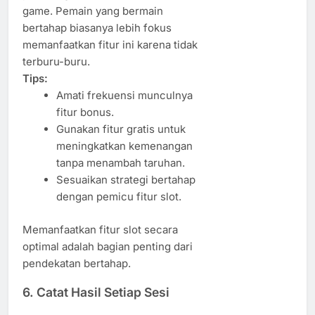
game. Pemain yang bermain
bertahap biasanya lebih fokus
memanfaatkan fitur ini karena tidak
terburu-buru.
Tips:
Amati frekuensi munculnya
fitur bonus.
Gunakan fitur gratis untuk
meningkatkan kemenangan
tanpa menambah taruhan.
Sesuaikan strategi bertahap
dengan pemicu fitur slot.
Memanfaatkan fitur slot secara
optimal adalah bagian penting dari
pendekatan bertahap.
6. Catat Hasil Setiap Sesi