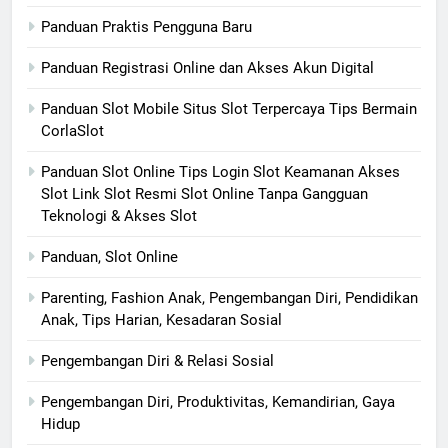
Panduan Praktis Pengguna Baru
Panduan Registrasi Online dan Akses Akun Digital
Panduan Slot Mobile Situs Slot Terpercaya Tips Bermain
CorlaSlot
Panduan Slot Online Tips Login Slot Keamanan Akses
Slot Link Slot Resmi Slot Online Tanpa Gangguan
Teknologi & Akses Slot
Panduan, Slot Online
Parenting, Fashion Anak, Pengembangan Diri, Pendidikan
Anak, Tips Harian, Kesadaran Sosial
Pengembangan Diri & Relasi Sosial
Pengembangan Diri, Produktivitas, Kemandirian, Gaya
Hidup