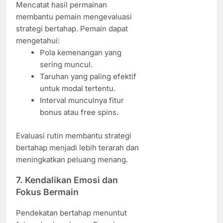
Mencatat hasil permainan
membantu pemain mengevaluasi
strategi bertahap. Pemain dapat
mengetahui:
Pola kemenangan yang
sering muncul.
Taruhan yang paling efektif
untuk modal tertentu.
Interval munculnya fitur
bonus atau free spins.
Evaluasi rutin membantu strategi
bertahap menjadi lebih terarah dan
meningkatkan peluang menang.
7. Kendalikan Emosi dan
Fokus Bermain
Pendekatan bertahap menuntut