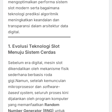
mengoptimalkan performa sistem
slot modern serta bagaimana
teknologi prediksi algoritmik
meningkatkan keandalan dan
transparansi dalam arsitektur data
digital.
1. Evolusi Teknologi Slot
Menuju Sistem Cerdas
Sebelum era digital, mesin slot
dikendalikan oleh mekanisme fisik
sederhana berbasis roda
gigi.Namun, setelah kemunculan
mikroprosesor dan
software-
based system
, seluruh proses kini
dijalankan oleh program komputer
yang memanfaatkan
Random
Number Generator (RNG)
untuk