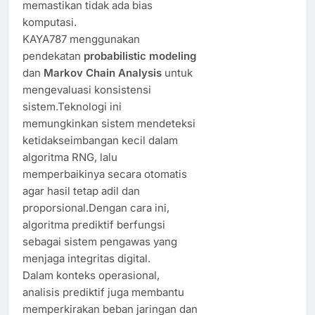
memastikan tidak ada bias
komputasi.
KAYA787 menggunakan
pendekatan
probabilistic modeling
dan
Markov Chain Analysis
untuk
mengevaluasi konsistensi
sistem.Teknologi ini
memungkinkan sistem mendeteksi
ketidakseimbangan kecil dalam
algoritma RNG, lalu
memperbaikinya secara otomatis
agar hasil tetap adil dan
proporsional.Dengan cara ini,
algoritma prediktif berfungsi
sebagai sistem pengawas yang
menjaga integritas digital.
Dalam konteks operasional,
analisis prediktif juga membantu
memperkirakan beban jaringan dan