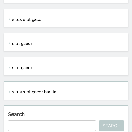
situs slot gacor
slot gacor
slot gacor
situs slot gacor hari ini
Search
SEARCH