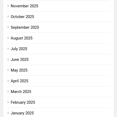
November 2025
October 2025
September 2025
August 2025
July 2025
June 2025
May 2025
April 2025
March 2025
February 2025
January 2025