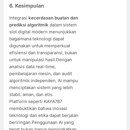
6. Kesimpulan
Integrasi
kecerdasan buatan dan
prediksi algoritmik
dalam sistem
slot digital modern menunjukkan
bagaimana teknologi dapat
digunakan untuk memperkuat
efisiensi dan transparansi, bukan
untuk manipulasi hasil.Dengan
analisis data real-time,
pembelajaran mesin, dan audit
algoritmik independen, AI mampu
menciptakan sistem yang lebih
stabil, aman, dan etis.
Platform seperti KAYA787
membuktikan bahwa inovasi
teknologi dan etika dapat berjalan
beriringan.Penggunaan AI yang
tepat bukan hanya meningkatkan