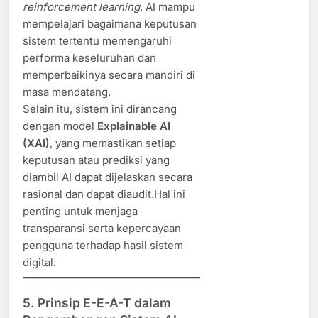
reinforcement learning
, AI mampu
mempelajari bagaimana keputusan
sistem tertentu memengaruhi
performa keseluruhan dan
memperbaikinya secara mandiri di
masa mendatang.
Selain itu, sistem ini dirancang
dengan model
Explainable AI
(XAI)
, yang memastikan setiap
keputusan atau prediksi yang
diambil AI dapat dijelaskan secara
rasional dan dapat diaudit.Hal ini
penting untuk menjaga
transparansi serta kepercayaan
pengguna terhadap hasil sistem
digital.
5. Prinsip E-E-A-T dalam