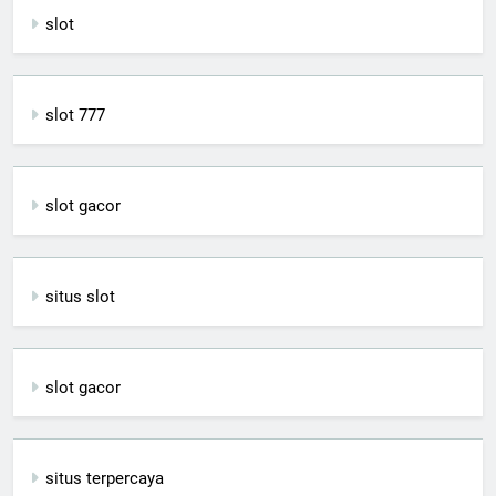
slot
slot 777
slot gacor
situs slot
slot gacor
situs terpercaya