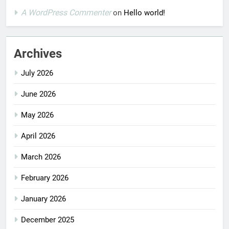
A WordPress Commenter
on
Hello world!
Archives
July 2026
June 2026
May 2026
April 2026
March 2026
February 2026
January 2026
December 2025