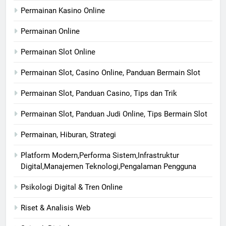
Permainan Kasino Online
Permainan Online
Permainan Slot Online
Permainan Slot, Casino Online, Panduan Bermain Slot
Permainan Slot, Panduan Casino, Tips dan Trik
Permainan Slot, Panduan Judi Online, Tips Bermain Slot
Permainan, Hiburan, Strategi
Platform Modern,Performa Sistem,Infrastruktur
Digital,Manajemen Teknologi,Pengalaman Pengguna
Psikologi Digital & Tren Online
Riset & Analisis Web