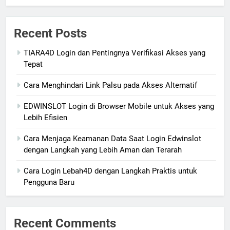
Recent Posts
TIARA4D Login dan Pentingnya Verifikasi Akses yang
Tepat
Cara Menghindari Link Palsu pada Akses Alternatif
EDWINSLOT Login di Browser Mobile untuk Akses yang
Lebih Efisien
Cara Menjaga Keamanan Data Saat Login Edwinslot
dengan Langkah yang Lebih Aman dan Terarah
Cara Login Lebah4D dengan Langkah Praktis untuk
Pengguna Baru
Recent Comments