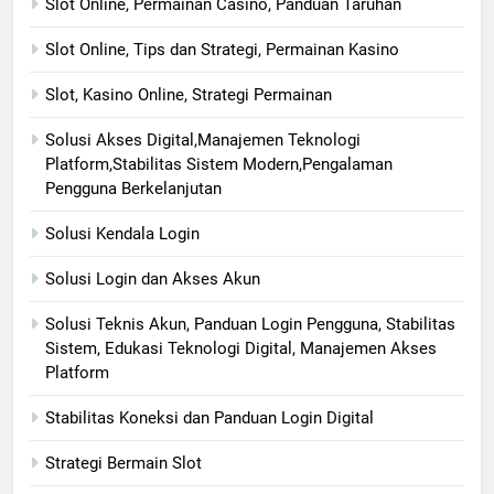
Slot Online, Permainan Casino, Panduan Taruhan
Slot Online, Tips dan Strategi, Permainan Kasino
Slot, Kasino Online, Strategi Permainan
Solusi Akses Digital,Manajemen Teknologi
Platform,Stabilitas Sistem Modern,Pengalaman
Pengguna Berkelanjutan
Solusi Kendala Login
Solusi Login dan Akses Akun
Solusi Teknis Akun, Panduan Login Pengguna, Stabilitas
Sistem, Edukasi Teknologi Digital, Manajemen Akses
Platform
Stabilitas Koneksi dan Panduan Login Digital
Strategi Bermain Slot