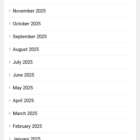
November 2025
October 2025
September 2025
August 2025
July 2025
June 2025
May 2025
April 2025
March 2025
February 2025
January 2025