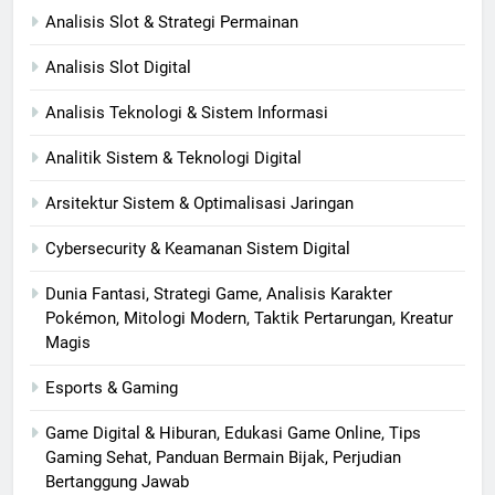
Analisis Slot & Strategi Permainan
Analisis Slot Digital
Analisis Teknologi & Sistem Informasi
Analitik Sistem & Teknologi Digital
Arsitektur Sistem & Optimalisasi Jaringan
Cybersecurity & Keamanan Sistem Digital
Dunia Fantasi, Strategi Game, Analisis Karakter
Pokémon, Mitologi Modern, Taktik Pertarungan, Kreatur
Magis
Esports & Gaming
Game Digital & Hiburan, Edukasi Game Online, Tips
Gaming Sehat, Panduan Bermain Bijak, Perjudian
Bertanggung Jawab