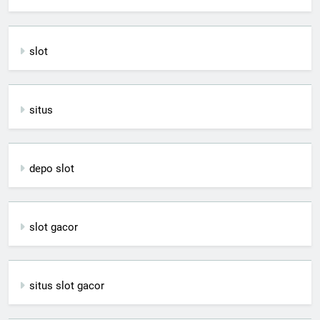
slot
situs
depo slot
slot gacor
situs slot gacor