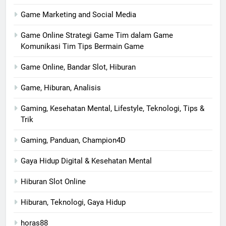
Game Marketing and Social Media
Game Online Strategi Game Tim dalam Game
Komunikasi Tim Tips Bermain Game
Game Online, Bandar Slot, Hiburan
Game, Hiburan, Analisis
Gaming, Kesehatan Mental, Lifestyle, Teknologi, Tips &
Trik
Gaming, Panduan, Champion4D
Gaya Hidup Digital & Kesehatan Mental
Hiburan Slot Online
Hiburan, Teknologi, Gaya Hidup
horas88