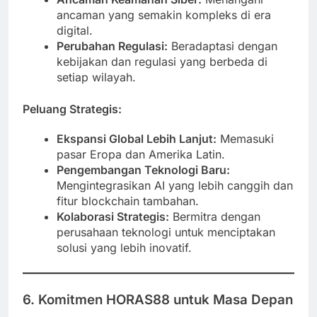
ancaman yang semakin kompleks di era
digital.
Perubahan Regulasi:
Beradaptasi dengan
kebijakan dan regulasi yang berbeda di
setiap wilayah.
Peluang Strategis:
Ekspansi Global Lebih Lanjut:
Memasuki
pasar Eropa dan Amerika Latin.
Pengembangan Teknologi Baru:
Mengintegrasikan AI yang lebih canggih dan
fitur blockchain tambahan.
Kolaborasi Strategis:
Bermitra dengan
perusahaan teknologi untuk menciptakan
solusi yang lebih inovatif.
6. Komitmen HORAS88 untuk Masa Depan