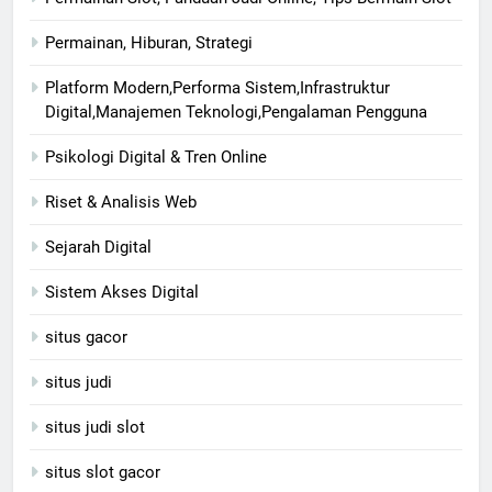
Permainan, Hiburan, Strategi
Platform Modern,Performa Sistem,Infrastruktur
Digital,Manajemen Teknologi,Pengalaman Pengguna
Psikologi Digital & Tren Online
Riset & Analisis Web
Sejarah Digital
Sistem Akses Digital
situs gacor
situs judi
situs judi slot
situs slot gacor