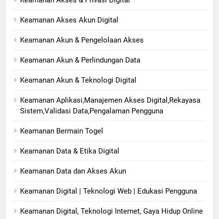
Keamanan Akses & Privasi Digital
Keamanan Akses Akun Digital
Keamanan Akun & Pengelolaan Akses
Keamanan Akun & Perlindungan Data
Keamanan Akun & Teknologi Digital
Keamanan Aplikasi,Manajemen Akses Digital,Rekayasa
Sistem,Validasi Data,Pengalaman Pengguna
Keamanan Bermain Togel
Keamanan Data & Etika Digital
Keamanan Data dan Akses Akun
Keamanan Digital | Teknologi Web | Edukasi Pengguna
Keamanan Digital, Teknologi Internet, Gaya Hidup Online