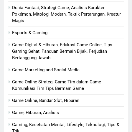
Dunia Fantasi, Strategi Game, Analisis Karakter
Pokémon, Mitologi Modern, Taktik Pertarungan, Kreatur
Magis
Esports & Gaming
Game Digital & Hiburan, Edukasi Game Online, Tips
Gaming Sehat, Panduan Bermain Bijak, Perjudian
Bertanggung Jawab
Game Marketing and Social Media
Game Online Strategi Game Tim dalam Game
Komunikasi Tim Tips Bermain Game
Game Online, Bandar Slot, Hiburan
Game, Hiburan, Analisis
Gaming, Kesehatan Mental, Lifestyle, Teknologi, Tips &
Trik