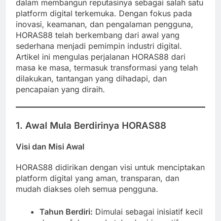
dalam membangun reputasinya sebagai salah satu
platform digital terkemuka. Dengan fokus pada
inovasi, keamanan, dan pengalaman pengguna,
HORAS88 telah berkembang dari awal yang
sederhana menjadi pemimpin industri digital.
Artikel ini mengulas perjalanan HORAS88 dari
masa ke masa, termasuk transformasi yang telah
dilakukan, tantangan yang dihadapi, dan
pencapaian yang diraih.
1. Awal Mula Berdirinya HORAS88
Visi dan Misi Awal
HORAS88 didirikan dengan visi untuk menciptakan
platform digital yang aman, transparan, dan
mudah diakses oleh semua pengguna.
Tahun Berdiri:
Dimulai sebagai inisiatif kecil