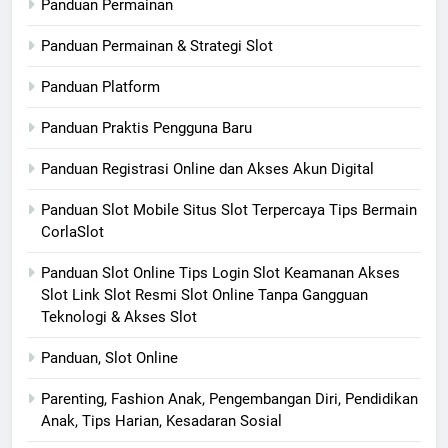
Panduan Permainan
Panduan Permainan & Strategi Slot
Panduan Platform
Panduan Praktis Pengguna Baru
Panduan Registrasi Online dan Akses Akun Digital
Panduan Slot Mobile Situs Slot Terpercaya Tips Bermain
CorlaSlot
Panduan Slot Online Tips Login Slot Keamanan Akses
Slot Link Slot Resmi Slot Online Tanpa Gangguan
Teknologi & Akses Slot
Panduan, Slot Online
Parenting, Fashion Anak, Pengembangan Diri, Pendidikan
Anak, Tips Harian, Kesadaran Sosial