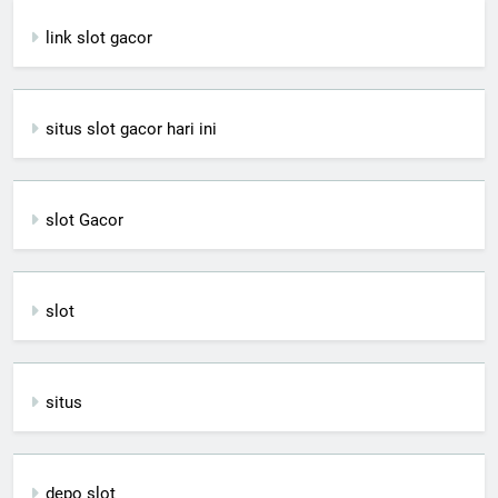
link slot gacor
situs slot gacor hari ini
slot Gacor
slot
situs
depo slot