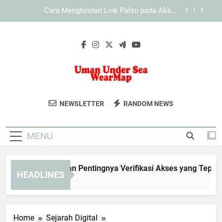
Skip
EDWINSLOT Login di Browser Mobile untuk
to
Akses yang Lebih Efisien
content
Cara Menjaga Keamanan Data Saat Login
Edwinslot dengan Langkah yang Lebih Aman dan
Terarah
TIARA4D Login dan Pentingnya Verifikasi Akses
yang Tepat
Cara Menghindari Link Palsu pada Akses
Alternatif
Under Sea Wear
Tampil Stylish Dengan Koleksi Pakaian
EDWINSLOT Login di Browser Mobile untuk
NEWSLETTER
RANDOM NEWS
Akses yang Lebih Efisien
Renang Dan Aksesori Pantai Dari
Cara Menjaga Keamanan Data Saat Login
Undersea Wear. Produk Berkualitas
Edwinslot dengan Langkah yang Lebih Aman dan
MENU
Terarah
Untuk Liburan Anda.
ARA4D Login dan Pentingnya Verifikasi Akses yang Tepat
HEADLINES
Weeks Ago
Home
Sejarah Digital