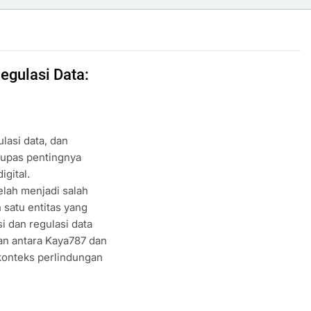
gulasi Data:
lasi data, dan
ngupas pentingnya
igital.
telah menjadi salah
 satu entitas yang
i dan regulasi data
an antara Kaya787 dan
 konteks perlindungan