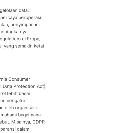
gelolaan data.
ipercaya beroperasi
lan, penyimpanan,
meningkatnya
gulation) di Eropa,
al yang semakin ketat
ornia Consumer
l Data Protection Act)
rol lebih besar
 ini mengatur
n oleh organisasi.
 memahami bagaimana
sebut. Misalnya, GDPR
paransi dalam