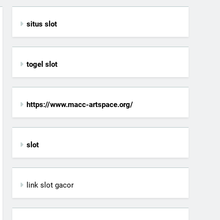
situs slot
togel slot
https://www.macc-artspace.org/
slot
link slot gacor