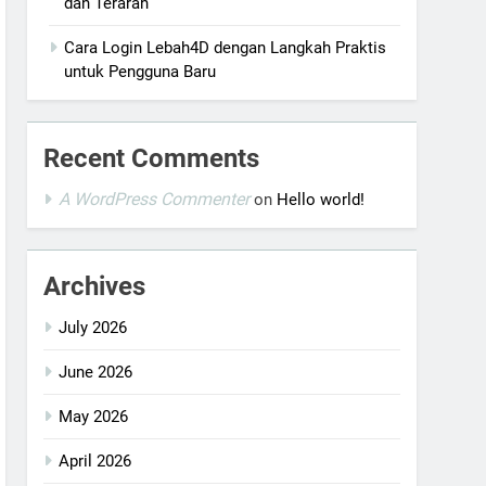
dan Terarah
Cara Login Lebah4D dengan Langkah Praktis
untuk Pengguna Baru
Recent Comments
A WordPress Commenter
on
Hello world!
Archives
July 2026
June 2026
May 2026
April 2026