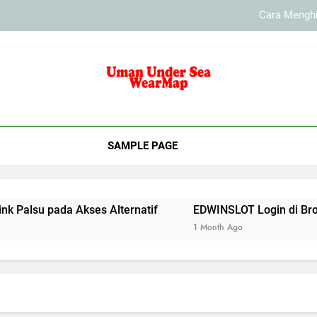
Cara Menghi
EDWINSLOT Login di Browser M
Cara Menjaga Keamanan Data Saat Login Edwinslot dengan 
er Sea Wear
TIARA4D Login dan P
lish Dengan Koleksi Pakaian Renang Dan Aksesori Pantai Dari 
Cara Menghi
SAMPLE PAGE
EDWINSLOT Login di Browser M
Cara Menjaga Keamanan Data Saat Login Edwinslot dengan 
da Akses Alternatif
EDWINSLOT Login di Browser Mobile 
1 Month Ago