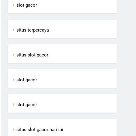
slot gacor
situs terpercaya
situs slot gacor
slot gacor
slot gacor
situs slot gacor hari ini