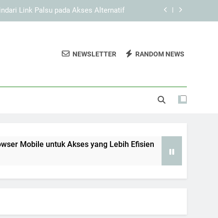
ndari Link Palsu pada Akses Alternatif
obile untuk Akses yang Lebih Efisien
Langkah yang Lebih Aman dan Terarah
NEWSLETTER
RANDOM NEWS
entingnya Verifikasi Akses yang Tepat
Undersea Wear. Produk Berkualitas Untuk Liburan Anda.
ndari Link Palsu pada Akses Alternatif
obile untuk Akses yang Lebih Efisien
Langkah yang Lebih Aman dan Terarah
untuk Akses yang Lebih Efisien
Cara Menjaga Keamana
2 Months Ago