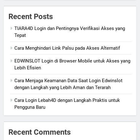
Recent Posts
TIARA4D Login dan Pentingnya Verifikasi Akses yang
Tepat
Cara Menghindari Link Palsu pada Akses Alternatif
EDWINSLOT Login di Browser Mobile untuk Akses yang
Lebih Efisien
Cara Menjaga Keamanan Data Saat Login Edwinslot
dengan Langkah yang Lebih Aman dan Terarah
Cara Login Lebah4D dengan Langkah Praktis untuk
Pengguna Baru
Recent Comments