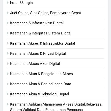
horas88 login
Judi Online, Slot Online, Pembayaran Cepat
Keamanan & Infrastruktur Digital
Keamanan & Integritas Sistem Digital
Keamanan Akses & Infrastruktur Digital
Keamanan Akses & Privasi Digital
Keamanan Akses Akun Digital
Keamanan Akun & Pengelolaan Akses
Keamanan Akun & Perlindungan Data
Keamanan Akun & Teknologi Digital
Keamanan Aplikasi,Manajemen Akses Digital,Rekayasa
Sistem,Validasi Data,Pengalaman Pengguna