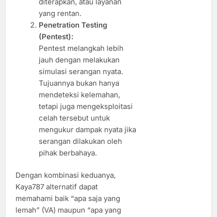
diterapkan, atau layanan
yang rentan.
Penetration Testing
(Pentest):
Pentest melangkah lebih
jauh dengan melakukan
simulasi serangan nyata.
Tujuannya bukan hanya
mendeteksi kelemahan,
tetapi juga mengeksploitasi
celah tersebut untuk
mengukur dampak nyata jika
serangan dilakukan oleh
pihak berbahaya.
Dengan kombinasi keduanya,
Kaya787 alternatif dapat
memahami baik “apa saja yang
lemah” (VA) maupun “apa yang