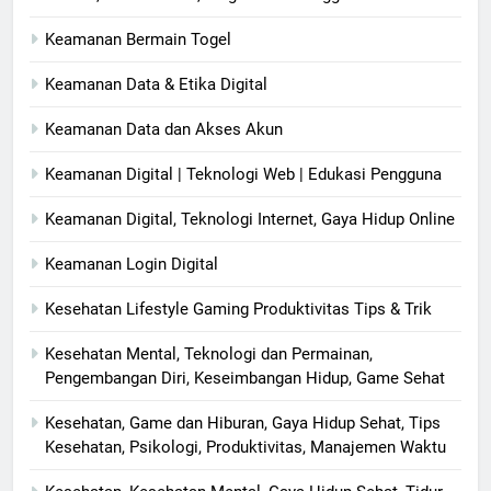
Keamanan Bermain Togel
Keamanan Data & Etika Digital
Keamanan Data dan Akses Akun
Keamanan Digital | Teknologi Web | Edukasi Pengguna
Keamanan Digital, Teknologi Internet, Gaya Hidup Online
Keamanan Login Digital
Kesehatan Lifestyle Gaming Produktivitas Tips & Trik
Kesehatan Mental, Teknologi dan Permainan,
Pengembangan Diri, Keseimbangan Hidup, Game Sehat
Kesehatan, Game dan Hiburan, Gaya Hidup Sehat, Tips
Kesehatan, Psikologi, Produktivitas, Manajemen Waktu