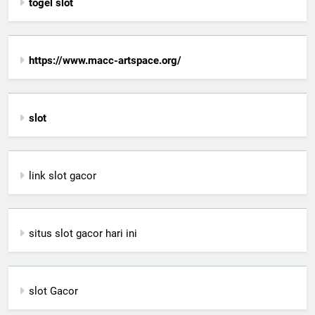
togel slot
https://www.macc-artspace.org/
slot
link slot gacor
situs slot gacor hari ini
slot Gacor