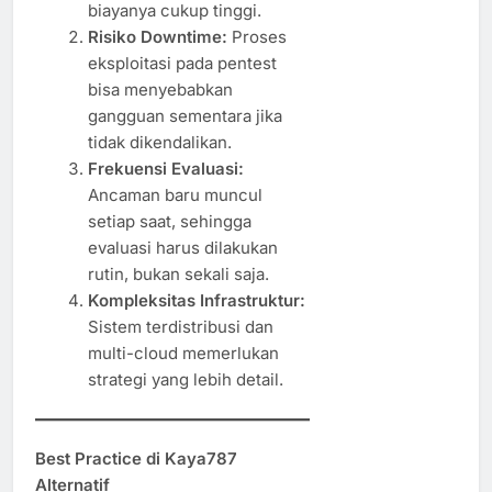
biayanya cukup tinggi.
Risiko Downtime:
Proses
eksploitasi pada pentest
bisa menyebabkan
gangguan sementara jika
tidak dikendalikan.
Frekuensi Evaluasi:
Ancaman baru muncul
setiap saat, sehingga
evaluasi harus dilakukan
rutin, bukan sekali saja.
Kompleksitas Infrastruktur:
Sistem terdistribusi dan
multi-cloud memerlukan
strategi yang lebih detail.
Best Practice di Kaya787
Alternatif