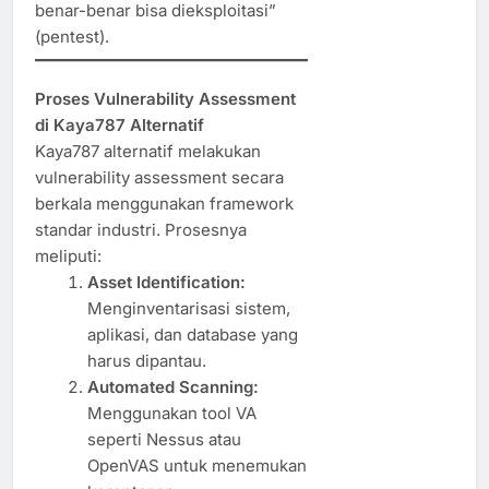
benar-benar bisa dieksploitasi”
(pentest).
Proses Vulnerability Assessment
di Kaya787 Alternatif
Kaya787 alternatif melakukan
vulnerability assessment secara
berkala menggunakan framework
standar industri. Prosesnya
meliputi:
Asset Identification:
Menginventarisasi sistem,
aplikasi, dan database yang
harus dipantau.
Automated Scanning:
Menggunakan tool VA
seperti Nessus atau
OpenVAS untuk menemukan