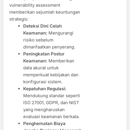
vulnerability assessment
memberikan sejumlah keuntungan
strategis:
Deteksi Dini Celah
Keamanan:
Mengurangi
risiko sebelum
dimanfaatkan penyerang.
Peningkatan Postur
Keamanan:
Memberikan
data akurat untuk
memperkuat kebijakan dan
konfigurasi sistem.
Kepatuhan Regulasi:
Mendukung standar seperti
ISO 27001, GDPR, dan NIST
yang mengharuskan
evaluasi keamanan berkala.
Penghematan Biaya