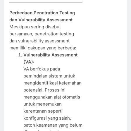
Perbedaan Penetration Testing
dan Vulnerability Assessment
Meskipun sering disebut
bersamaan, penetration testing
dan vulnerability assessment
memiliki cakupan yang berbeda:
Vulnerability Assessment
(VA):
VA berfokus pada
pemindaian sistem untuk
mengidentifikasi kelemahan
potensial. Proses ini
menggunakan alat otomatis
untuk menemukan
kerentanan seperti
konfigurasi yang salah,
patch keamanan yang belum