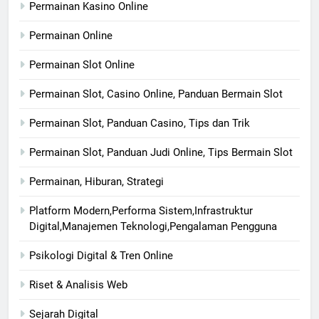
Permainan Kasino Online
Permainan Online
Permainan Slot Online
Permainan Slot, Casino Online, Panduan Bermain Slot
Permainan Slot, Panduan Casino, Tips dan Trik
Permainan Slot, Panduan Judi Online, Tips Bermain Slot
Permainan, Hiburan, Strategi
Platform Modern,Performa Sistem,Infrastruktur
Digital,Manajemen Teknologi,Pengalaman Pengguna
Psikologi Digital & Tren Online
Riset & Analisis Web
Sejarah Digital