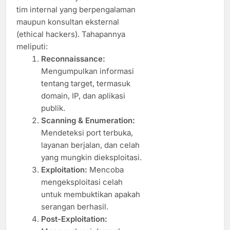
tim internal yang berpengalaman
maupun konsultan eksternal
(ethical hackers). Tahapannya
meliputi:
Reconnaissance:
Mengumpulkan informasi
tentang target, termasuk
domain, IP, dan aplikasi
publik.
Scanning & Enumeration:
Mendeteksi port terbuka,
layanan berjalan, dan celah
yang mungkin dieksploitasi.
Exploitation:
Mencoba
mengeksploitasi celah
untuk membuktikan apakah
serangan berhasil.
Post-Exploitation: