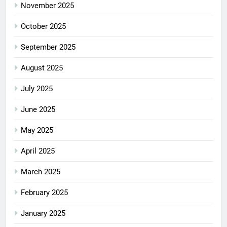
November 2025
October 2025
September 2025
August 2025
July 2025
June 2025
May 2025
April 2025
March 2025
February 2025
January 2025