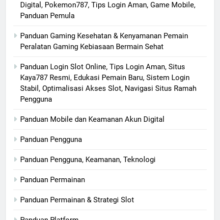
Digital, Pokemon787, Tips Login Aman, Game Mobile,
Panduan Pemula
Panduan Gaming Kesehatan & Kenyamanan Pemain
Peralatan Gaming Kebiasaan Bermain Sehat
Panduan Login Slot Online, Tips Login Aman, Situs
Kaya787 Resmi, Edukasi Pemain Baru, Sistem Login
Stabil, Optimalisasi Akses Slot, Navigasi Situs Ramah
Pengguna
Panduan Mobile dan Keamanan Akun Digital
Panduan Pengguna
Panduan Pengguna, Keamanan, Teknologi
Panduan Permainan
Panduan Permainan & Strategi Slot
Panduan Platform