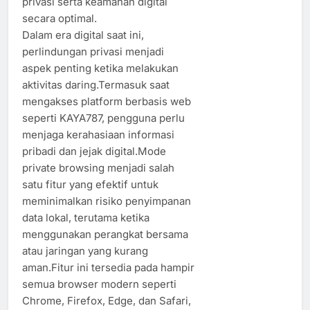
privasi serta keamanan digital
secara optimal.
Dalam era digital saat ini,
perlindungan privasi menjadi
aspek penting ketika melakukan
aktivitas daring.Termasuk saat
mengakses platform berbasis web
seperti KAYA787, pengguna perlu
menjaga kerahasiaan informasi
pribadi dan jejak digital.Mode
private browsing menjadi salah
satu fitur yang efektif untuk
meminimalkan risiko penyimpanan
data lokal, terutama ketika
menggunakan perangkat bersama
atau jaringan yang kurang
aman.Fitur ini tersedia pada hampir
semua browser modern seperti
Chrome, Firefox, Edge, dan Safari,