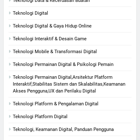
Teknologi Data & Kecerdasan Buatan
Teknologi Digital
Teknologi Digital & Gaya Hidup Online
Teknologi Interaktif & Desain Game
Teknologi Mobile & Transformasi Digital
Teknologi Permainan Digital & Psikologi Pemain
Teknologi Permainan Digital,Arsitektur Platform
Interaktif,Stabilitas Sistem dan Skalabilitas,Keamanan
Akses Pengguna,UX dan Perilaku Digital
Teknologi Platform & Pengalaman Digital
Teknologi Platform Digital
Teknologi, Keamanan Digital, Panduan Pengguna