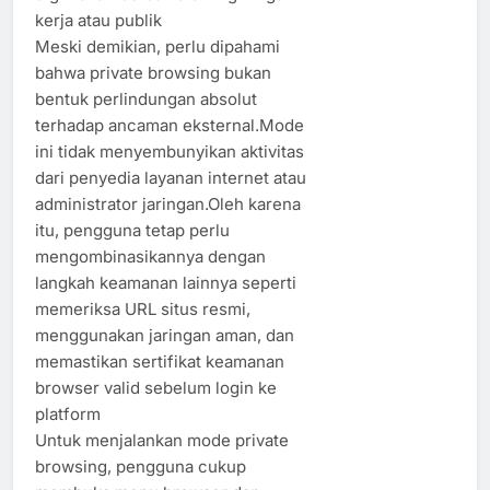
kerja atau publik
Meski demikian, perlu dipahami
bahwa private browsing bukan
bentuk perlindungan absolut
terhadap ancaman eksternal.Mode
ini tidak menyembunyikan aktivitas
dari penyedia layanan internet atau
administrator jaringan.Oleh karena
itu, pengguna tetap perlu
mengombinasikannya dengan
langkah keamanan lainnya seperti
memeriksa URL situs resmi,
menggunakan jaringan aman, dan
memastikan sertifikat keamanan
browser valid sebelum login ke
platform
Untuk menjalankan mode private
browsing, pengguna cukup