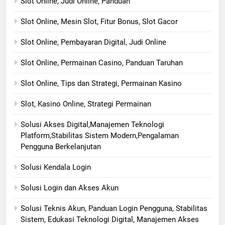
Slot Online, Judi Online, Panduan
Slot Online, Mesin Slot, Fitur Bonus, Slot Gacor
Slot Online, Pembayaran Digital, Judi Online
Slot Online, Permainan Casino, Panduan Taruhan
Slot Online, Tips dan Strategi, Permainan Kasino
Slot, Kasino Online, Strategi Permainan
Solusi Akses Digital,Manajemen Teknologi
Platform,Stabilitas Sistem Modern,Pengalaman
Pengguna Berkelanjutan
Solusi Kendala Login
Solusi Login dan Akses Akun
Solusi Teknis Akun, Panduan Login Pengguna, Stabilitas
Sistem, Edukasi Teknologi Digital, Manajemen Akses