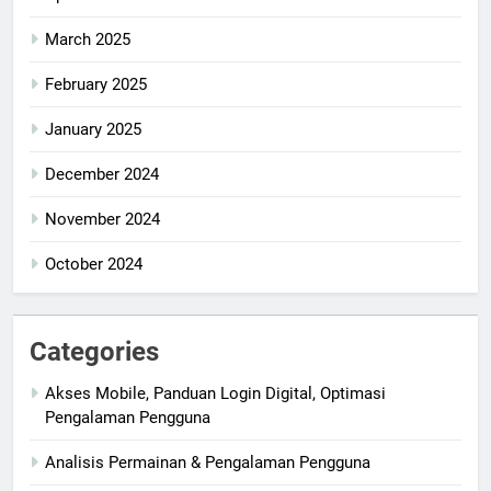
March 2025
February 2025
January 2025
December 2024
November 2024
October 2024
Categories
Akses Mobile, Panduan Login Digital, Optimasi
Pengalaman Pengguna
Analisis Permainan & Pengalaman Pengguna