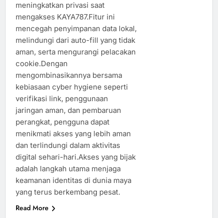
meningkatkan privasi saat
mengakses KAYA787.Fitur ini
mencegah penyimpanan data lokal,
melindungi dari auto-fill yang tidak
aman, serta mengurangi pelacakan
cookie.Dengan
mengombinasikannya bersama
kebiasaan cyber hygiene seperti
verifikasi link, penggunaan
jaringan aman, dan pembaruan
perangkat, pengguna dapat
menikmati akses yang lebih aman
dan terlindungi dalam aktivitas
digital sehari-hari.Akses yang bijak
adalah langkah utama menjaga
keamanan identitas di dunia maya
yang terus berkembang pesat.
Read More