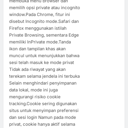
membuka menu browser dan
memilih opsi private atau incognito
window.Pada Chrome, fitur ini
disebut Incognito mode.Safari dan
Firefox menggunakan istilah
Private Browsing, sementara Edge
memiliki InPrivate mode.Tanda
ikon dan tampilan khas akan
muncul untuk menunjukkan bahwa
sesi telah masuk ke mode privat
Tidak ada riwayat yang akan
terekam selama jendela ini terbuka
Selain menghindari penyimpanan
data lokal, mode ini juga
mengurangi risiko cookie
tracking.Cookie sering digunakan
situs untuk menyimpan preferensi
dan sesi login Namun pada mode
privat, cookie hanya aktif selama