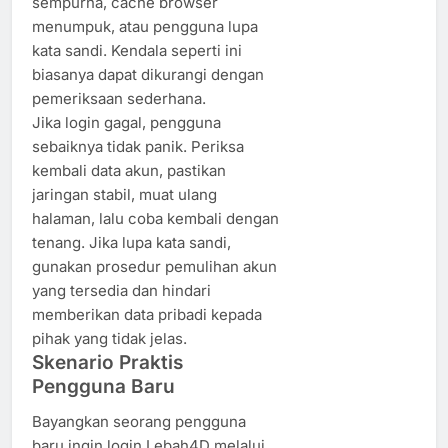
sempurna, cache browser
menumpuk, atau pengguna lupa
kata sandi. Kendala seperti ini
biasanya dapat dikurangi dengan
pemeriksaan sederhana.
Jika login gagal, pengguna
sebaiknya tidak panik. Periksa
kembali data akun, pastikan
jaringan stabil, muat ulang
halaman, lalu coba kembali dengan
tenang. Jika lupa kata sandi,
gunakan prosedur pemulihan akun
yang tersedia dan hindari
memberikan data pribadi kepada
pihak yang tidak jelas.
Skenario Praktis
Pengguna Baru
Bayangkan seorang pengguna
baru ingin login Lebah4D melalui