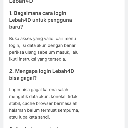
Lebah4D
1. Bagaimana cara login
Lebah4D untuk pengguna
baru?
Buka akses yang valid, cari menu
login, isi data akun dengan benar,
periksa ulang sebelum masuk, lalu
ikuti instruksi yang tersedia.
2. Mengapa login Lebah4D
bisa gagal?
Login bisa gagal karena salah
mengetik data akun, koneksi tidak
stabil, cache browser bermasalah,
halaman belum termuat sempurna,
atau lupa kata sandi.