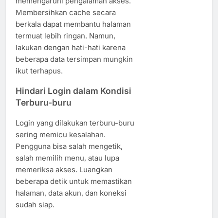
memengaruhi pengalaman akses.
Membersihkan cache secara
berkala dapat membantu halaman
termuat lebih ringan. Namun,
lakukan dengan hati-hati karena
beberapa data tersimpan mungkin
ikut terhapus.
Hindari Login dalam Kondisi
Terburu-buru
Login yang dilakukan terburu-buru
sering memicu kesalahan.
Pengguna bisa salah mengetik,
salah memilih menu, atau lupa
memeriksa akses. Luangkan
beberapa detik untuk memastikan
halaman, data akun, dan koneksi
sudah siap.