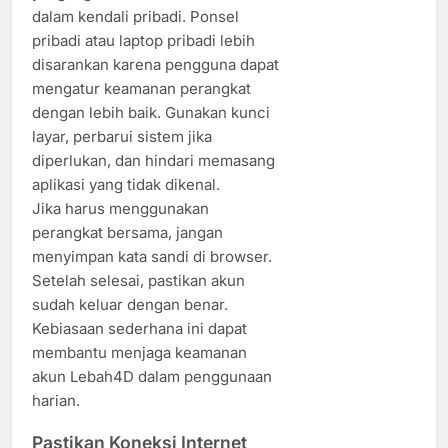
dalam kendali pribadi. Ponsel
pribadi atau laptop pribadi lebih
disarankan karena pengguna dapat
mengatur keamanan perangkat
dengan lebih baik. Gunakan kunci
layar, perbarui sistem jika
diperlukan, dan hindari memasang
aplikasi yang tidak dikenal.
Jika harus menggunakan
perangkat bersama, jangan
menyimpan kata sandi di browser.
Setelah selesai, pastikan akun
sudah keluar dengan benar.
Kebiasaan sederhana ini dapat
membantu menjaga keamanan
akun Lebah4D dalam penggunaan
harian.
Pastikan Koneksi Internet