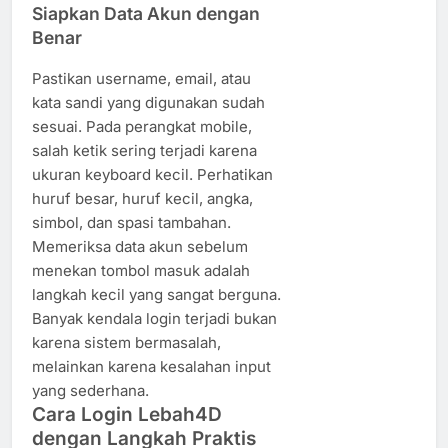
Siapkan Data Akun dengan
Benar
Pastikan username, email, atau
kata sandi yang digunakan sudah
sesuai. Pada perangkat mobile,
salah ketik sering terjadi karena
ukuran keyboard kecil. Perhatikan
huruf besar, huruf kecil, angka,
simbol, dan spasi tambahan.
Memeriksa data akun sebelum
menekan tombol masuk adalah
langkah kecil yang sangat berguna.
Banyak kendala login terjadi bukan
karena sistem bermasalah,
melainkan karena kesalahan input
yang sederhana.
Cara Login Lebah4D
dengan Langkah Praktis