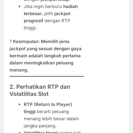
Jika ingin berburu
hadiah
terbesar
, pilih
jackpot
progresif
dengan RTP
tinggi.
?
Kesimpulan:
Memilih jenis
jackpot yang sesuai dengan gaya
bermain adalah langkah pertama
dalam meningkatkan peluang
menang.
2. Perhatikan RTP dan
Volatilitas Slot
RTP (Return to Player)
tinggi
berarti peluang
menang lebih besar dalam
jangka panjang.
Volatilitas tinggi
sering kali