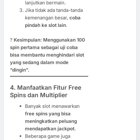
lanjutkan bermain.
Jika tidak ada tanda-tanda
kemenangan besar,
coba
pindah ke slot lain
.
?
Kesimpulan:
Menggunakan 100
spin pertama sebagai uji coba
bisa membantu menghindari slot
yang sedang dalam mode
“dingin”.
4. Manfaatkan Fitur Free
Spins dan Multiplier
Banyak slot menawarkan
free spins yang bisa
meningkatkan peluang
mendapatkan jackpot
.
Beberapa game juga