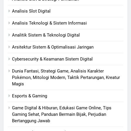
Analisis Slot Digital
Analisis Teknologi & Sistem Informasi
Analitik Sistem & Teknologi Digital
Arsitektur Sistem & Optimalisasi Jaringan
Cybersecurity & Keamanan Sistem Digital
Dunia Fantasi, Strategi Game, Analisis Karakter
Pokémon, Mitologi Modern, Taktik Pertarungan, Kreatur
Magis
Esports & Gaming
Game Digital & Hiburan, Edukasi Game Online, Tips
Gaming Sehat, Panduan Bermain Bijak, Perjudian
Bertanggung Jawab