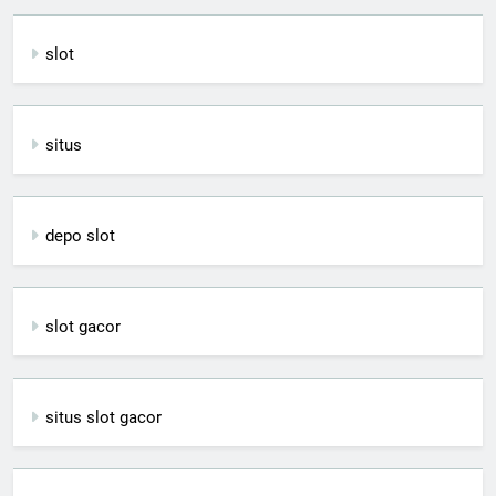
slot
situs
depo slot
slot gacor
situs slot gacor