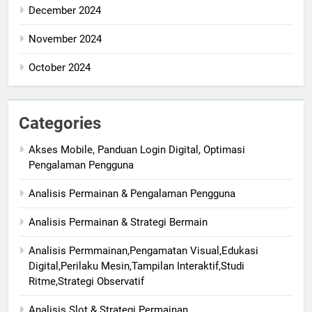
December 2024
November 2024
October 2024
Categories
Akses Mobile, Panduan Login Digital, Optimasi
Pengalaman Pengguna
Analisis Permainan & Pengalaman Pengguna
Analisis Permainan & Strategi Bermain
Analisis Permmainan,Pengamatan Visual,Edukasi
Digital,Perilaku Mesin,Tampilan Interaktif,Studi
Ritme,Strategi Observatif
Analisis Slot & Strategi Permainan