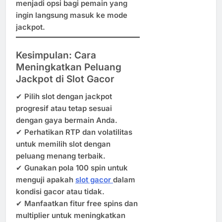
menjadi opsi bagi pemain yang
ingin langsung masuk ke mode
jackpot.
Kesimpulan: Cara
Meningkatkan Peluang
Jackpot di Slot Gacor
✔
Pilih slot dengan jackpot
progresif atau tetap sesuai
dengan gaya bermain Anda.
✔
Perhatikan RTP dan volatilitas
untuk memilih slot dengan
peluang menang terbaik.
✔
Gunakan pola 100 spin untuk
menguji apakah
slot gacor
dalam
kondisi gacor atau tidak.
✔
Manfaatkan fitur free spins dan
multiplier untuk meningkatkan