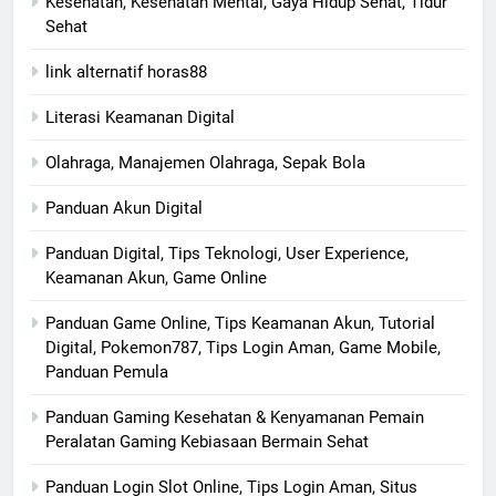
Kesehatan, Kesehatan Mental, Gaya Hidup Sehat, Tidur
Sehat
link alternatif horas88
Literasi Keamanan Digital
Olahraga, Manajemen Olahraga, Sepak Bola
Panduan Akun Digital
Panduan Digital, Tips Teknologi, User Experience,
Keamanan Akun, Game Online
Panduan Game Online, Tips Keamanan Akun, Tutorial
Digital, Pokemon787, Tips Login Aman, Game Mobile,
Panduan Pemula
Panduan Gaming Kesehatan & Kenyamanan Pemain
Peralatan Gaming Kebiasaan Bermain Sehat
Panduan Login Slot Online, Tips Login Aman, Situs