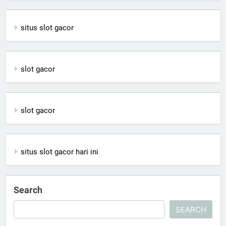
situs slot gacor
slot gacor
slot gacor
situs slot gacor hari ini
Search
SEARCH