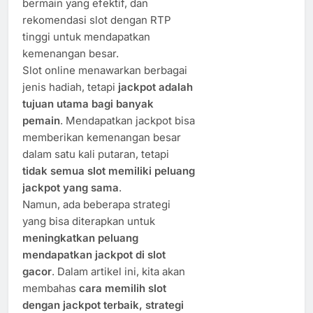
bermain yang efektif, dan
rekomendasi slot dengan RTP
tinggi untuk mendapatkan
kemenangan besar.
Slot online menawarkan berbagai
jenis hadiah, tetapi
jackpot adalah
tujuan utama bagi banyak
pemain
. Mendapatkan jackpot bisa
memberikan kemenangan besar
dalam satu kali putaran, tetapi
tidak semua slot memiliki peluang
jackpot yang sama
.
Namun, ada beberapa strategi
yang bisa diterapkan untuk
meningkatkan peluang
mendapatkan jackpot di slot
gacor
. Dalam artikel ini, kita akan
membahas
cara memilih slot
dengan jackpot terbaik, strategi