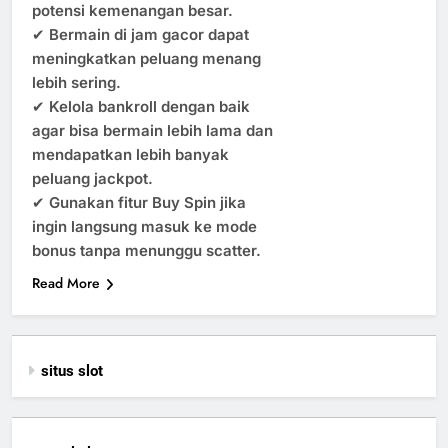
potensi kemenangan besar.
✔
Bermain di jam gacor dapat
meningkatkan peluang menang
lebih sering.
✔
Kelola bankroll dengan baik
agar bisa bermain lebih lama dan
mendapatkan lebih banyak
peluang jackpot.
✔
Gunakan fitur Buy Spin jika
ingin langsung masuk ke mode
bonus tanpa menunggu scatter.
Read More
situs slot