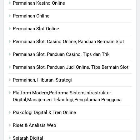
Permainan Kasino Online
Permainan Online
Permainan Slot Online
Permainan Slot, Casino Online, Panduan Bermain Slot
Permainan Slot, Panduan Casino, Tips dan Trik
Permainan Slot, Panduan Judi Online, Tips Bermain Slot
Permainan, Hiburan, Strategi
Platform Modern,Performa Sistem,Infrastruktur
Digital,Manajemen Teknologi,Pengalaman Pengguna
Psikologi Digital & Tren Online
Riset & Analisis Web
Sejarah Digital