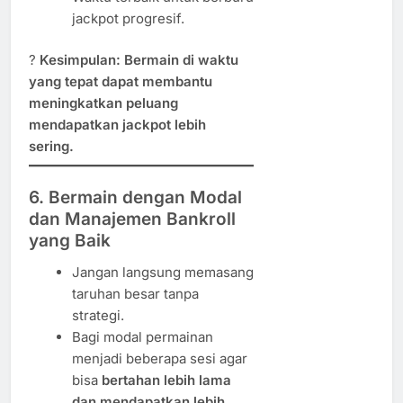
jackpot progresif.
?
Kesimpulan:
Bermain di waktu
yang tepat dapat membantu
meningkatkan peluang
mendapatkan jackpot lebih
sering.
6. Bermain dengan Modal
dan Manajemen Bankroll
yang Baik
Jangan langsung memasang
taruhan besar tanpa
strategi.
Bagi modal permainan
menjadi beberapa sesi agar
bisa
bertahan lebih lama
dan mendapatkan lebih