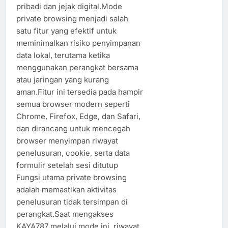
pribadi dan jejak digital.Mode
private browsing menjadi salah
satu fitur yang efektif untuk
meminimalkan risiko penyimpanan
data lokal, terutama ketika
menggunakan perangkat bersama
atau jaringan yang kurang
aman.Fitur ini tersedia pada hampir
semua browser modern seperti
Chrome, Firefox, Edge, dan Safari,
dan dirancang untuk mencegah
browser menyimpan riwayat
penelusuran, cookie, serta data
formulir setelah sesi ditutup
Fungsi utama private browsing
adalah memastikan aktivitas
penelusuran tidak tersimpan di
perangkat.Saat mengakses
KAYA787 melalui mode ini, riwayat