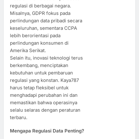
regulasi di berbagai negara.
Misalnya, GDPR fokus pada
perlindungan data pribadi secara
keseluruhan, sementara CCPA
lebih berorientasi pada
perlindungan konsumen di
Amerika Serikat.
Selain itu, inovasi teknologi terus
berkembang, menciptakan
kebutuhan untuk pembaruan
regulasi yang konstan. Kaya787
harus tetap fleksibel untuk
menghadapi perubahan ini dan
memastikan bahwa operasinya
selalu selaras dengan peraturan
terbaru.
Mengapa Regulasi Data Penting?