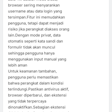
browser sering menyarankan
username atau data login yang
tersimpan.Fitur ini memudahkan
pengguna, tetapi dapat menjadi
risiko jika perangkat diakses orang
lain.Dengan mode privat, data
otomatis seperti kata sandi dan
formulir tidak akan muncul
sehingga pengguna hanya
menggunakan input manual yang
lebih aman
Untuk keamanan tambahan,
pengguna perlu memastikan
bahwa perangkat dalam kondisi
terlindungi.Pastikan antivirus aktif,
browser diperbarui, dan ekstensi
yang tidak terpercaya
dinonaktifkan.Sebagian ekstensi