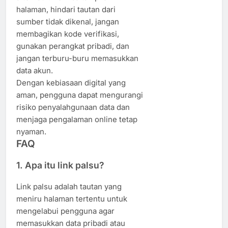
halaman, hindari tautan dari
sumber tidak dikenal, jangan
membagikan kode verifikasi,
gunakan perangkat pribadi, dan
jangan terburu-buru memasukkan
data akun.
Dengan kebiasaan digital yang
aman, pengguna dapat mengurangi
risiko penyalahgunaan data dan
menjaga pengalaman online tetap
nyaman.
FAQ
1. Apa itu link palsu?
Link palsu adalah tautan yang
meniru halaman tertentu untuk
mengelabui pengguna agar
memasukkan data pribadi atau