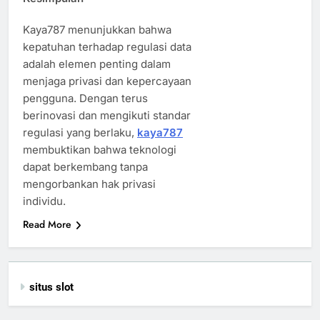
Kaya787 menunjukkan bahwa
kepatuhan terhadap regulasi data
adalah elemen penting dalam
menjaga privasi dan kepercayaan
pengguna. Dengan terus
berinovasi dan mengikuti standar
regulasi yang berlaku,
kaya787
membuktikan bahwa teknologi
dapat berkembang tanpa
mengorbankan hak privasi
individu.
Read More
situs slot