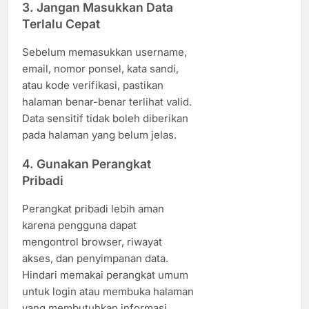
3. Jangan Masukkan Data
Terlalu Cepat
Sebelum memasukkan username,
email, nomor ponsel, kata sandi,
atau kode verifikasi, pastikan
halaman benar-benar terlihat valid.
Data sensitif tidak boleh diberikan
pada halaman yang belum jelas.
4. Gunakan Perangkat
Pribadi
Perangkat pribadi lebih aman
karena pengguna dapat
mengontrol browser, riwayat
akses, dan penyimpanan data.
Hindari memakai perangkat umum
untuk login atau membuka halaman
yang membutuhkan informasi