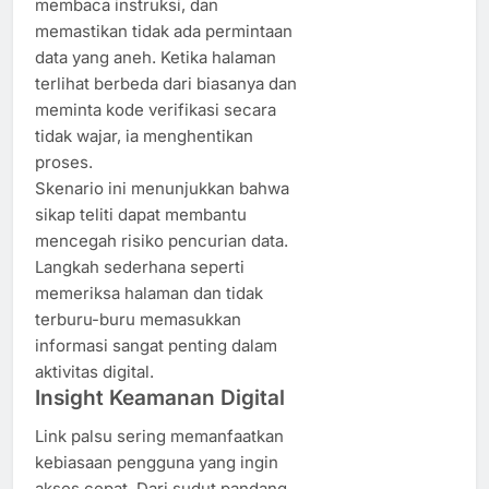
membaca instruksi, dan
memastikan tidak ada permintaan
data yang aneh. Ketika halaman
terlihat berbeda dari biasanya dan
meminta kode verifikasi secara
tidak wajar, ia menghentikan
proses.
Skenario ini menunjukkan bahwa
sikap teliti dapat membantu
mencegah risiko pencurian data.
Langkah sederhana seperti
memeriksa halaman dan tidak
terburu-buru memasukkan
informasi sangat penting dalam
aktivitas digital.
Insight Keamanan Digital
Link palsu sering memanfaatkan
kebiasaan pengguna yang ingin
akses cepat. Dari sudut pandang