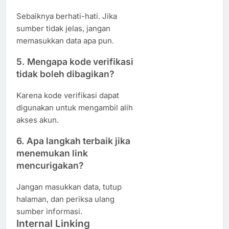
Sebaiknya berhati-hati. Jika
sumber tidak jelas, jangan
memasukkan data apa pun.
5. Mengapa kode verifikasi
tidak boleh dibagikan?
Karena kode verifikasi dapat
digunakan untuk mengambil alih
akses akun.
6. Apa langkah terbaik jika
menemukan link
mencurigakan?
Jangan masukkan data, tutup
halaman, dan periksa ulang
sumber informasi.
Internal Linking