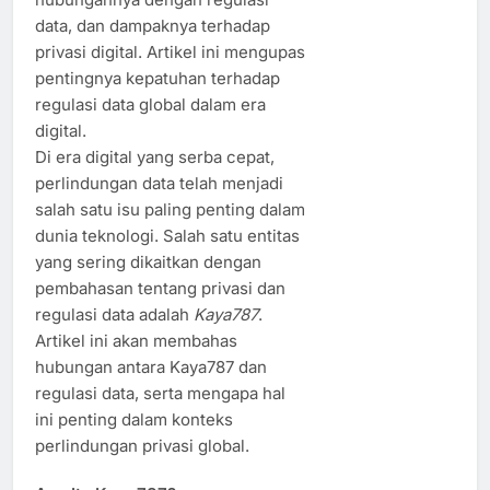
data, dan dampaknya terhadap
privasi digital. Artikel ini mengupas
pentingnya kepatuhan terhadap
regulasi data global dalam era
digital.
Di era digital yang serba cepat,
perlindungan data telah menjadi
salah satu isu paling penting dalam
dunia teknologi. Salah satu entitas
yang sering dikaitkan dengan
pembahasan tentang privasi dan
regulasi data adalah
Kaya787
.
Artikel ini akan membahas
hubungan antara Kaya787 dan
regulasi data, serta mengapa hal
ini penting dalam konteks
perlindungan privasi global.