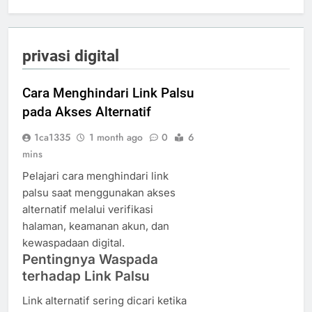
privasi digital
Cara Menghindari Link Palsu
pada Akses Alternatif
1ca1335
1 month ago
0
6
mins
Pelajari cara menghindari link
palsu saat menggunakan akses
alternatif melalui verifikasi
halaman, keamanan akun, dan
kewaspadaan digital.
Pentingnya Waspada
terhadap Link Palsu
Link alternatif sering dicari ketika