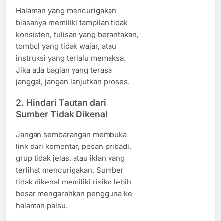
Halaman yang mencurigakan
biasanya memiliki tampilan tidak
konsisten, tulisan yang berantakan,
tombol yang tidak wajar, atau
instruksi yang terlalu memaksa.
Jika ada bagian yang terasa
janggal, jangan lanjutkan proses.
2. Hindari Tautan dari
Sumber Tidak Dikenal
Jangan sembarangan membuka
link dari komentar, pesan pribadi,
grup tidak jelas, atau iklan yang
terlihat mencurigakan. Sumber
tidak dikenal memiliki risiko lebih
besar mengarahkan pengguna ke
halaman palsu.