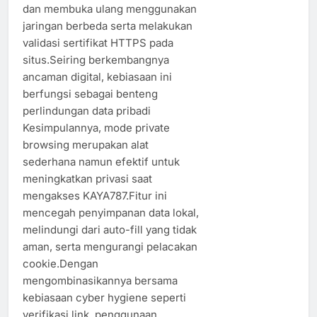
dan membuka ulang menggunakan
jaringan berbeda serta melakukan
validasi sertifikat HTTPS pada
situs.Seiring berkembangnya
ancaman digital, kebiasaan ini
berfungsi sebagai benteng
perlindungan data pribadi
Kesimpulannya, mode private
browsing merupakan alat
sederhana namun efektif untuk
meningkatkan privasi saat
mengakses KAYA787.Fitur ini
mencegah penyimpanan data lokal,
melindungi dari auto-fill yang tidak
aman, serta mengurangi pelacakan
cookie.Dengan
mengombinasikannya bersama
kebiasaan cyber hygiene seperti
verifikasi link, penggunaan