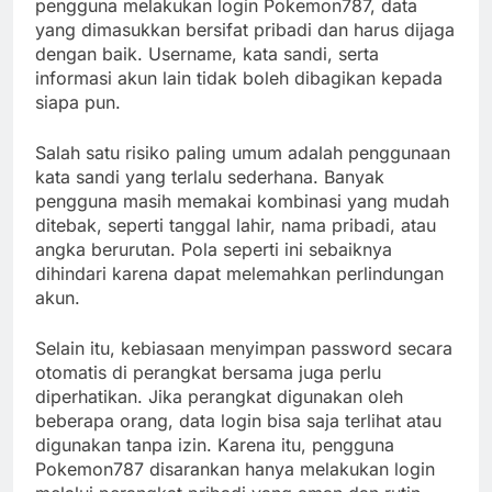
pengguna melakukan login Pokemon787, data
yang dimasukkan bersifat pribadi dan harus dijaga
dengan baik. Username, kata sandi, serta
informasi akun lain tidak boleh dibagikan kepada
siapa pun.
Salah satu risiko paling umum adalah penggunaan
kata sandi yang terlalu sederhana. Banyak
pengguna masih memakai kombinasi yang mudah
ditebak, seperti tanggal lahir, nama pribadi, atau
angka berurutan. Pola seperti ini sebaiknya
dihindari karena dapat melemahkan perlindungan
akun.
Selain itu, kebiasaan menyimpan password secara
otomatis di perangkat bersama juga perlu
diperhatikan. Jika perangkat digunakan oleh
beberapa orang, data login bisa saja terlihat atau
digunakan tanpa izin. Karena itu, pengguna
Pokemon787 disarankan hanya melakukan login