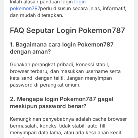
Inilah alasan panduan login
login
pokemon787
perlu disusun secara jelas, informatif,
dan mudah diterapkan.
FAQ Seputar Login Pokemon787
1. Bagaimana cara login Pokemon787
dengan aman?
Gunakan perangkat pribadi, koneksi stabil,
browser terbaru, dan masukkan username serta
kata sandi dengan teliti. Jangan menyimpan
password di perangkat umum.
2. Mengapa login Pokemon787 gagal
meskipun password benar?
Kemungkinan penyebabnya adalah cache browser
bermasalah, koneksi tidak stabil, auto-fill
menyimpan data lama, atau ada kesalahan kecil