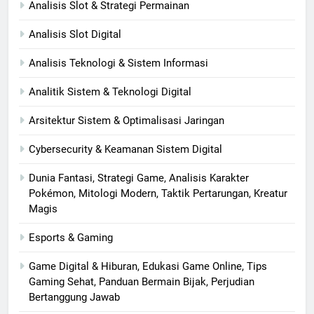
Analisis Slot & Strategi Permainan
Analisis Slot Digital
Analisis Teknologi & Sistem Informasi
Analitik Sistem & Teknologi Digital
Arsitektur Sistem & Optimalisasi Jaringan
Cybersecurity & Keamanan Sistem Digital
Dunia Fantasi, Strategi Game, Analisis Karakter
Pokémon, Mitologi Modern, Taktik Pertarungan, Kreatur
Magis
Esports & Gaming
Game Digital & Hiburan, Edukasi Game Online, Tips
Gaming Sehat, Panduan Bermain Bijak, Perjudian
Bertanggung Jawab