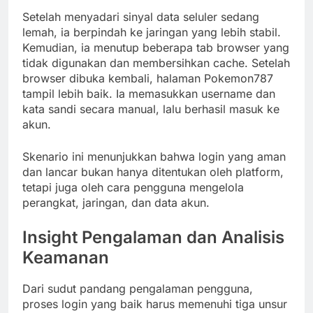
Setelah menyadari sinyal data seluler sedang
lemah, ia berpindah ke jaringan yang lebih stabil.
Kemudian, ia menutup beberapa tab browser yang
tidak digunakan dan membersihkan cache. Setelah
browser dibuka kembali, halaman Pokemon787
tampil lebih baik. Ia memasukkan username dan
kata sandi secara manual, lalu berhasil masuk ke
akun.
Skenario ini menunjukkan bahwa login yang aman
dan lancar bukan hanya ditentukan oleh platform,
tetapi juga oleh cara pengguna mengelola
perangkat, jaringan, dan data akun.
Insight Pengalaman dan Analisis
Keamanan
Dari sudut pandang pengalaman pengguna,
proses login yang baik harus memenuhi tiga unsur