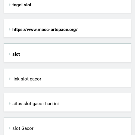
togel slot
https://www.macc-artspace.org/
slot
link slot gacor
situs slot gacor hari ini
slot Gacor