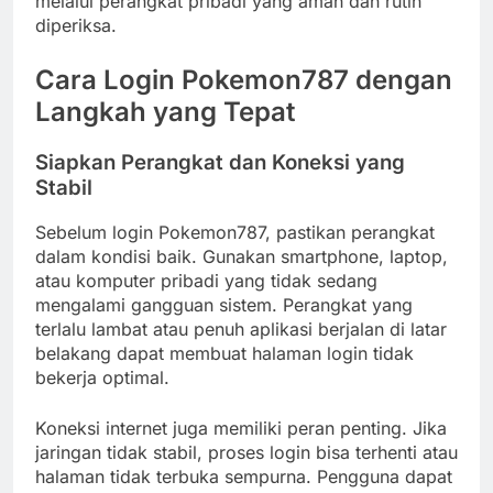
melalui perangkat pribadi yang aman dan rutin
diperiksa.
Cara Login Pokemon787 dengan
Langkah yang Tepat
Siapkan Perangkat dan Koneksi yang
Stabil
Sebelum login Pokemon787, pastikan perangkat
dalam kondisi baik. Gunakan smartphone, laptop,
atau komputer pribadi yang tidak sedang
mengalami gangguan sistem. Perangkat yang
terlalu lambat atau penuh aplikasi berjalan di latar
belakang dapat membuat halaman login tidak
bekerja optimal.
Koneksi internet juga memiliki peran penting. Jika
jaringan tidak stabil, proses login bisa terhenti atau
halaman tidak terbuka sempurna. Pengguna dapat