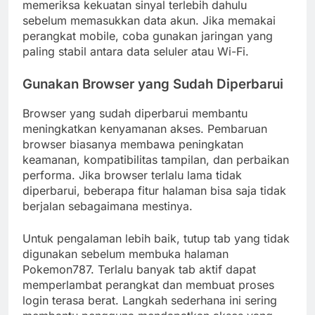
memeriksa kekuatan sinyal terlebih dahulu
sebelum memasukkan data akun. Jika memakai
perangkat mobile, coba gunakan jaringan yang
paling stabil antara data seluler atau Wi-Fi.
Gunakan Browser yang Sudah Diperbarui
Browser yang sudah diperbarui membantu
meningkatkan kenyamanan akses. Pembaruan
browser biasanya membawa peningkatan
keamanan, kompatibilitas tampilan, dan perbaikan
performa. Jika browser terlalu lama tidak
diperbarui, beberapa fitur halaman bisa saja tidak
berjalan sebagaimana mestinya.
Untuk pengalaman lebih baik, tutup tab yang tidak
digunakan sebelum membuka halaman
Pokemon787. Terlalu banyak tab aktif dapat
memperlambat perangkat dan membuat proses
login terasa berat. Langkah sederhana ini sering