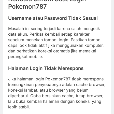
Pokemon787
Username atau Password Tidak Sesuai
Masalah ini sering terjadi karena salah mengetik
data akun. Periksa kembali setiap karakter
sebelum menekan tombol login. Pastikan tombol
caps lock tidak aktif jika menggunakan komputer,
dan perhatikan koreksi otomatis jika memakai
perangkat mobile.
Halaman Login Tidak Merespons
Jika halaman login Pokemon787 tidak merespons,
kemungkinan penyebabnya adalah cache browser,
koneksi lambat, atau browser yang belum
diperbarui. Coba bersihkan cache, tutup browser,
lalu buka kembali halaman dengan koneksi yang
lebih stabil.