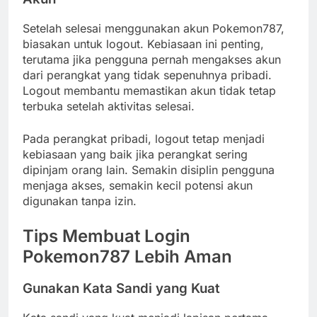
Setelah selesai menggunakan akun Pokemon787,
biasakan untuk logout. Kebiasaan ini penting,
terutama jika pengguna pernah mengakses akun
dari perangkat yang tidak sepenuhnya pribadi.
Logout membantu memastikan akun tidak tetap
terbuka setelah aktivitas selesai.
Pada perangkat pribadi, logout tetap menjadi
kebiasaan yang baik jika perangkat sering
dipinjam orang lain. Semakin disiplin pengguna
menjaga akses, semakin kecil potensi akun
digunakan tanpa izin.
Tips Membuat Login
Pokemon787 Lebih Aman
Gunakan Kata Sandi yang Kuat