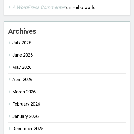
A WordPress Commenter
on
Hello world!
Archives
July 2026
June 2026
May 2026
April 2026
March 2026
February 2026
January 2026
December 2025