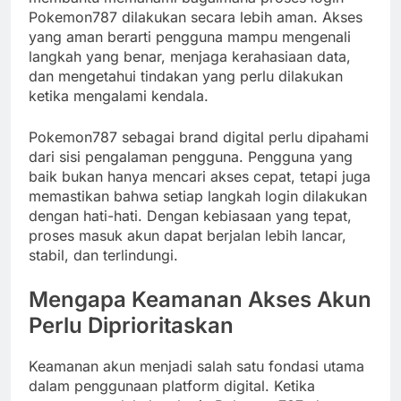
Pokemon787 dilakukan secara lebih aman. Akses
yang aman berarti pengguna mampu mengenali
langkah yang benar, menjaga kerahasiaan data,
dan mengetahui tindakan yang perlu dilakukan
ketika mengalami kendala.
Pokemon787 sebagai brand digital perlu dipahami
dari sisi pengalaman pengguna. Pengguna yang
baik bukan hanya mencari akses cepat, tetapi juga
memastikan bahwa setiap langkah login dilakukan
dengan hati-hati. Dengan kebiasaan yang tepat,
proses masuk akun dapat berjalan lebih lancar,
stabil, dan terlindungi.
Mengapa Keamanan Akses Akun
Perlu Diprioritaskan
Keamanan akun menjadi salah satu fondasi utama
dalam penggunaan platform digital. Ketika