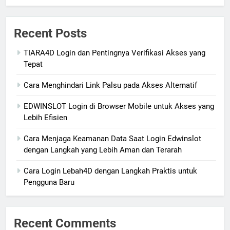
Recent Posts
TIARA4D Login dan Pentingnya Verifikasi Akses yang
Tepat
Cara Menghindari Link Palsu pada Akses Alternatif
EDWINSLOT Login di Browser Mobile untuk Akses yang
Lebih Efisien
Cara Menjaga Keamanan Data Saat Login Edwinslot
dengan Langkah yang Lebih Aman dan Terarah
Cara Login Lebah4D dengan Langkah Praktis untuk
Pengguna Baru
Recent Comments