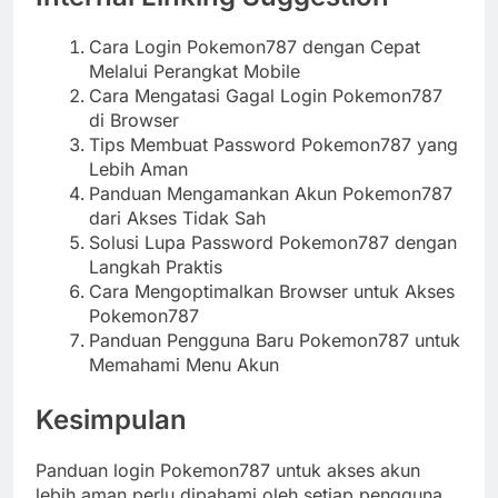
Cara Login Pokemon787 dengan Cepat
Melalui Perangkat Mobile
Cara Mengatasi Gagal Login Pokemon787
di Browser
Tips Membuat Password Pokemon787 yang
Lebih Aman
Panduan Mengamankan Akun Pokemon787
dari Akses Tidak Sah
Solusi Lupa Password Pokemon787 dengan
Langkah Praktis
Cara Mengoptimalkan Browser untuk Akses
Pokemon787
Panduan Pengguna Baru Pokemon787 untuk
Memahami Menu Akun
Kesimpulan
Panduan login Pokemon787 untuk akses akun
lebih aman perlu dipahami oleh setiap pengguna