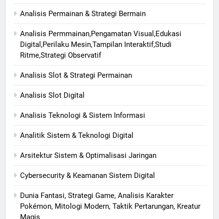
Analisis Permainan & Strategi Bermain
Analisis Permmainan,Pengamatan Visual,Edukasi
Digital,Perilaku Mesin,Tampilan Interaktif,Studi
Ritme,Strategi Observatif
Analisis Slot & Strategi Permainan
Analisis Slot Digital
Analisis Teknologi & Sistem Informasi
Analitik Sistem & Teknologi Digital
Arsitektur Sistem & Optimalisasi Jaringan
Cybersecurity & Keamanan Sistem Digital
Dunia Fantasi, Strategi Game, Analisis Karakter
Pokémon, Mitologi Modern, Taktik Pertarungan, Kreatur
Magis