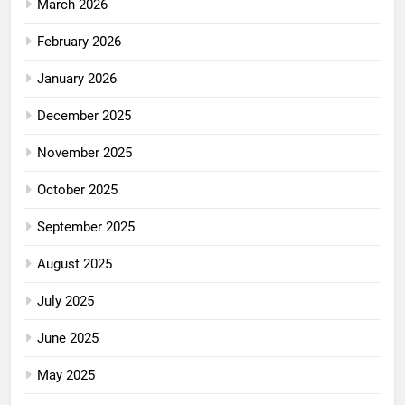
March 2026
February 2026
January 2026
December 2025
November 2025
October 2025
September 2025
August 2025
July 2025
June 2025
May 2025