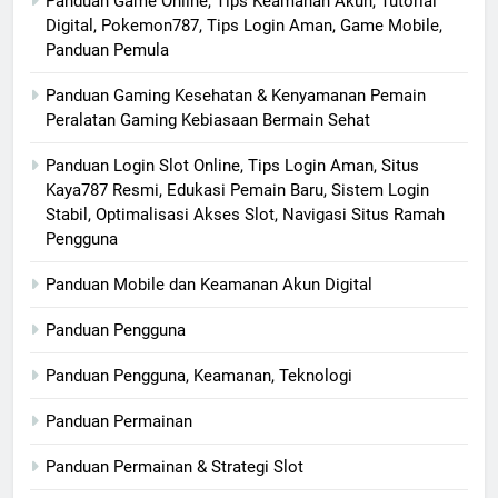
Panduan Game Online, Tips Keamanan Akun, Tutorial
Digital, Pokemon787, Tips Login Aman, Game Mobile,
Panduan Pemula
Panduan Gaming Kesehatan & Kenyamanan Pemain
Peralatan Gaming Kebiasaan Bermain Sehat
Panduan Login Slot Online, Tips Login Aman, Situs
Kaya787 Resmi, Edukasi Pemain Baru, Sistem Login
Stabil, Optimalisasi Akses Slot, Navigasi Situs Ramah
Pengguna
Panduan Mobile dan Keamanan Akun Digital
Panduan Pengguna
Panduan Pengguna, Keamanan, Teknologi
Panduan Permainan
Panduan Permainan & Strategi Slot