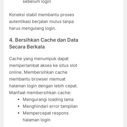
sebelum login
Koneksi stabil membantu proses
autentikasi berjalan mulus tanpa
harus mengulang login.
4. Bersihkan Cache dan Data
Secara Berkala
Cache yang menumpuk dapat
memperlambat akses ke situs slot
online. Membersihkan cache
membantu browser memuat
halaman login dengan lebih cepat.
Manfaat membersihkan cache:
Mengurangi loading lama
Menghindari error tampilan
Mempercepat respons
halaman login