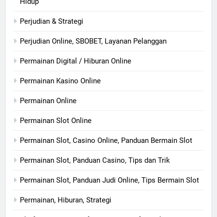
Hidup
Perjudian & Strategi
Perjudian Online, SBOBET, Layanan Pelanggan
Permainan Digital / Hiburan Online
Permainan Kasino Online
Permainan Online
Permainan Slot Online
Permainan Slot, Casino Online, Panduan Bermain Slot
Permainan Slot, Panduan Casino, Tips dan Trik
Permainan Slot, Panduan Judi Online, Tips Bermain Slot
Permainan, Hiburan, Strategi