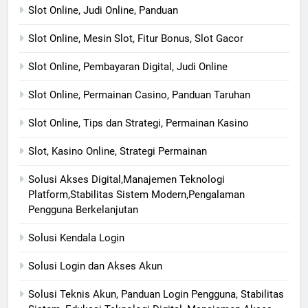
Slot Online, Judi Online, Panduan
Slot Online, Mesin Slot, Fitur Bonus, Slot Gacor
Slot Online, Pembayaran Digital, Judi Online
Slot Online, Permainan Casino, Panduan Taruhan
Slot Online, Tips dan Strategi, Permainan Kasino
Slot, Kasino Online, Strategi Permainan
Solusi Akses Digital,Manajemen Teknologi
Platform,Stabilitas Sistem Modern,Pengalaman
Pengguna Berkelanjutan
Solusi Kendala Login
Solusi Login dan Akses Akun
Solusi Teknis Akun, Panduan Login Pengguna, Stabilitas