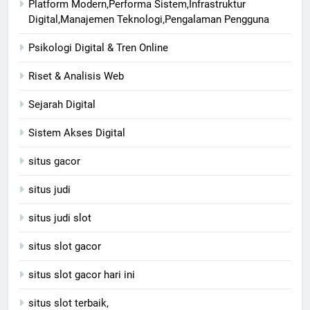
Platform Modern,Performa Sistem,Infrastruktur
Digital,Manajemen Teknologi,Pengalaman Pengguna
Psikologi Digital & Tren Online
Riset & Analisis Web
Sejarah Digital
Sistem Akses Digital
situs gacor
situs judi
situs judi slot
situs slot gacor
situs slot gacor hari ini
situs slot terbaik,