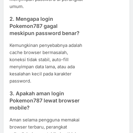
umum.
2. Mengapa login
Pokemon787 gagal
meskipun password benar?
Kemungkinan penyebabnya adalah
cache browser bermasalah,
koneksi tidak stabil, auto-fill
menyimpan data lama, atau ada
kesalahan kecil pada karakter
password.
3. Apakah aman login
Pokemon787 lewat browser
mobile?
Aman selama pengguna memakai
browser terbaru, perangkat