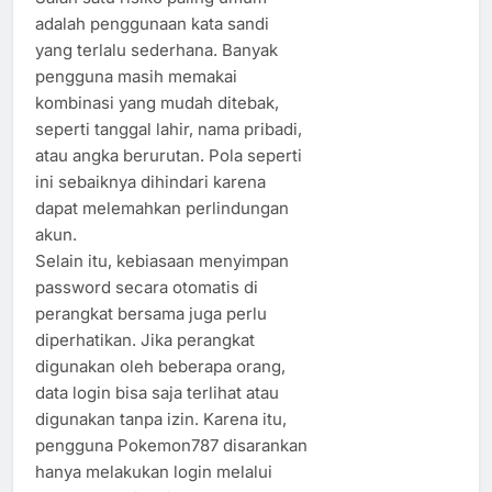
adalah penggunaan kata sandi
yang terlalu sederhana. Banyak
pengguna masih memakai
kombinasi yang mudah ditebak,
seperti tanggal lahir, nama pribadi,
atau angka berurutan. Pola seperti
ini sebaiknya dihindari karena
dapat melemahkan perlindungan
akun.
Selain itu, kebiasaan menyimpan
password secara otomatis di
perangkat bersama juga perlu
diperhatikan. Jika perangkat
digunakan oleh beberapa orang,
data login bisa saja terlihat atau
digunakan tanpa izin. Karena itu,
pengguna Pokemon787 disarankan
hanya melakukan login melalui