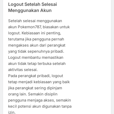
Logout Setelah Selesai
Menggunakan Akun
Setelah selesai menggunakan
akun Pokemon787, biasakan untuk
logout. Kebiasaan ini penting,
terutama jika pengguna pernah
mengakses akun dari perangkat
yang tidak sepenuhnya pribadi.
Logout membantu memastikan
akun tidak tetap terbuka setelah
aktivitas selesai.
Pada perangkat pribadi, logout
tetap menjadi kebiasaan yang baik
jika perangkat sering dipinjam
orang lain. Semakin disiplin
pengguna menjaga akses, semakin
kecil potensi akun digunakan tanpa
izin.