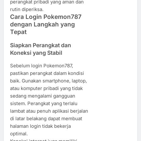
perangkat pribadi yang aman dan
rutin diperiksa.
Cara Login Pokemon787
dengan Langkah yang
Tepat
Siapkan Perangkat dan
Koneksi yang Stabil
Sebelum login Pokemon787,
pastikan perangkat dalam kondisi
baik. Gunakan smartphone, laptop,
atau komputer pribadi yang tidak
sedang mengalami gangguan
sistem. Perangkat yang terlalu
lambat atau penuh aplikasi berjalan
di latar belakang dapat membuat
halaman login tidak bekerja
optimal.