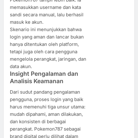
memasukkan username dan kata
sandi secara manual, lalu berhasil
masuk ke akun.
Skenario ini menunjukkan bahwa
login yang aman dan lancar bukan
hanya ditentukan oleh platform,
tetapi juga oleh cara pengguna
mengelola perangkat, jaringan, dan
data akun.
Insight Pengalaman dan
Analisis Keamanan
Dari sudut pandang pengalaman
pengguna, proses login yang baik
harus memenuhi tiga unsur utama:
mudah dipahami, aman dilakukan,
dan konsisten di berbagai
perangkat. Pokemon787 sebagai
brand digital perlu dilihat dalam