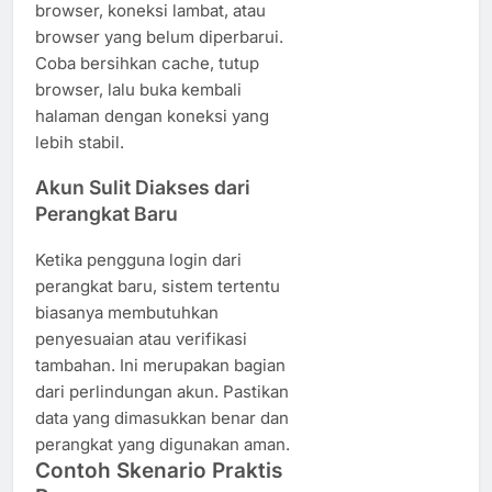
browser, koneksi lambat, atau
browser yang belum diperbarui.
Coba bersihkan cache, tutup
browser, lalu buka kembali
halaman dengan koneksi yang
lebih stabil.
Akun Sulit Diakses dari
Perangkat Baru
Ketika pengguna login dari
perangkat baru, sistem tertentu
biasanya membutuhkan
penyesuaian atau verifikasi
tambahan. Ini merupakan bagian
dari perlindungan akun. Pastikan
data yang dimasukkan benar dan
perangkat yang digunakan aman.
Contoh Skenario Praktis