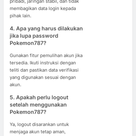
pribadi, jaringan stabil, dan tidak
membagikan data login kepada
pihak lain.
4. Apa yang harus dilakukan
jika lupa password
Pokemon787?
Gunakan fitur pemulihan akun jika
tersedia. Ikuti instruksi dengan
teliti dan pastikan data verifikasi
yang digunakan sesuai dengan
akun.
5. Apakah perlu logout
setelah menggunakan
Pokemon787?
Ya, logout disarankan untuk
menjaga akun tetap aman,