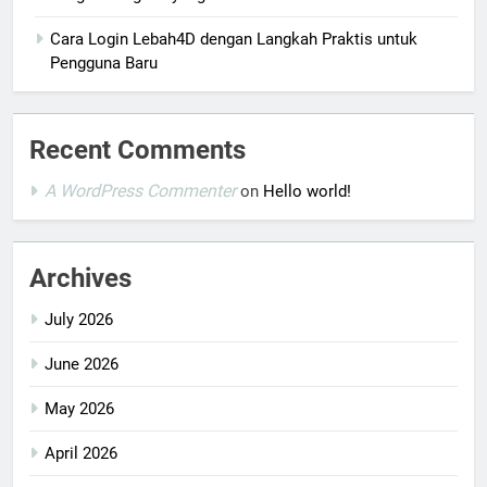
Cara Login Lebah4D dengan Langkah Praktis untuk
Pengguna Baru
Recent Comments
A WordPress Commenter
on
Hello world!
Archives
July 2026
June 2026
May 2026
April 2026