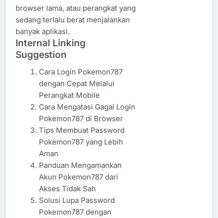
browser lama, atau perangkat yang
sedang terlalu berat menjalankan
banyak aplikasi.
Internal Linking
Suggestion
Cara Login Pokemon787
dengan Cepat Melalui
Perangkat Mobile
Cara Mengatasi Gagal Login
Pokemon787 di Browser
Tips Membuat Password
Pokemon787 yang Lebih
Aman
Panduan Mengamankan
Akun Pokemon787 dari
Akses Tidak Sah
Solusi Lupa Password
Pokemon787 dengan