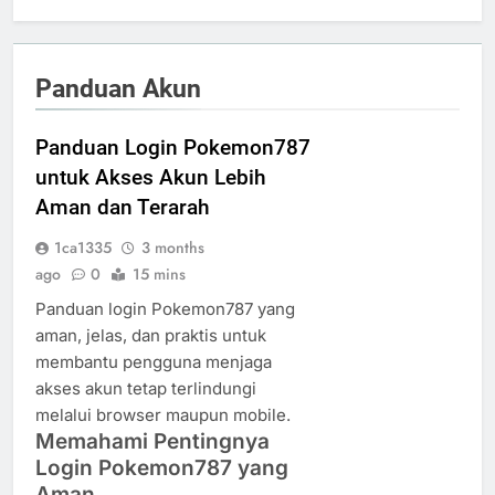
Panduan Akun
Panduan Login Pokemon787
untuk Akses Akun Lebih
Aman dan Terarah
1ca1335
3 months
ago
0
15 mins
Panduan login Pokemon787 yang
aman, jelas, dan praktis untuk
membantu pengguna menjaga
akses akun tetap terlindungi
melalui browser maupun mobile.
Memahami Pentingnya
Login Pokemon787 yang
Aman