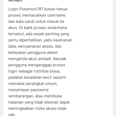
Login Pokemon787 bukan hanya
proses memasukkan username
dan kata sandi untuk masuk ke
akun. Di balik proses sederhana
tersebut, ada aspek penting yang
perlu diperhatikan, yaitu keamanan
data, kenyamanan akses, dan
ketepatan pengguna dalam
mengelola akun pribadi. Banyak
pengguna menganggap proses
login sebagai rutinitas biasa,
padahal kesalahan kecil seperti
memakai perangkat umum,
menyimpan password
sembarangan, atau membuka
halaman yang tidak dikenali dapat
meningkatkan risiko akses tidak
sah.