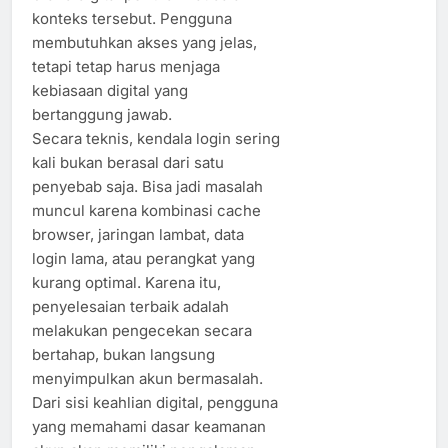
konteks tersebut. Pengguna
membutuhkan akses yang jelas,
tetapi tetap harus menjaga
kebiasaan digital yang
bertanggung jawab.
Secara teknis, kendala login sering
kali bukan berasal dari satu
penyebab saja. Bisa jadi masalah
muncul karena kombinasi cache
browser, jaringan lambat, data
login lama, atau perangkat yang
kurang optimal. Karena itu,
penyelesaian terbaik adalah
melakukan pengecekan secara
bertahap, bukan langsung
menyimpulkan akun bermasalah.
Dari sisi keahlian digital, pengguna
yang memahami dasar keamanan