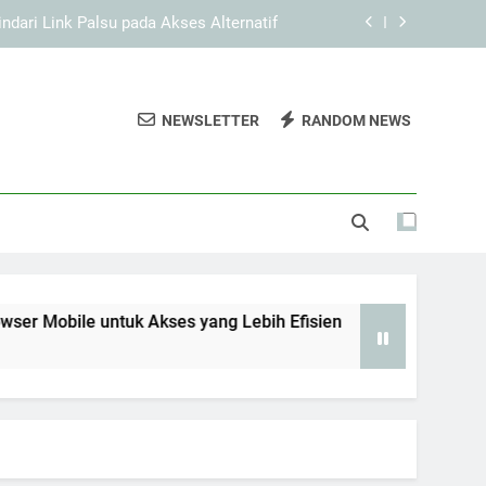
ndari Link Palsu pada Akses Alternatif
obile untuk Akses yang Lebih Efisien
Langkah yang Lebih Aman dan Terarah
NEWSLETTER
RANDOM NEWS
entingnya Verifikasi Akses yang Tepat
Undersea Wear. Produk Berkualitas Untuk Liburan Anda.
ndari Link Palsu pada Akses Alternatif
obile untuk Akses yang Lebih Efisien
Langkah yang Lebih Aman dan Terarah
le untuk Akses yang Lebih Efisien
Cara Menjaga Keama
2 Months Ago