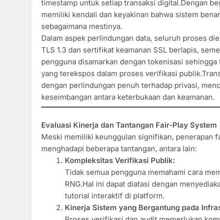
timestamp untuk setiap transaksi digital.Dengan b
memiliki kendali dan keyakinan bahwa sistem bena
sebagaimana mestinya.
Dalam aspek perlindungan data, seluruh proses di
TLS 1.3 dan sertifikat keamanan SSL berlapis, seme
pengguna disamarkan dengan tokenisasi sehingga ti
yang terekspos dalam proses verifikasi publik.Trans
dengan perlindungan penuh terhadap privasi, menc
keseimbangan antara keterbukaan dan keamanan.
Evaluasi Kinerja dan Tantangan Fair-Play System
Meski memiliki keunggulan signifikan, penerapan fa
menghadapi beberapa tantangan, antara lain:
Kompleksitas Verifikasi Publik:
Tidak semua pengguna memahami cara memv
RNG.Hal ini dapat diatasi dengan menyedia
tutorial interaktif di platform.
Kinerja Sistem yang Bergantung pada Infras
Proses verifikasi dan audit memerlukan komp