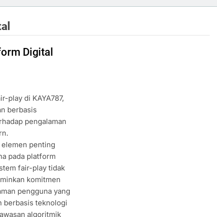
al
form Digital
ir-play di KAYA787,
an berbasis
 terhadap pengalaman
rn.
i elemen penting
na pada platform
tem fair-play tidak
erminkan komitmen
alaman pengguna yang
 berbasis teknologi
awasan algoritmik