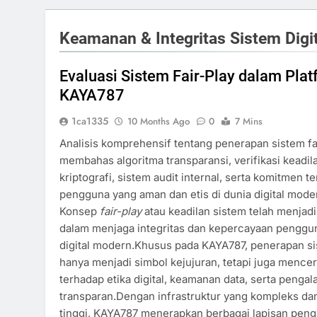
Keamanan & Integritas Sistem Digit
Evaluasi Sistem Fair-Play dalam Plat
KAYA787
1ca1335
10 Months Ago
0
7 Mins
Analisis komprehensif tentang penerapan sistem fa
membahas algoritma transparansi, verifikasi keadil
kriptografi, sistem audit internal, serta komitmen
pengguna yang aman dan etis di dunia digital mode
Konsep
fair-play
atau keadilan sistem telah menjad
dalam menjaga integritas dan kepercayaan penggu
digital modern.Khusus pada KAYA787, penerapan sis
hanya menjadi simbol kejujuran, tetapi juga menc
terhadap etika digital, keamanan data, serta peng
transparan.Dengan infrastruktur yang kompleks dan
tinggi, KAYA787 menerapkan berbagai lapisan peng