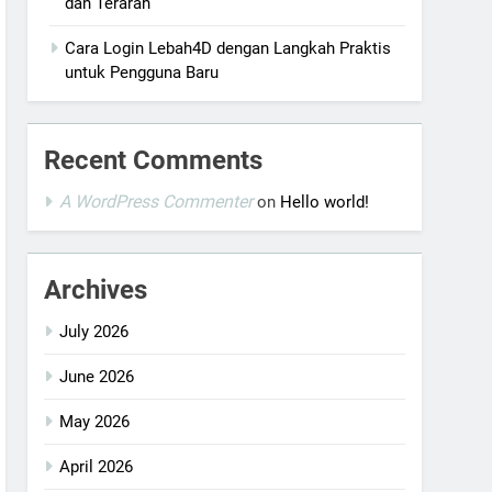
dan Terarah
Cara Login Lebah4D dengan Langkah Praktis
untuk Pengguna Baru
Recent Comments
A WordPress Commenter
on
Hello world!
Archives
July 2026
June 2026
May 2026
April 2026