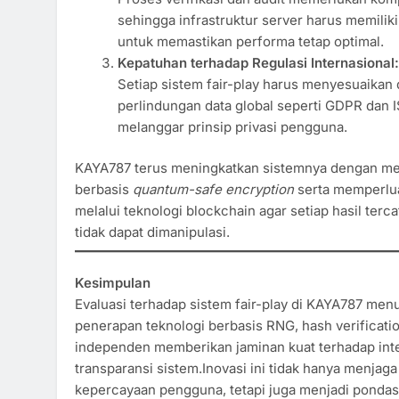
sehingga infrastruktur server harus memiliki
untuk memastikan performa tetap optimal.
Kepatuhan terhadap Regulasi Internasional:
Setiap sistem fair-play harus menyesuaikan 
perlindungan data global seperti GDPR dan I
melanggar prinsip privasi pengguna.
KAYA787 terus meningkatkan sistemnya dengan me
berbasis
quantum-safe encryption
serta memperlua
melalui teknologi blockchain agar setiap hasil ter
tidak dapat dimanipulasi.
Kesimpulan
Evaluasi terhadap sistem fair-play di KAYA787 me
penerapan teknologi berbasis RNG, hash verificatio
independen memberikan jaminan kuat terhadap inte
transparansi sistem.Inovasi ini tidak hanya menjaga
kepercayaan pengguna, tetapi juga menjadi pondasi