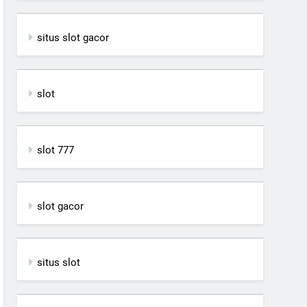
situs slot gacor
slot
slot 777
slot gacor
situs slot