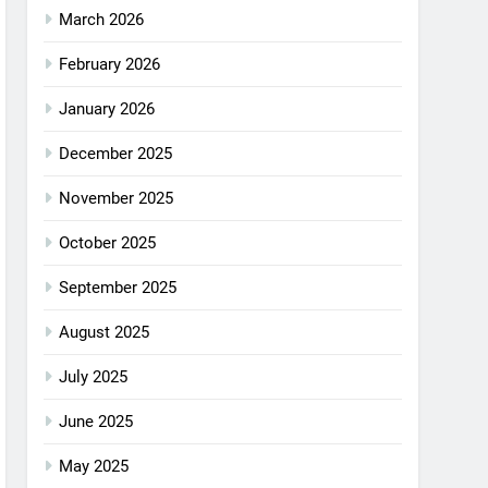
March 2026
February 2026
January 2026
December 2025
November 2025
October 2025
September 2025
August 2025
July 2025
June 2025
May 2025