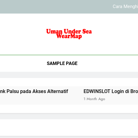
Cara Menghi
EDWINSLOT Login di Browser M
Cara Menjaga Keamanan Data Saat Login Edwinslot dengan 
er Sea Wear
TIARA4D Login dan P
lish Dengan Koleksi Pakaian Renang Dan Aksesori Pantai Dari 
Cara Menghi
SAMPLE PAGE
EDWINSLOT Login di Browser M
Cara Menjaga Keamanan Data Saat Login Edwinslot dengan 
pada Akses Alternatif
EDWINSLOT Login di Browser Mobi
1 Month Ago