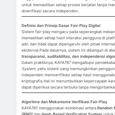
untuk memastikan setiap proses berjalan tanpa man
diverifikasi secara independen.
Definisi dan Prinsip Dasar Fair-Play Digital
Sistem fair-play mengacu pada seperangkat meka
memastikan setiap hasil interaksi pengguna di platf
adil, dan tidak dapat dipengaruhi oleh pihak intern
eksternal.Pada dasarnya, sistem ini dibangun di ata
transparansi, auditabilitas, dan independensi algo
Dalam praktiknya, KAYA787 mengadopsi pendekat
System
, yaitu sistem yang memungkinkan pengguna
independen memverifikasi setiap hasil menggunak
kriptografis.Hal ini menumbuhkan kepercayaan kare
dapat diperiksa secara terbuka tanpa mengorbanka
Algoritma dan Mekanisme Verifikasi Fair-Play
KAYA787 menggunakan kombinasi antara
Random 
(RNG)
dan
Hash-Based Verification System
untuk 