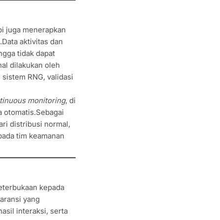
pi juga menerapkan
.Data aktivitas dan
gga tidak dapat
nal dilakukan oleh
s sistem RNG, validasi
tinuous monitoring
, di
ra otomatis.Sebagai
ri distribusi normal,
pada tim keamanan
 keterbukaan kepada
aransi yang
il interaksi, serta