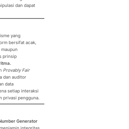
ipulasi dan dapat
nisme yang
orm bersifat acak,
al maupun
s prinsip
ritma.
an
Provably Fair
 dan auditor
an data
na setiap interaksi
n privasi pengguna.
Number Generator
menjamin integritas