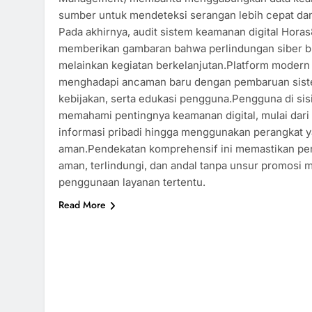
sumber untuk mendeteksi serangan lebih cepat dan 
Pada akhirnya, audit sistem keamanan digital Hora
memberikan gambaran bahwa perlindungan siber bu
melainkan kegiatan berkelanjutan.Platform modern
menghadapi ancaman baru dengan pembaruan sist
kebijakan, serta edukasi pengguna.Pengguna di sisi
memahami pentingnya keamanan digital, mulai dari
informasi pribadi hingga menggunakan perangkat 
aman.Pendekatan komprehensif ini memastikan pen
aman, terlindungi, dan andal tanpa unsur promosi 
penggunaan layanan tertentu.
Read More