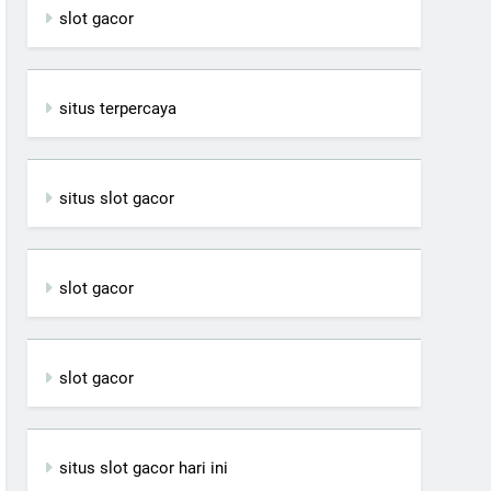
slot gacor
situs terpercaya
situs slot gacor
slot gacor
slot gacor
situs slot gacor hari ini