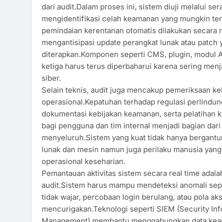
dari audit.Dalam proses ini, sistem diuji melalui se
mengidentifikasi celah keamanan yang mungkin terl
pemindaian kerentanan otomatis dilakukan secara r
mengantisipasi update perangkat lunak atau patch
diterapkan.Komponen seperti CMS, plugin, modul AP
ketiga harus terus diperbaharui karena sering menj
siber.
Selain teknis, audit juga mencakup pemeriksaan ke
operasional.Kepatuhan terhadap regulasi perlindun
dokumentasi kebijakan keamanan, serta pelatihan
bagi pengguna dan tim internal menjadi bagian da
menyeluruh.Sistem yang kuat tidak hanya bergant
lunak dan mesin namun juga perilaku manusia ya
operasional keseharian.
Pemantauan aktivitas sistem secara real time adala
audit.Sistem harus mampu mendeteksi anomali seper
tidak wajar, percobaan login berulang, atau pola ak
mencurigakan.Teknologi seperti SIEM (Security In
Management) membantu menggabungkan data keam