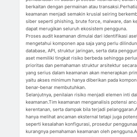
berkaitan dengan permainan atau transaksi.Perhati
keamanan menjadi semakin krusial seiring berke
siber seperti phishing, brute force, malware, dan 
dapat merugikan seluruh ekosistem pengguna.
Proses audit keamanan dimulai dari identifikasi aset
mengetahui komponen apa saja yang perlu dilindung
database, API, struktur jaringan, serta data penggun
aset memiliki tingkat risiko berbeda sehingga per
prioritas dan pemahaman struktur arsitektur secar
yang serius dalam keamanan akan menerapkan prinsi
yaitu akses minimum hanya diberikan pada kompon
benar-benar membutuhkan.
Selanjutnya, penilaian risiko menjadi elemen inti da
keamanan.Tim keamanan menganalisis potensi anca
kerentanan, serta dampak bila terjadi pelanggaran.An
hanya melihat ancaman eksternal tetapi juga poten
seperti kesalahan konfigurasi, prosedur penggunaa
kurangnya pemahaman keamanan oleh pengguna.Au