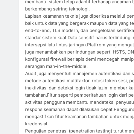
membantu sistem tetap adaptif terhadap ancaman 
berkembang seiring teknologi.
Lapisan keamanan teknis juga diperiksa melalui pe
baik untuk data yang bergerak maupun data yang te
end-to-end, TLS modern, dan pengelolaan sertifikat
standar sistem kuat.Data sensitif harus terlindungi
intersepsi lalu lintas jaringan.Platfrom yang men
juga menambahkan perlindungan seperti HSTS, D
konfigurasi firewall berlapis demi mencegah manip
serangan man-in-the-middle.
Audit juga menyentuh manajemen autentikasi dan 
metode autentikasi multifaktor, rotasi token sesi,
inaktivitas, dan deteksi login tidak lazim memberi
tambahan.Fitur seperti pemberitahuan login dari pe
aktivitas pengguna membantu mendeteksi penyusu
respons keamanan dapat dilakukan cepat.Pengguna
mengaktifkan fitur keamanan tambahan untuk menj
kredensial.
Pengujian penetrasi (penetration testing) turut men