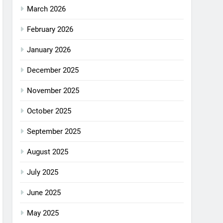
March 2026
February 2026
January 2026
December 2025
November 2025
October 2025
September 2025
August 2025
July 2025
June 2025
May 2025