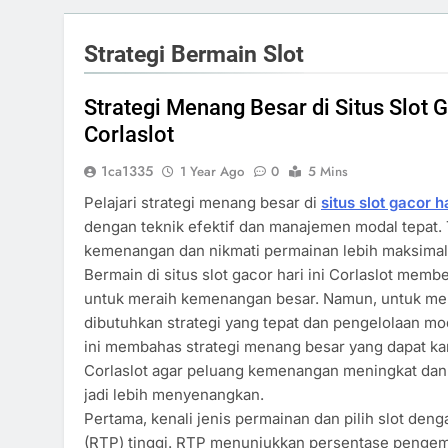
Strategi Bermain Slot
Strategi Menang Besar di Situs Slot G
Corlaslot
1ca1335
1 Year Ago
0
5 Mins
Pelajari strategi menang besar di
situs slot gacor ha
dengan teknik efektif dan manajemen modal tepat.
kemenangan dan nikmati permainan lebih maksimal
Bermain di situs slot gacor hari ini Corlaslot memb
untuk meraih kemenangan besar. Namun, untuk men
dibutuhkan strategi yang tepat dan pengelolaan moda
ini membahas strategi menang besar yang dapat ka
Corlaslot agar peluang kemenangan meningkat da
jadi lebih menyenangkan.
Pertama, kenali jenis permainan dan pilih slot deng
(RTP) tinggi. RTP menunjukkan persentase penge