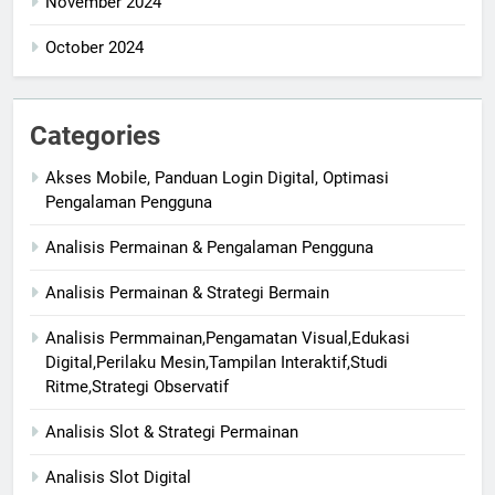
November 2024
October 2024
Categories
Akses Mobile, Panduan Login Digital, Optimasi
Pengalaman Pengguna
Analisis Permainan & Pengalaman Pengguna
Analisis Permainan & Strategi Bermain
Analisis Permmainan,Pengamatan Visual,Edukasi
Digital,Perilaku Mesin,Tampilan Interaktif,Studi
Ritme,Strategi Observatif
Analisis Slot & Strategi Permainan
Analisis Slot Digital