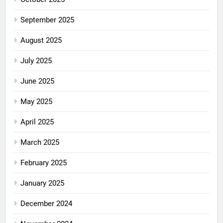
September 2025
August 2025
July 2025
June 2025
May 2025
April 2025
March 2025
February 2025
January 2025
December 2024