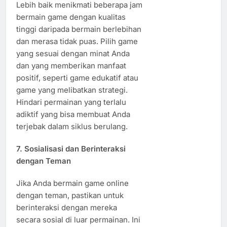
Lebih baik menikmati beberapa jam
bermain game dengan kualitas
tinggi daripada bermain berlebihan
dan merasa tidak puas. Pilih game
yang sesuai dengan minat Anda
dan yang memberikan manfaat
positif, seperti game edukatif atau
game yang melibatkan strategi.
Hindari permainan yang terlalu
adiktif yang bisa membuat Anda
terjebak dalam siklus berulang.
7.
Sosialisasi dan Berinteraksi
dengan Teman
Jika Anda bermain game online
dengan teman, pastikan untuk
berinteraksi dengan mereka
secara sosial di luar permainan. Ini