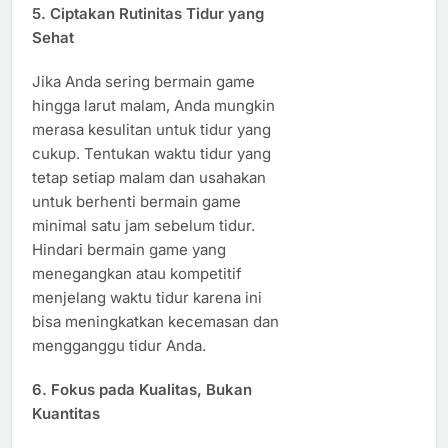
5.
Ciptakan Rutinitas Tidur yang
Sehat
Jika Anda sering bermain game
hingga larut malam, Anda mungkin
merasa kesulitan untuk tidur yang
cukup. Tentukan waktu tidur yang
tetap setiap malam dan usahakan
untuk berhenti bermain game
minimal satu jam sebelum tidur.
Hindari bermain game yang
menegangkan atau kompetitif
menjelang waktu tidur karena ini
bisa meningkatkan kecemasan dan
mengganggu tidur Anda.
6.
Fokus pada Kualitas, Bukan
Kuantitas