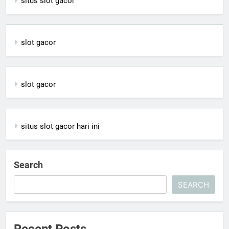
situs slot gacor
slot gacor
slot gacor
situs slot gacor hari ini
Search
SEARCH
Recent Posts