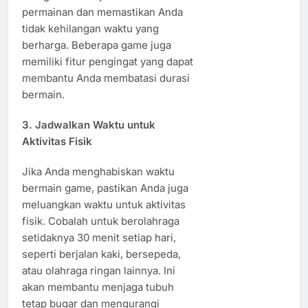
permainan dan memastikan Anda
tidak kehilangan waktu yang
berharga. Beberapa game juga
memiliki fitur pengingat yang dapat
membantu Anda membatasi durasi
bermain.
3.
Jadwalkan Waktu untuk
Aktivitas Fisik
Jika Anda menghabiskan waktu
bermain game, pastikan Anda juga
meluangkan waktu untuk aktivitas
fisik. Cobalah untuk berolahraga
setidaknya 30 menit setiap hari,
seperti berjalan kaki, bersepeda,
atau olahraga ringan lainnya. Ini
akan membantu menjaga tubuh
tetap bugar dan mengurangi