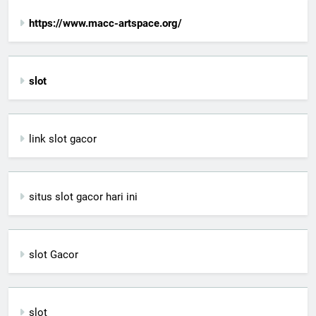
https://www.macc-artspace.org/
slot
link slot gacor
situs slot gacor hari ini
slot Gacor
slot