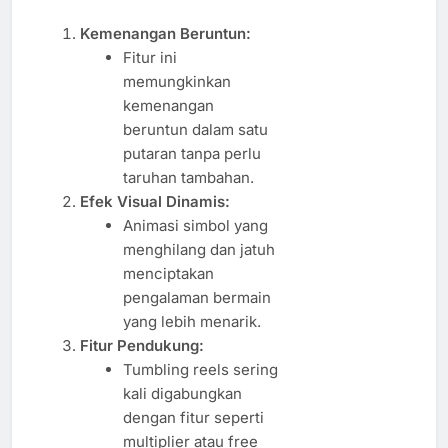
Kemenangan Beruntun:
Fitur ini
memungkinkan
kemenangan
beruntun dalam satu
putaran tanpa perlu
taruhan tambahan.
Efek Visual Dinamis:
Animasi simbol yang
menghilang dan jatuh
menciptakan
pengalaman bermain
yang lebih menarik.
Fitur Pendukung:
Tumbling reels sering
kali digabungkan
dengan fitur seperti
multiplier atau free