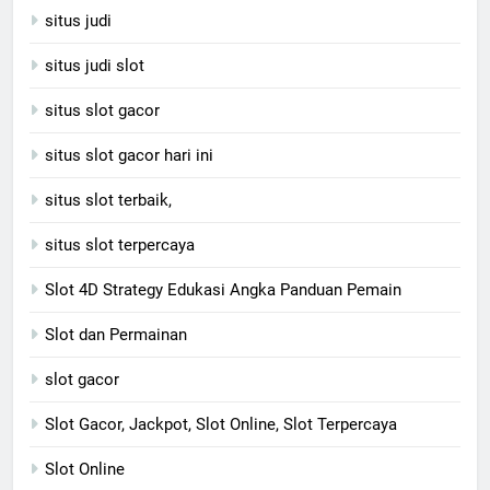
situs judi
situs judi slot
situs slot gacor
situs slot gacor hari ini
situs slot terbaik,
situs slot terpercaya
Slot 4D Strategy Edukasi Angka Panduan Pemain
Slot dan Permainan
slot gacor
Slot Gacor, Jackpot, Slot Online, Slot Terpercaya
Slot Online