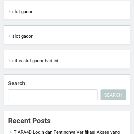
slot gacor
slot gacor
situs slot gacor hari ini
Search
SEARCH
Recent Posts
TIARA4D Login dan Pentingnya Verifikasi Akses yang