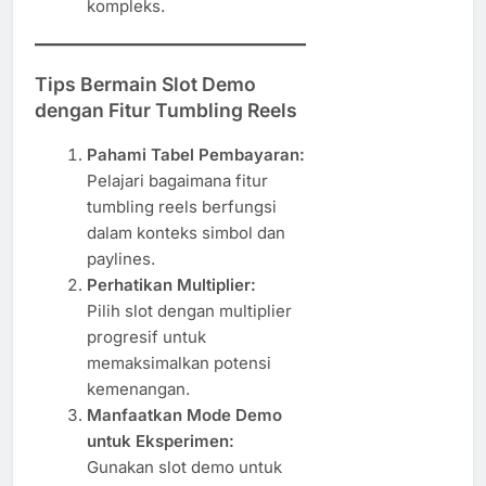
kompleks.
Tips Bermain Slot Demo
dengan Fitur Tumbling Reels
Pahami Tabel Pembayaran:
Pelajari bagaimana fitur
tumbling reels berfungsi
dalam konteks simbol dan
paylines.
Perhatikan Multiplier:
Pilih slot dengan multiplier
progresif untuk
memaksimalkan potensi
kemenangan.
Manfaatkan Mode Demo
untuk Eksperimen:
Gunakan slot demo untuk