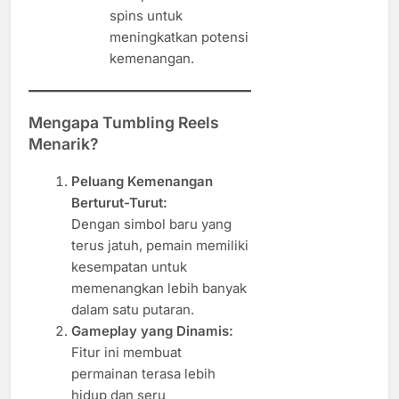
spins untuk
meningkatkan potensi
kemenangan.
Mengapa Tumbling Reels
Menarik?
Peluang Kemenangan
Berturut-Turut:
Dengan simbol baru yang
terus jatuh, pemain memiliki
kesempatan untuk
memenangkan lebih banyak
dalam satu putaran.
Gameplay yang Dinamis:
Fitur ini membuat
permainan terasa lebih
hidup dan seru