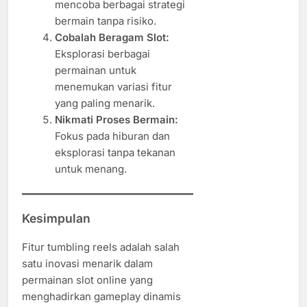
mencoba berbagai strategi
bermain tanpa risiko.
Cobalah Beragam Slot:
Eksplorasi berbagai
permainan untuk
menemukan variasi fitur
yang paling menarik.
Nikmati Proses Bermain:
Fokus pada hiburan dan
eksplorasi tanpa tekanan
untuk menang.
Kesimpulan
Fitur tumbling reels adalah salah
satu inovasi menarik dalam
permainan slot online yang
menghadirkan gameplay dinamis