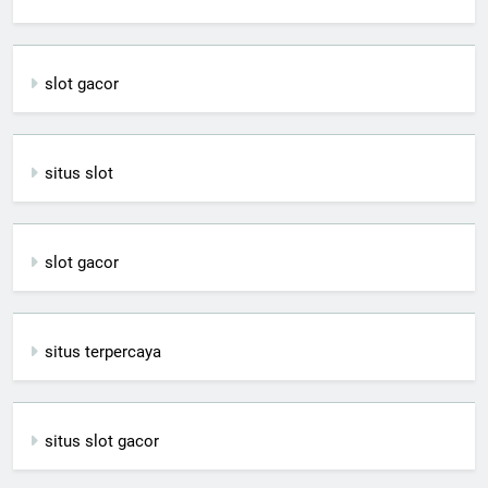
slot gacor
situs slot
slot gacor
situs terpercaya
situs slot gacor