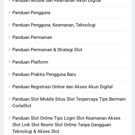
Panduan Mobile dan Keamanan Akun Digital
Panduan Pengguna
Panduan Pengguna, Keamanan, Teknologi
Panduan Permainan
Panduan Permainan & Strategi Slot
Panduan Platform
Panduan Praktis Pengguna Baru
Panduan Registrasi Online dan Akses Akun Digital
Panduan Slot Mobile Situs Slot Terpercaya Tips Bermain
CorlaSlot
Panduan Slot Online Tips Login Slot Keamanan Akses
Slot Link Slot Resmi Slot Online Tanpa Gangguan
Teknologi & Akses Slot