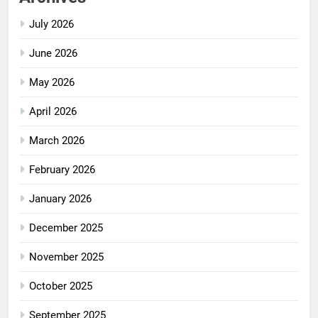
July 2026
June 2026
May 2026
April 2026
March 2026
February 2026
January 2026
December 2025
November 2025
October 2025
September 2025