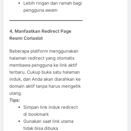
Lebih ringan dan ramah bagi
pengguna awam
4.
Manfaatkan Redirect Page
Resmi Corlaslot
Beberapa platform menggunakan
halaman redirect yang otomatis
membawa pengguna ke link aktif
terbaru. Cukup buka satu halaman
induk, dan Anda akan diarahkan ke
domain aktif tanpa harus mengetik
ulang.
Tips:
Simpan link induk redirect
di bookmark
Gunakan saat link utama
tidak bisa dibuka