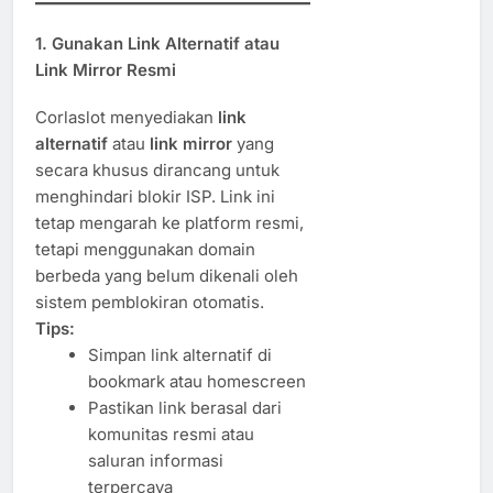
1.
Gunakan Link Alternatif atau
Link Mirror Resmi
Corlaslot menyediakan
link
alternatif
atau
link mirror
yang
secara khusus dirancang untuk
menghindari blokir ISP. Link ini
tetap mengarah ke platform resmi,
tetapi menggunakan domain
berbeda yang belum dikenali oleh
sistem pemblokiran otomatis.
Tips:
Simpan link alternatif di
bookmark atau homescreen
Pastikan link berasal dari
komunitas resmi atau
saluran informasi
terpercaya