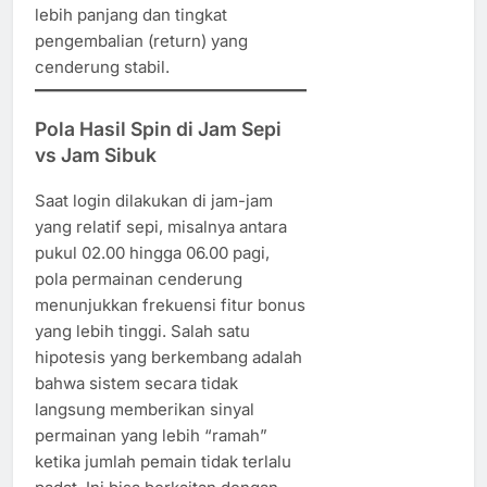
lebih panjang dan tingkat
pengembalian (return) yang
cenderung stabil.
Pola Hasil Spin di Jam Sepi
vs Jam Sibuk
Saat login dilakukan di jam-jam
yang relatif sepi, misalnya antara
pukul 02.00 hingga 06.00 pagi,
pola permainan cenderung
menunjukkan frekuensi fitur bonus
yang lebih tinggi. Salah satu
hipotesis yang berkembang adalah
bahwa sistem secara tidak
langsung memberikan sinyal
permainan yang lebih “ramah”
ketika jumlah pemain tidak terlalu