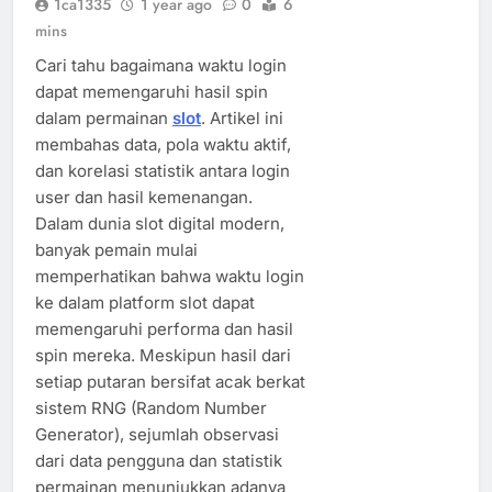
1ca1335
1 year ago
0
6
mins
Cari tahu bagaimana waktu login
dapat memengaruhi hasil spin
dalam permainan
slot
. Artikel ini
membahas data, pola waktu aktif,
dan korelasi statistik antara login
user dan hasil kemenangan.
Dalam dunia slot digital modern,
banyak pemain mulai
memperhatikan bahwa waktu login
ke dalam platform slot dapat
memengaruhi performa dan hasil
spin mereka. Meskipun hasil dari
setiap putaran bersifat acak berkat
sistem RNG (Random Number
Generator), sejumlah observasi
dari data pengguna dan statistik
permainan menunjukkan adanya