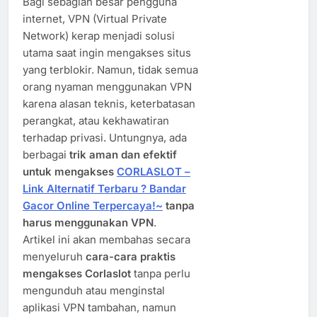
Bagi sebagian besar pengguna
internet, VPN (Virtual Private
Network) kerap menjadi solusi
utama saat ingin mengakses situs
yang terblokir. Namun, tidak semua
orang nyaman menggunakan VPN
karena alasan teknis, keterbatasan
perangkat, atau kekhawatiran
terhadap privasi. Untungnya, ada
berbagai
trik aman dan efektif
untuk mengakses
CORLASLOT –
Link Alternatif Terbaru ? Bandar
Gacor Online Terpercaya!~
tanpa
harus menggunakan VPN
.
Artikel ini akan membahas secara
menyeluruh
cara-cara praktis
mengakses Corlaslot
tanpa perlu
mengunduh atau menginstal
aplikasi VPN tambahan, namun