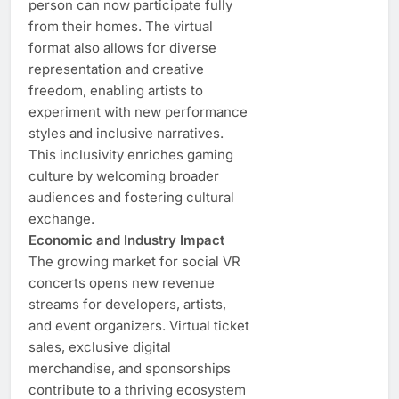
person can now participate fully
from their homes. The virtual
format also allows for diverse
representation and creative
freedom, enabling artists to
experiment with new performance
styles and inclusive narratives.
This inclusivity enriches gaming
culture by welcoming broader
audiences and fostering cultural
exchange.
Economic and Industry Impact
The growing market for social VR
concerts opens new revenue
streams for developers, artists,
and event organizers. Virtual ticket
sales, exclusive digital
merchandise, and sponsorships
contribute to a thriving ecosystem