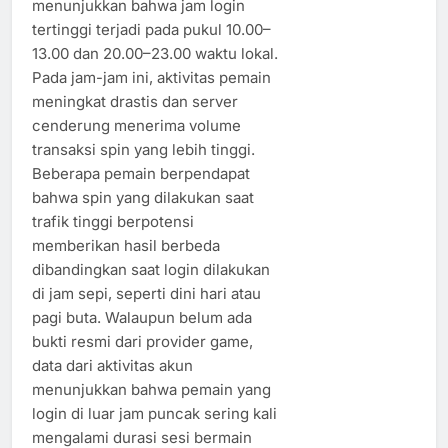
menunjukkan bahwa jam login
tertinggi terjadi pada pukul 10.00–
13.00 dan 20.00–23.00 waktu lokal.
Pada jam-jam ini, aktivitas pemain
meningkat drastis dan server
cenderung menerima volume
transaksi spin yang lebih tinggi.
Beberapa pemain berpendapat
bahwa spin yang dilakukan saat
trafik tinggi berpotensi
memberikan hasil berbeda
dibandingkan saat login dilakukan
di jam sepi, seperti dini hari atau
pagi buta. Walaupun belum ada
bukti resmi dari provider game,
data dari aktivitas akun
menunjukkan bahwa pemain yang
login di luar jam puncak sering kali
mengalami durasi sesi bermain