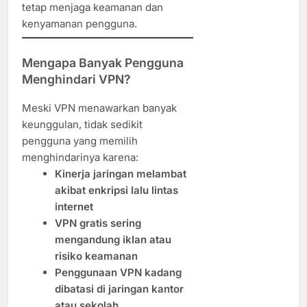
tetap menjaga keamanan dan
kenyamanan pengguna.
Mengapa Banyak Pengguna
Menghindari VPN?
Meski VPN menawarkan banyak
keunggulan, tidak sedikit
pengguna yang memilih
menghindarinya karena:
Kinerja jaringan melambat
akibat enkripsi lalu lintas
internet
VPN gratis sering
mengandung iklan atau
risiko keamanan
Penggunaan VPN kadang
dibatasi di jaringan kantor
atau sekolah