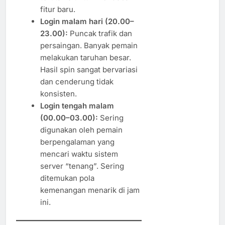
fitur baru.
Login malam hari (20.00–
23.00):
Puncak trafik dan
persaingan. Banyak pemain
melakukan taruhan besar.
Hasil spin sangat bervariasi
dan cenderung tidak
konsisten.
Login tengah malam
(00.00–03.00):
Sering
digunakan oleh pemain
berpengalaman yang
mencari waktu sistem
server “tenang”. Sering
ditemukan pola
kemenangan menarik di jam
ini.