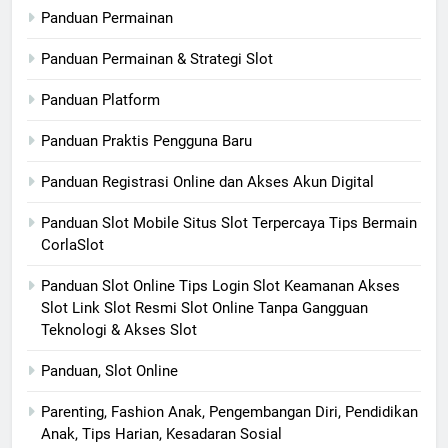
Panduan Permainan
Panduan Permainan & Strategi Slot
Panduan Platform
Panduan Praktis Pengguna Baru
Panduan Registrasi Online dan Akses Akun Digital
Panduan Slot Mobile Situs Slot Terpercaya Tips Bermain
CorlaSlot
Panduan Slot Online Tips Login Slot Keamanan Akses
Slot Link Slot Resmi Slot Online Tanpa Gangguan
Teknologi & Akses Slot
Panduan, Slot Online
Parenting, Fashion Anak, Pengembangan Diri, Pendidikan
Anak, Tips Harian, Kesadaran Sosial