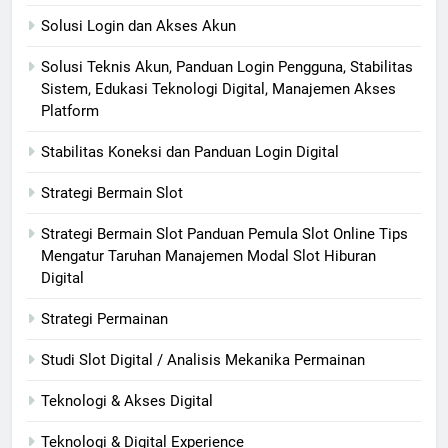
Solusi Login dan Akses Akun
Solusi Teknis Akun, Panduan Login Pengguna, Stabilitas
Sistem, Edukasi Teknologi Digital, Manajemen Akses
Platform
Stabilitas Koneksi dan Panduan Login Digital
Strategi Bermain Slot
Strategi Bermain Slot Panduan Pemula Slot Online Tips
Mengatur Taruhan Manajemen Modal Slot Hiburan
Digital
Strategi Permainan
Studi Slot Digital / Analisis Mekanika Permainan
Teknologi & Akses Digital
Teknologi & Digital Experience