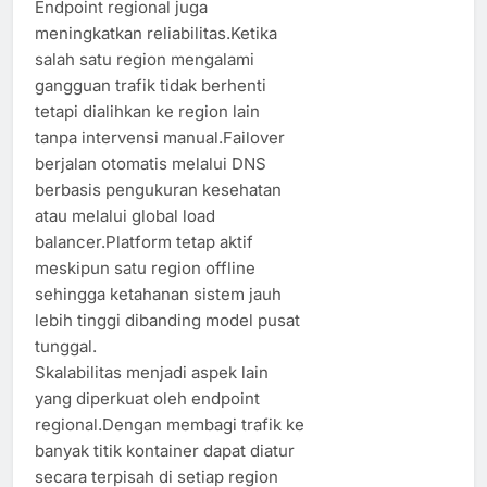
Endpoint regional juga
meningkatkan reliabilitas.Ketika
salah satu region mengalami
gangguan trafik tidak berhenti
tetapi dialihkan ke region lain
tanpa intervensi manual.Failover
berjalan otomatis melalui DNS
berbasis pengukuran kesehatan
atau melalui global load
balancer.Platform tetap aktif
meskipun satu region offline
sehingga ketahanan sistem jauh
lebih tinggi dibanding model pusat
tunggal.
Skalabilitas menjadi aspek lain
yang diperkuat oleh endpoint
regional.Dengan membagi trafik ke
banyak titik kontainer dapat diatur
secara terpisah di setiap region