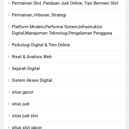
Permainan Slot, Panduan Judi Online, Tips Bermain Slot
Permainan, Hiburan, Strategi
Platform Modern,Performa Sistem,Infrastruktur
Digital,Manajemen Teknologi,Pengalaman Pengguna
Psikologi Digital & Tren Online
Riset & Analisis Web
Sejarah Digital
Sistem Akses Digital
situs gacor
situs judi
situs judi slot
situs slot gacor