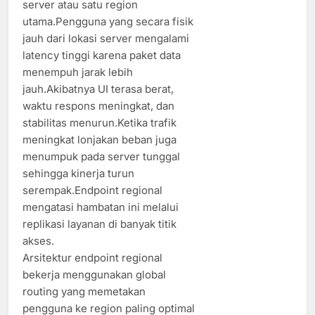
server atau satu region
utama.Pengguna yang secara fisik
jauh dari lokasi server mengalami
latency tinggi karena paket data
menempuh jarak lebih
jauh.Akibatnya UI terasa berat,
waktu respons meningkat, dan
stabilitas menurun.Ketika trafik
meningkat lonjakan beban juga
menumpuk pada server tunggal
sehingga kinerja turun
serempak.Endpoint regional
mengatasi hambatan ini melalui
replikasi layanan di banyak titik
akses.
Arsitektur endpoint regional
bekerja menggunakan global
routing yang memetakan
pengguna ke region paling optimal