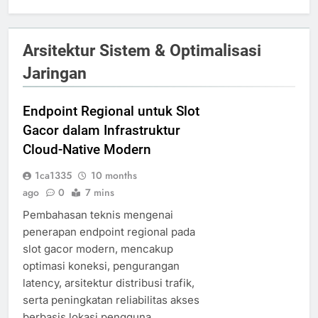
Arsitektur Sistem & Optimalisasi
Jaringan
Endpoint Regional untuk Slot
Gacor dalam Infrastruktur
Cloud-Native Modern
1ca1335
10 months
ago
0
7 mins
Pembahasan teknis mengenai
penerapan endpoint regional pada
slot gacor modern, mencakup
optimasi koneksi, pengurangan
latency, arsitektur distribusi trafik,
serta peningkatan reliabilitas akses
berbasis lokasi pengguna.