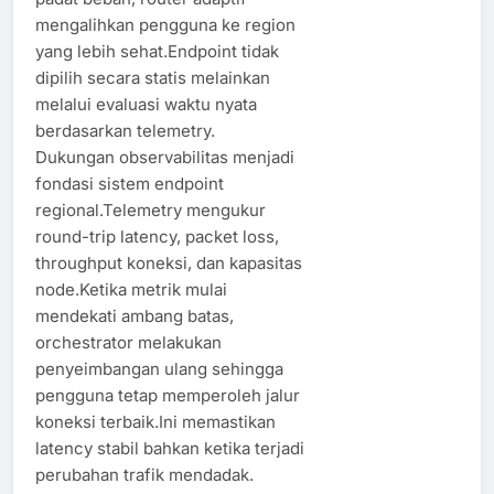
mengalihkan pengguna ke region
yang lebih sehat.Endpoint tidak
dipilih secara statis melainkan
melalui evaluasi waktu nyata
berdasarkan telemetry.
Dukungan observabilitas menjadi
fondasi sistem endpoint
regional.Telemetry mengukur
round-trip latency, packet loss,
throughput koneksi, dan kapasitas
node.Ketika metrik mulai
mendekati ambang batas,
orchestrator melakukan
penyeimbangan ulang sehingga
pengguna tetap memperoleh jalur
koneksi terbaik.Ini memastikan
latency stabil bahkan ketika terjadi
perubahan trafik mendadak.