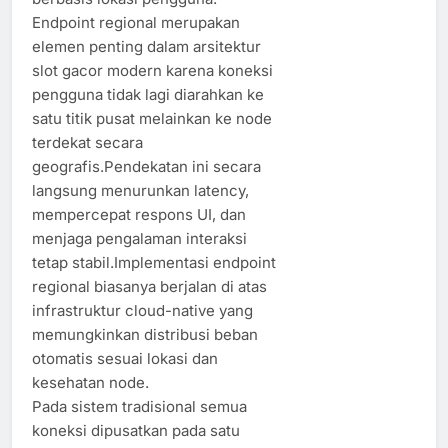
Endpoint regional merupakan
elemen penting dalam arsitektur
slot gacor modern karena koneksi
pengguna tidak lagi diarahkan ke
satu titik pusat melainkan ke node
terdekat secara
geografis.Pendekatan ini secara
langsung menurunkan latency,
mempercepat respons UI, dan
menjaga pengalaman interaksi
tetap stabil.Implementasi endpoint
regional biasanya berjalan di atas
infrastruktur cloud-native yang
memungkinkan distribusi beban
otomatis sesuai lokasi dan
kesehatan node.
Pada sistem tradisional semua
koneksi dipusatkan pada satu