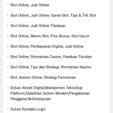
Slot Online, Judi Online
Slot Online, Judi Online, Game Slot, Tips & Trik Slot
Slot Online, Judi Online, Panduan
Slot Online, Mesin Slot, Fitur Bonus, Slot Gacor
Slot Online, Pembayaran Digital, Judi Online
Slot Online, Permainan Casino, Panduan Taruhan
Slot Online, Tips dan Strategi, Permainan Kasino
Slot, Kasino Online, Strategi Permainan
Solusi Akses Digital,Manajemen Teknologi
Platform,Stabilitas Sistem Modern,Pengalaman
Pengguna Berkelanjutan
Solusi Kendala Login