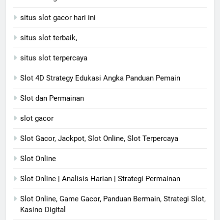
situs slot gacor hari ini
situs slot terbaik,
situs slot terpercaya
Slot 4D Strategy Edukasi Angka Panduan Pemain
Slot dan Permainan
slot gacor
Slot Gacor, Jackpot, Slot Online, Slot Terpercaya
Slot Online
Slot Online | Analisis Harian | Strategi Permainan
Slot Online, Game Gacor, Panduan Bermain, Strategi Slot,
Kasino Digital