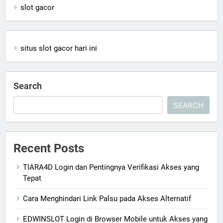
slot gacor
situs slot gacor hari ini
Search
SEARCH
Recent Posts
TIARA4D Login dan Pentingnya Verifikasi Akses yang
Tepat
Cara Menghindari Link Palsu pada Akses Alternatif
EDWINSLOT Login di Browser Mobile untuk Akses yang