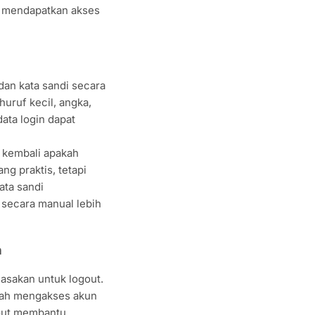
 mendapatkan akses
dan kata sandi secara
huruf kecil, angka,
ata login dapat
a kembali apakah
ng praktis, tetapi
ata sandi
 secara manual lebih
n
asakan untuk logout.
rnah mengakses akun
gout membantu