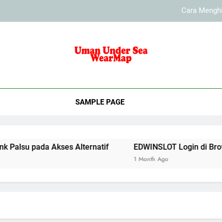
Cara Menghi
EDWINSLOT Login di Browser M
Cara Menjaga Keamanan Data Saat Login Edwinslot dengan 
er Sea Wear
TIARA4D Login dan P
lish Dengan Koleksi Pakaian Renang Dan Aksesori Pantai Dari 
Cara Menghi
SAMPLE PAGE
EDWINSLOT Login di Browser M
Cara Menjaga Keamanan Data Saat Login Edwinslot dengan 
a Akses Alternatif
EDWINSLOT Login di Browser Mobile 
1 Month Ago