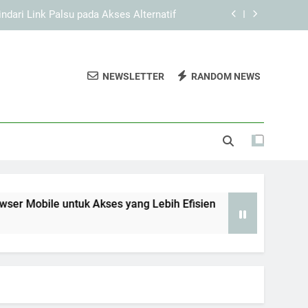
ndari Link Palsu pada Akses Alternatif
obile untuk Akses yang Lebih Efisien
Langkah yang Lebih Aman dan Terarah
NEWSLETTER
RANDOM NEWS
entingnya Verifikasi Akses yang Tepat
Undersea Wear. Produk Berkualitas Untuk Liburan Anda.
ndari Link Palsu pada Akses Alternatif
obile untuk Akses yang Lebih Efisien
Langkah yang Lebih Aman dan Terarah
untuk Akses yang Lebih Efisien
Cara Menjaga Keamanan
2 Months Ago