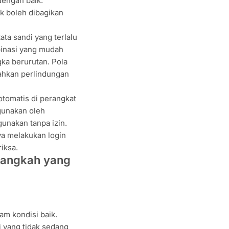
dengan baik.
ak boleh dibagikan
ta sandi yang terlalu
inasi yang mudah
ngka berurutan. Pola
mahkan perlindungan
otomatis di perangkat
igunakan oleh
igunakan tanpa izin.
a melakukan login
iksa.
Langkah yang
am kondisi baik.
i yang tidak sedang