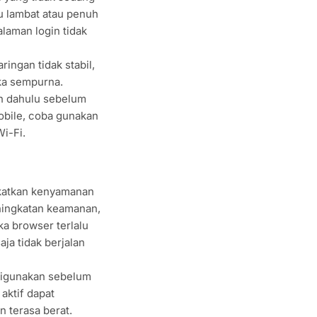
u lambat atau penuh
alaman login tidak
ringan tidak stabil,
uka sempurna.
ih dahulu sebelum
bile, coba gunakan
Wi-Fi.
katkan kenyamanan
ingkatan keamanan,
ka browser terlalu
aja tidak berjalan
 digunakan sebelum
aktif dapat
 terasa berat.