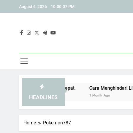
Skip
August 6, 2026
10:00:08 PM
to
content
Und
Tampil Sty
ikasi Akses yang Tepat
Cara Menghindari Link Palsu pad
1 Month Ago
HEADLINES
Home
Pokemon787