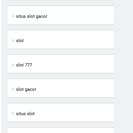
situs slot gacor
slot
slot 777
slot gacor
situs slot