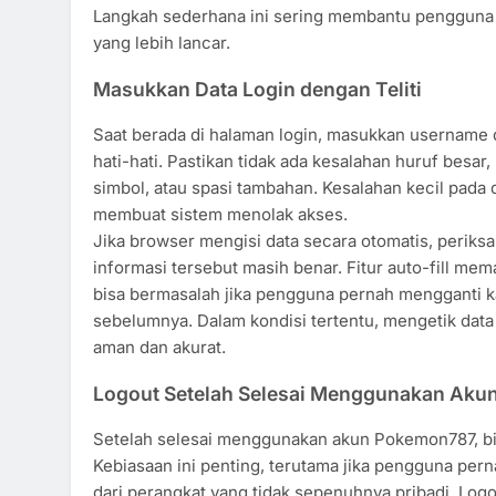
Langkah sederhana ini sering membantu pengguna
yang lebih lancar.
Masukkan Data Login dengan Teliti
Saat berada di halaman login, masukkan username 
hati-hati. Pastikan tidak ada kesalahan huruf besar, 
simbol, atau spasi tambahan. Kesalahan kecil pada d
membuat sistem menolak akses.
Jika browser mengisi data secara otomatis, periks
informasi tersebut masih benar. Fitur auto-fill mema
bisa bermasalah jika pengguna pernah mengganti k
sebelumnya. Dalam kondisi tertentu, mengetik data
aman dan akurat.
Logout Setelah Selesai Menggunakan Aku
Setelah selesai menggunakan akun Pokemon787, bi
Kebiasaan ini penting, terutama jika pengguna pe
dari perangkat yang tidak sepenuhnya pribadi. Lo