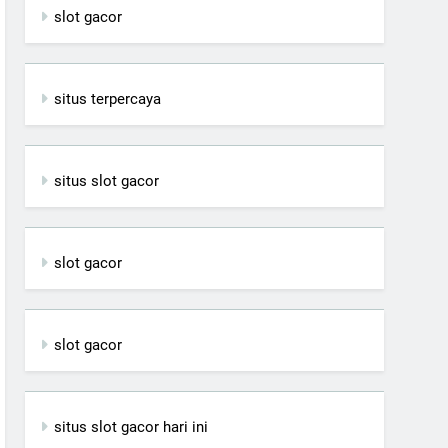
slot gacor
situs terpercaya
situs slot gacor
slot gacor
slot gacor
situs slot gacor hari ini