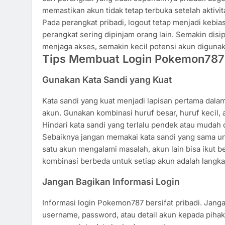
memastikan akun tidak tetap terbuka setelah aktivit
Pada perangkat pribadi, logout tetap menjadi kebias
perangkat sering dipinjam orang lain. Semakin disi
menjaga akses, semakin kecil potensi akun digunaka
Tips Membuat Login Pokemon787
Gunakan Kata Sandi yang Kuat
Kata sandi yang kuat menjadi lapisan pertama dal
akun. Gunakan kombinasi huruf besar, huruf kecil, 
Hindari kata sandi yang terlalu pendek atau mudah 
Sebaiknya jangan memakai kata sandi yang sama un
satu akun mengalami masalah, akun lain bisa ikut 
kombinasi berbeda untuk setiap akun adalah langka
Jangan Bagikan Informasi Login
Informasi login Pokemon787 bersifat pribadi. Jan
username, password, atau detail akun kepada pihak 