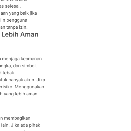
as selesai.
aan yang baik jika
plin pengguna
n tanpa izin.
 Lebih Aman
am menjaga keamanan
angka, dan simbol.
ditebak.
tuk banyak akun. Jika
berisiko. Menggunakan
h yang lebih aman.
gan membagikan
lain. Jika ada pihak