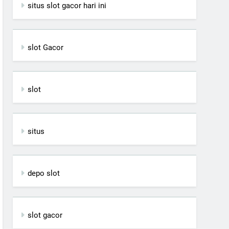
situs slot gacor hari ini
slot Gacor
slot
situs
depo slot
slot gacor