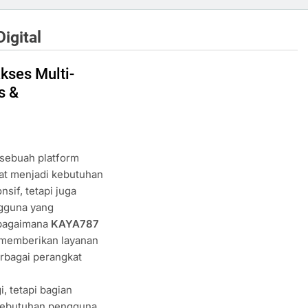
igital
kses Multi-
s &
 sebuah platform
kat menjadi kebutuhan
sif, tetapi juga
ngguna yang
 bagaimana
KAYA787
 memberikan layanan
rbagai perangkat
, tetapi bagian
 kebutuhan pengguna