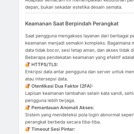
depan, bukan sekadar estetika desain semata.
Keamanan Saat Berpindah Perangkat
Saat pengguna mengakses layanan dari berbagai pe
keamanan menjadi semakin kompleks. Bagaimana 
data tidak bocor, sesi tetap aman, dan akses tidak 
Beberapa pendekatan keamanan yang efektif adala
HTTPS/TLS:
Enkripsi data antar pengguna dan server untuk men
atau intersepsi data.
Otentikasi Dua Faktor (2FA):
Lapisan keamanan tambahan selain kata sandi, sehi
pengguna lebih terjaga.
Pemantauan Anomali Akses:
Sistem yang mendeteksi pola login abnormal seperti
perangkat berbeda secara tiba-tiba.
Timeout Sesi Pintar: