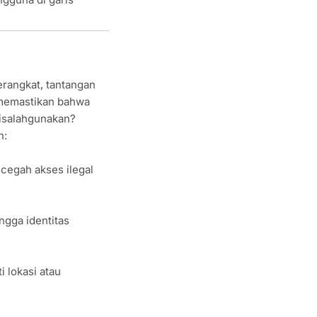
rangkat, tantangan
memastikan bahwa
disalahgunakan?
h:
cegah akses ilegal
ngga identitas
 lokasi atau