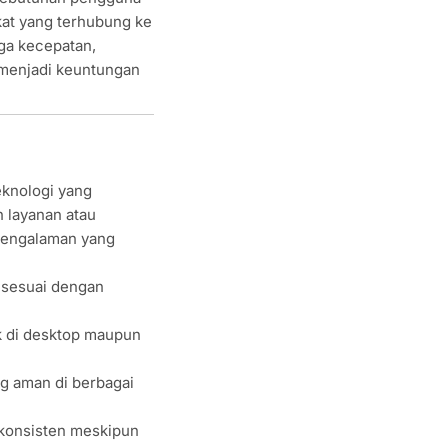
kat yang terhubung ke
ga kecepatan,
 menjadi keuntungan
eknologi yang
layanan atau
 pengalaman yang
 sesuai dengan
k di desktop maupun
g aman di berbagai
 konsisten meskipun