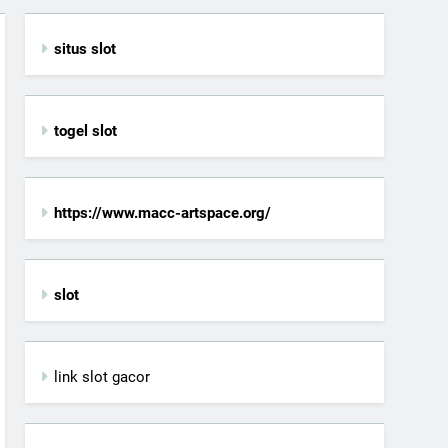
situs slot
togel slot
https://www.macc-artspace.org/
slot
link slot gacor