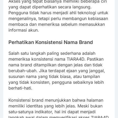
Akses yang tepat biasanya memiliki beberapa ciri
yang dapat diperhatikan secara langsung.
Pengguna tidak harus menjadi ahli teknologi untuk
mengenalinya, tetapi perlu membangun kebiasaan
membaca dan memeriksa sebelum memasukkan
informasi akun.
Perhatikan Konsistensi Nama Brand
Salah satu langkah paling sederhana adalah
memeriksa konsistensi nama TIARA4D. Pastikan
nama brand ditampilkan dengan jelas dan tidak
berubah-ubah. Jika terdapat ejaan yang janggal,
susunan nama yang tidak biasa, atau tampilan
yang tidak konsisten, pengguna sebaiknya lebih
berhati-hati.
Konsistensi brand menunjukkan bahwa halaman
memiliki identitas yang lebih jelas. Meski bukan
satu-satunya indikator, hal ini dapat menjadi
langkah awal dalam memverifikasi akses TIARA4D