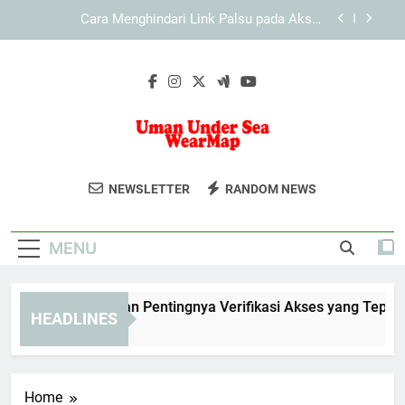
Skip
EDWINSLOT Login di Browser Mobile untuk
to
Akses yang Lebih Efisien
content
Cara Menjaga Keamanan Data Saat Login
Edwinslot dengan Langkah yang Lebih Aman dan
Terarah
TIARA4D Login dan Pentingnya Verifikasi Akses
yang Tepat
Cara Menghindari Link Palsu pada Akses
Alternatif
Under Sea Wear
Tampil Stylish Dengan Koleksi Pakaian
EDWINSLOT Login di Browser Mobile untuk
NEWSLETTER
RANDOM NEWS
Akses yang Lebih Efisien
Renang Dan Aksesori Pantai Dari
Cara Menjaga Keamanan Data Saat Login
Undersea Wear. Produk Berkualitas
Edwinslot dengan Langkah yang Lebih Aman dan
MENU
Terarah
Untuk Liburan Anda.
ARA4D Login dan Pentingnya Verifikasi Akses yang Tepat
HEADLINES
Weeks Ago
Home