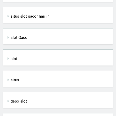
situs slot gacor hari ini
slot Gacor
slot
situs
depo slot