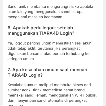
Sandi unik membantu mengurangi risiko apabila
akun lain yang menggunakan sandi serupa
mengalami masalah keamanan.
6. Apakah perlu logout setelah
menggunakan TIARA4D Login?
Ya, logout penting untuk memastikan sesi akun
tidak tetap aktif, terutama jika perangkat
digunakan bersama atau pernah terhubung ke
jaringan umum.
7. Apa kesalahan umum saat mencari
TIARA4D Login?
Kesalahan umum meliputi membuka akses dari
sumber acak, tidak memeriksa nama brand,
memakai sandi lemah, menggunakan Wi-Fi publik,
dan menyimpan sandi otomatis di perangkat
bersama.