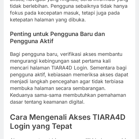
tidak berlebihan. Pengguna sebaiknya tidak hanya
fokus pada kecepatan masuk, tetapi juga pada
ketepatan halaman yang dibuka.
Penting untuk Pengguna Baru dan
Pengguna Aktif
Bagi pengguna baru, verifikasi akses membantu
mengurangi kebingungan saat pertama kali
mencari halaman TIARA4D Login. Sementara bagi
pengguna aktif, kebiasaan memeriksa akses dapat
menjadi langkah pencegahan agar tidak terbiasa
membuka halaman secara sembarangan.
Keduanya sama-sama membutuhkan pemahaman
dasar tentang keamanan digital.
Cara Mengenali Akses TIARA4D
Login yang Tepat