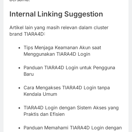
Internal Linking Suggestion
Artikel lain yang masih relevan dalam cluster
brand TIARA4D:
Tips Menjaga Keamanan Akun saat
Menggunakan TIARA4D Login
Panduan TIARA4D Login untuk Pengguna
Baru
Cara Mengakses TIARA4D Login tanpa
Kendala Umum
TIARA4D Login dengan Sistem Akses yang
Praktis dan Efisien
Panduan Memahami TIARA4D Login dengan