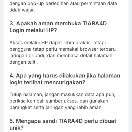
dengan pop-up berlebihan atau permintaan data
tidak wajar.
3. Apakah aman membuka TIARA4D
Login melalui HP?
Akses melalui HP dapat lebih praktis, tetapi
pengguna tetap perlu memakai browser terbaru,
jaringan pribadi, dan membaca detail halaman
dengan teliti.
4. Apa yang harus dilakukan jika halaman
login terlihat mencurigakan?
Tutup halaman, jangan masukkan data apa pun,
periksa kembali sumber akses, dan gunakan
perangkat serta jaringan yang lebih aman.
5. Mengapa sandi TIARA4D perlu dibuat
unik?