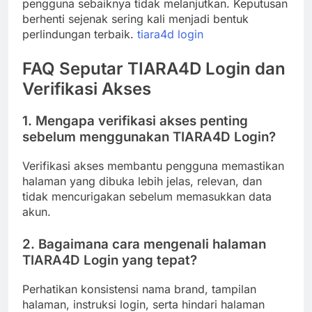
pengguna sebaiknya tidak melanjutkan. Keputusan
berhenti sejenak sering kali menjadi bentuk
perlindungan terbaik.
tiara4d login
FAQ Seputar TIARA4D Login dan
Verifikasi Akses
1. Mengapa verifikasi akses penting
sebelum menggunakan TIARA4D Login?
Verifikasi akses membantu pengguna memastikan
halaman yang dibuka lebih jelas, relevan, dan
tidak mencurigakan sebelum memasukkan data
akun.
2. Bagaimana cara mengenali halaman
TIARA4D Login yang tepat?
Perhatikan konsistensi nama brand, tampilan
halaman, instruksi login, serta hindari halaman