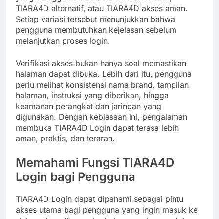
TIARA4D alternatif, atau TIARA4D akses aman.
Setiap variasi tersebut menunjukkan bahwa
pengguna membutuhkan kejelasan sebelum
melanjutkan proses login.
Verifikasi akses bukan hanya soal memastikan
halaman dapat dibuka. Lebih dari itu, pengguna
perlu melihat konsistensi nama brand, tampilan
halaman, instruksi yang diberikan, hingga
keamanan perangkat dan jaringan yang
digunakan. Dengan kebiasaan ini, pengalaman
membuka TIARA4D Login dapat terasa lebih
aman, praktis, dan terarah.
Memahami Fungsi TIARA4D
Login bagi Pengguna
TIARA4D Login dapat dipahami sebagai pintu
akses utama bagi pengguna yang ingin masuk ke