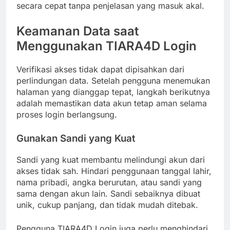
secara cepat tanpa penjelasan yang masuk akal.
Keamanan Data saat
Menggunakan TIARA4D Login
Verifikasi akses tidak dapat dipisahkan dari
perlindungan data. Setelah pengguna menemukan
halaman yang dianggap tepat, langkah berikutnya
adalah memastikan data akun tetap aman selama
proses login berlangsung.
Gunakan Sandi yang Kuat
Sandi yang kuat membantu melindungi akun dari
akses tidak sah. Hindari penggunaan tanggal lahir,
nama pribadi, angka berurutan, atau sandi yang
sama dengan akun lain. Sandi sebaiknya dibuat
unik, cukup panjang, dan tidak mudah ditebak.
Pengguna TIARA4D Login juga perlu menghindari