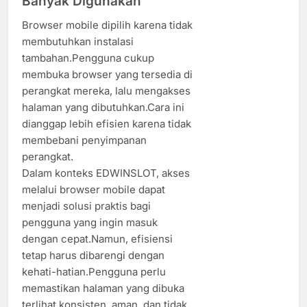
Banyak Digunakan
Browser mobile dipilih karena tidak
membutuhkan instalasi
tambahan.Pengguna cukup
membuka browser yang tersedia di
perangkat mereka, lalu mengakses
halaman yang dibutuhkan.Cara ini
dianggap lebih efisien karena tidak
membebani penyimpanan
perangkat.
Dalam konteks EDWINSLOT, akses
melalui browser mobile dapat
menjadi solusi praktis bagi
pengguna yang ingin masuk
dengan cepat.Namun, efisiensi
tetap harus dibarengi dengan
kehati-hatian.Pengguna perlu
memastikan halaman yang dibuka
terlihat konsisten, aman, dan tidak