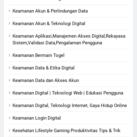
Keamanan Akun & Perlindungan Data
Keamanan Akun & Teknologi Digital
Keamanan Aplikasi,Manajemen Akses Digital,Rekayasa
Sistem,Validasi Data,Pengalaman Pengguna
Keamanan Bermain Togel
Keamanan Data & Etika Digital
Keamanan Data dan Akses Akun
Keamanan Digital | Teknologi Web | Edukasi Pengguna
Keamanan Digital, Teknologi Internet, Gaya Hidup Online
Keamanan Login Digital
Kesehatan Lifestyle Gaming Produktivitas Tips & Trik