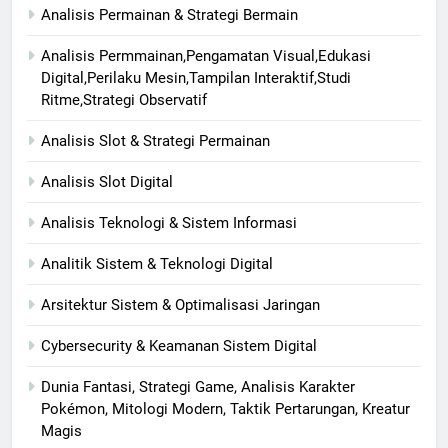
Analisis Permainan & Strategi Bermain
Analisis Permmainan,Pengamatan Visual,Edukasi
Digital,Perilaku Mesin,Tampilan Interaktif,Studi
Ritme,Strategi Observatif
Analisis Slot & Strategi Permainan
Analisis Slot Digital
Analisis Teknologi & Sistem Informasi
Analitik Sistem & Teknologi Digital
Arsitektur Sistem & Optimalisasi Jaringan
Cybersecurity & Keamanan Sistem Digital
Dunia Fantasi, Strategi Game, Analisis Karakter
Pokémon, Mitologi Modern, Taktik Pertarungan, Kreatur
Magis