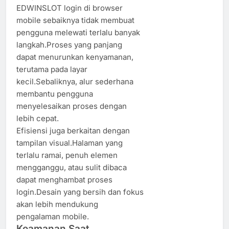
EDWINSLOT login di browser
mobile sebaiknya tidak membuat
pengguna melewati terlalu banyak
langkah.Proses yang panjang
dapat menurunkan kenyamanan,
terutama pada layar
kecil.Sebaliknya, alur sederhana
membantu pengguna
menyelesaikan proses dengan
lebih cepat.
Efisiensi juga berkaitan dengan
tampilan visual.Halaman yang
terlalu ramai, penuh elemen
mengganggu, atau sulit dibaca
dapat menghambat proses
login.Desain yang bersih dan fokus
akan lebih mendukung
pengalaman mobile.
Keamanan Saat