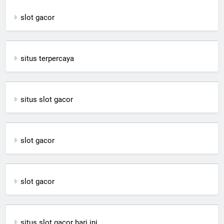
slot gacor
situs terpercaya
situs slot gacor
slot gacor
slot gacor
situs slot gacor hari ini