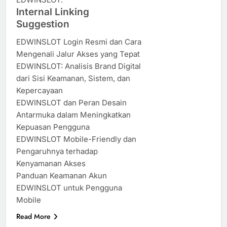
Internal Linking
Suggestion
EDWINSLOT Login Resmi dan Cara
Mengenali Jalur Akses yang Tepat
EDWINSLOT: Analisis Brand Digital
dari Sisi Keamanan, Sistem, dan
Kepercayaan
EDWINSLOT dan Peran Desain
Antarmuka dalam Meningkatkan
Kepuasan Pengguna
EDWINSLOT Mobile-Friendly dan
Pengaruhnya terhadap
Kenyamanan Akses
Panduan Keamanan Akun
EDWINSLOT untuk Pengguna
Mobile
Read More