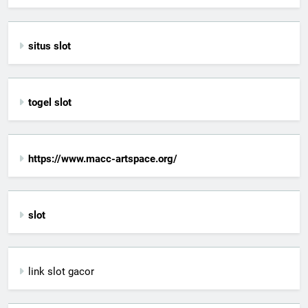
situs slot
togel slot
https://www.macc-artspace.org/
slot
link slot gacor