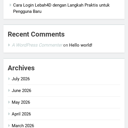
Cara Login Lebah4D dengan Langkah Praktis untuk
Pengguna Baru
Recent Comments
A WordPress Commenter
on
Hello world!
Archives
July 2026
June 2026
May 2026
April 2026
March 2026