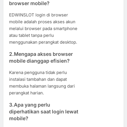
browser mobile?
EDWINSLOT login di browser
mobile adalah proses akses akun
melalui browser pada smartphone
atau tablet tanpa perlu
menggunakan perangkat desktop.
2.Mengapa akses browser
mobile dianggap efisien?
Karena pengguna tidak perlu
instalasi tambahan dan dapat
membuka halaman langsung dari
perangkat harian.
3.Apa yang perlu
diperhatikan saat login lewat
mobile?