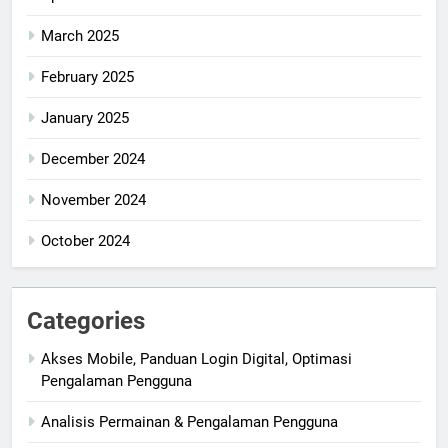
March 2025
February 2025
January 2025
December 2024
November 2024
October 2024
Categories
Akses Mobile, Panduan Login Digital, Optimasi
Pengalaman Pengguna
Analisis Permainan & Pengalaman Pengguna