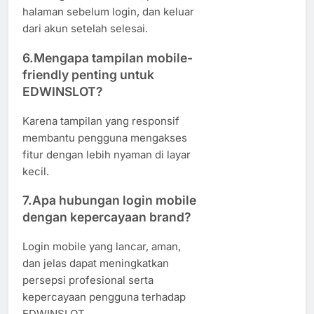
halaman sebelum login, dan keluar
dari akun setelah selesai.
6.Mengapa tampilan mobile-
friendly penting untuk
EDWINSLOT?
Karena tampilan yang responsif
membantu pengguna mengakses
fitur dengan lebih nyaman di layar
kecil.
7.Apa hubungan login mobile
dengan kepercayaan brand?
Login mobile yang lancar, aman,
dan jelas dapat meningkatkan
persepsi profesional serta
kepercayaan pengguna terhadap
EDWINSLOT.