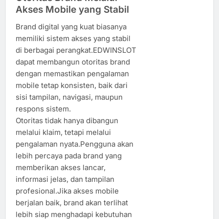
Akses Mobile yang Stabil
Brand digital yang kuat biasanya
memiliki sistem akses yang stabil
di berbagai perangkat.EDWINSLOT
dapat membangun otoritas brand
dengan memastikan pengalaman
mobile tetap konsisten, baik dari
sisi tampilan, navigasi, maupun
respons sistem.
Otoritas tidak hanya dibangun
melalui klaim, tetapi melalui
pengalaman nyata.Pengguna akan
lebih percaya pada brand yang
memberikan akses lancar,
informasi jelas, dan tampilan
profesional.Jika akses mobile
berjalan baik, brand akan terlihat
lebih siap menghadapi kebutuhan