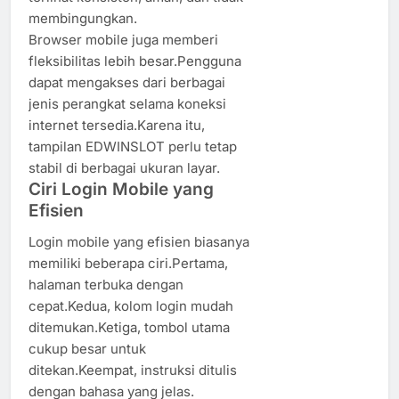
membingungkan.
Browser mobile juga memberi
fleksibilitas lebih besar.Pengguna
dapat mengakses dari berbagai
jenis perangkat selama koneksi
internet tersedia.Karena itu,
tampilan EDWINSLOT perlu tetap
stabil di berbagai ukuran layar.
Ciri Login Mobile yang
Efisien
Login mobile yang efisien biasanya
memiliki beberapa ciri.Pertama,
halaman terbuka dengan
cepat.Kedua, kolom login mudah
ditemukan.Ketiga, tombol utama
cukup besar untuk
ditekan.Keempat, instruksi ditulis
dengan bahasa yang jelas.