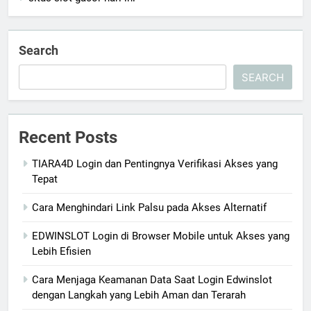
Search
SEARCH
Recent Posts
TIARA4D Login dan Pentingnya Verifikasi Akses yang
Tepat
Cara Menghindari Link Palsu pada Akses Alternatif
EDWINSLOT Login di Browser Mobile untuk Akses yang
Lebih Efisien
Cara Menjaga Keamanan Data Saat Login Edwinslot
dengan Langkah yang Lebih Aman dan Terarah