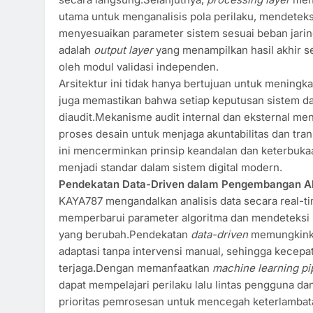
utama untuk menganalisis pola perilaku, mendeteks
menyesuaikan parameter sistem sesuai beban jarin
adalah
output layer
yang menampilkan hasil akhir set
oleh modul validasi independen.
Arsitektur ini tidak hanya bertujuan untuk meningka
juga memastikan bahwa setiap keputusan sistem d
diaudit.Mekanisme audit internal dan eksternal men
proses desain untuk menjaga akuntabilitas dan tra
ini mencerminkan prinsip keandalan dan keterbuka
menjadi standar dalam sistem digital modern.
Pendekatan Data-Driven dalam Pengembangan A
KAYA787 mengandalkan analisis data secara real-t
memperbarui parameter algoritma dan mendeteksi
yang berubah.Pendekatan
data-driven
memungkinka
adaptasi tanpa intervensi manual, sehingga kecepat
terjaga.Dengan memanfaatkan
machine learning pi
dapat mempelajari perilaku lalu lintas pengguna d
prioritas pemrosesan untuk mencegah keterlambat