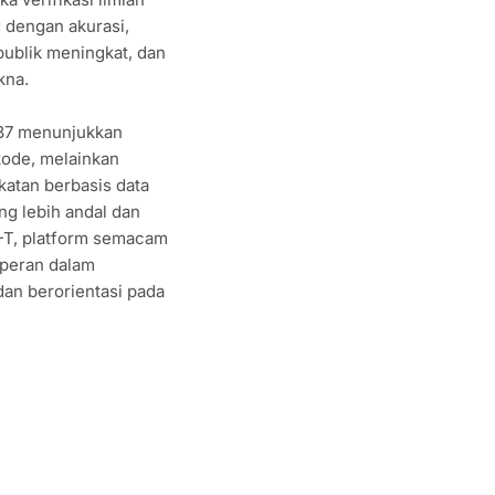
g dengan akurasi,
publik meningkat, dan
kna.
787 menunjukkan
kode, melainkan
ekatan berbasis data
ng lebih andal dan
-T, platform semacam
erperan dalam
dan berorientasi pada