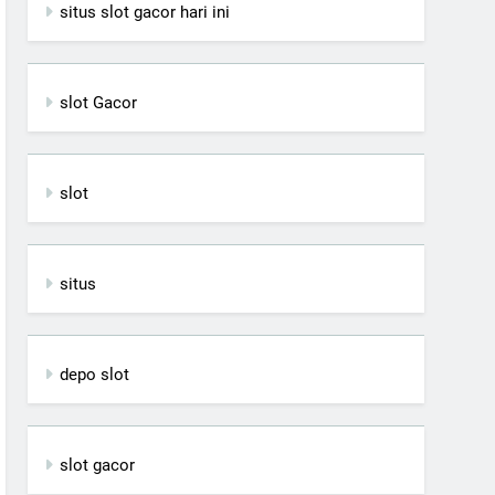
situs slot gacor hari ini
slot Gacor
slot
situs
depo slot
slot gacor