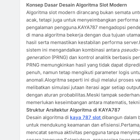
Konsep Dasar Desain Algoritma Slot Modern
Algoritma slot modern dirancang bukan semata unt
acak, tetapi juga untuk menyeimbangkan performa 
pengalaman pengguna.KAYA787 mengadopsi pendek
di mana algoritma bekerja dengan dua tujuan utama
hasil serta memastikan kestabilan performa server.
sistem ini mengandalkan kombinasi antara
pseudo-
generation
(PRNG) dan kontrol analitik berbasis pe
PRNG memungkinkan hasil yang tidak dapat dipredi
penuh, namun tetap mengikuti parameter logis un
anomali.Alogritma seperti ini diuji melalui proses va
melibatkan simulasi jutaan iterasi agar setiap outpu
dengan aturan probabilitas.Meski tampak sederhana
memerlukan keseimbangan antara matematis, teknis,
Struktur Arsitektur Algoritma di KAYA787
Desain algoritma di
kaya 787 slot
dibangun dalam 
untuk mendukung keamanan dan efisiensi.Pertama
mencatat semua aktivitas pengguna tanpa menyimpa
secara langsung.Selanjutnya,
processing layer
menj