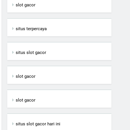
slot gacor
situs terpercaya
situs slot gacor
slot gacor
slot gacor
situs slot gacor hari ini