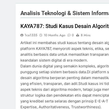
Analisis Teknologi & Sistem Inform
KAYA787: Studi Kasus Desain Algori
1ca1335
10 Months Ago
0
8 Mins
Artikel ini membahas studi kasus tentang desain al
platform KAYA787, menyoroti aspek teknis, etika, s
analitis berbasis data untuk memastikan transparans
keandalan sistem digital di era modern.
Dalam dunia digital yang semakin kompleks, algori
punggung setiap sistem berbasis data.Di platform 
desain algoritma berperan penting dalam memastika
yang efisien, transparan, dan adil.Studi kasus ini 
aspek teknis dari algoritma modern, tetapi juga me
struktur logika dan pendekatan etis dapat mencipta
yang kredibel serta selaras dengan prinsip E-E-A-T
Expertise, Authoritativeness, Trustworthiness).