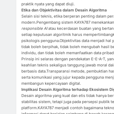
praktik nyata yang dapat diuji.
Etika dan Objektivitas dalam Desain Algoritma
Selain sisi teknis, etika berperan penting dalam p
modern.Pengembang sistem KAYA787 menekankan
responsible AI
atau kecerdasan buatan yang bertan
setiap keputusan algoritmik harus mempertimbang
psikologis pengguna.Objektivitas data menjadi hal 
tidak boleh berpihak, tidak boleh mengubah hasil b
individu, dan tidak boleh memanfaatkan data pribadi 
Prinsip ini selaras dengan pendekatan E-E-A-T, y
keahlian teknis sekaligus tanggung jawab moral da
berbasis data.Transparansi metode, pembuktian hasi
serta komunikasi yang jujur kepada pengguna menj
membangun kepercayaan digital.
Implikasi Desain Algoritma terhadap Ekosistem Dig
Desain algoritma yang kuat dan etis tidak hanya b
stabilitas sistem, tetapi juga pada persepsi publik t
platform.KAYA787 menjadi contoh bagaimana teknolo
informasi dapat berjalan seimbang di bawah kerangk