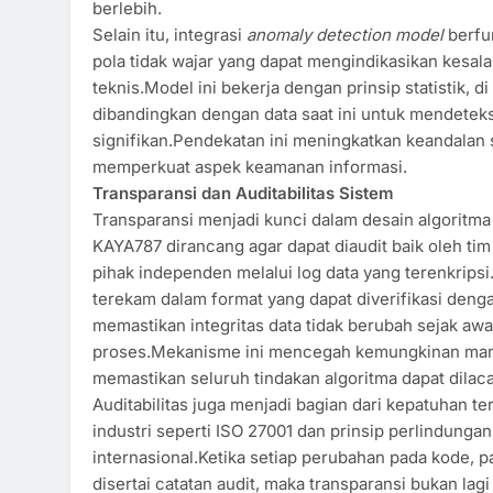
berlebih.
Selain itu, integrasi
anomaly detection model
berfu
pola tidak wajar yang dapat mengindikasikan kesal
teknis.Model ini bekerja dengan prinsip statistik, di
dibandingkan dengan data saat ini untuk mendete
signifikan.Pendekatan ini meningkatkan keandalan 
memperkuat aspek keamanan informasi.
Transparansi dan Auditabilitas Sistem
Transparansi menjadi kunci dalam desain algoritma
KAYA787 dirancang agar dapat diaudit baik oleh ti
pihak independen melalui log data yang terenkripsi.S
terekam dalam format yang dapat diverifikasi deng
memastikan integritas data tidak berubah sejak awa
proses.Mekanisme ini mencegah kemungkinan man
memastikan seluruh tindakan algoritma dapat dilaca
Auditabilitas juga menjadi bagian dari kepatuhan t
industri seperti ISO 27001 dan prinsip perlindungan
internasional.Ketika setiap perubahan pada kode, p
disertai catatan audit, maka transparansi bukan lagi