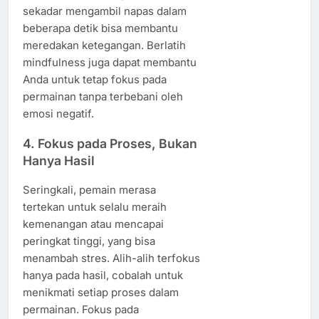
sekadar mengambil napas dalam
beberapa detik bisa membantu
meredakan ketegangan. Berlatih
mindfulness juga dapat membantu
Anda untuk tetap fokus pada
permainan tanpa terbebani oleh
emosi negatif.
4.
Fokus pada Proses, Bukan
Hanya Hasil
Seringkali, pemain merasa
tertekan untuk selalu meraih
kemenangan atau mencapai
peringkat tinggi, yang bisa
menambah stres. Alih-alih terfokus
hanya pada hasil, cobalah untuk
menikmati setiap proses dalam
permainan. Fokus pada