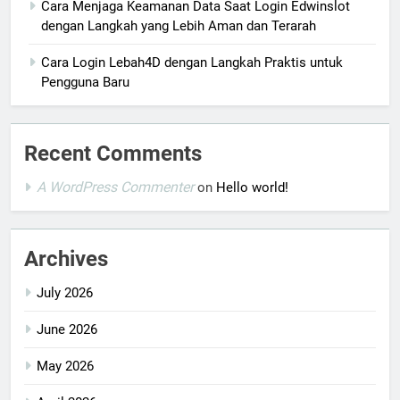
Cara Menjaga Keamanan Data Saat Login Edwinslot
dengan Langkah yang Lebih Aman dan Terarah
Cara Login Lebah4D dengan Langkah Praktis untuk
Pengguna Baru
Recent Comments
A WordPress Commenter
on
Hello world!
Archives
July 2026
June 2026
May 2026