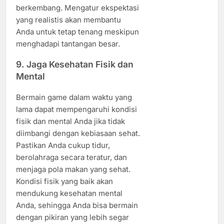
berkembang. Mengatur ekspektasi
yang realistis akan membantu
Anda untuk tetap tenang meskipun
menghadapi tantangan besar.
9.
Jaga Kesehatan Fisik dan
Mental
Bermain game dalam waktu yang
lama dapat mempengaruhi kondisi
fisik dan mental Anda jika tidak
diimbangi dengan kebiasaan sehat.
Pastikan Anda cukup tidur,
berolahraga secara teratur, dan
menjaga pola makan yang sehat.
Kondisi fisik yang baik akan
mendukung kesehatan mental
Anda, sehingga Anda bisa bermain
dengan pikiran yang lebih segar