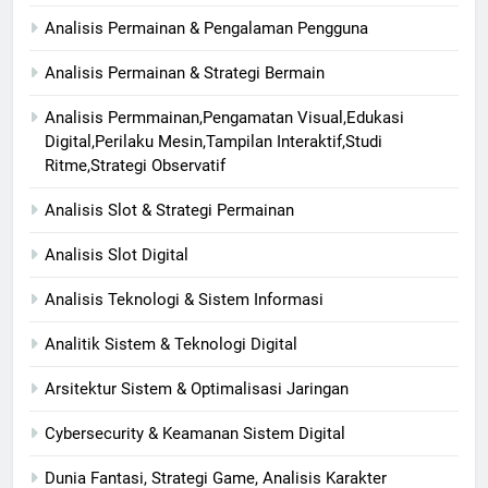
Analisis Permainan & Pengalaman Pengguna
Analisis Permainan & Strategi Bermain
Analisis Permmainan,Pengamatan Visual,Edukasi
Digital,Perilaku Mesin,Tampilan Interaktif,Studi
Ritme,Strategi Observatif
Analisis Slot & Strategi Permainan
Analisis Slot Digital
Analisis Teknologi & Sistem Informasi
Analitik Sistem & Teknologi Digital
Arsitektur Sistem & Optimalisasi Jaringan
Cybersecurity & Keamanan Sistem Digital
Dunia Fantasi, Strategi Game, Analisis Karakter