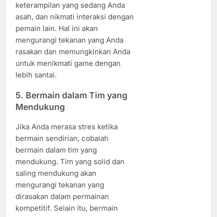
keterampilan yang sedang Anda
asah, dan nikmati interaksi dengan
pemain lain. Hal ini akan
mengurangi tekanan yang Anda
rasakan dan memungkinkan Anda
untuk menikmati game dengan
lebih santai.
5.
Bermain dalam Tim yang
Mendukung
Jika Anda merasa stres ketika
bermain sendirian, cobalah
bermain dalam tim yang
mendukung. Tim yang solid dan
saling mendukung akan
mengurangi tekanan yang
dirasakan dalam permainan
kompetitif. Selain itu, bermain