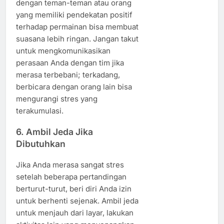
dengan teman-teman atau orang
yang memiliki pendekatan positif
terhadap permainan bisa membuat
suasana lebih ringan. Jangan takut
untuk mengkomunikasikan
perasaan Anda dengan tim jika
merasa terbebani; terkadang,
berbicara dengan orang lain bisa
mengurangi stres yang
terakumulasi.
6.
Ambil Jeda Jika
Dibutuhkan
Jika Anda merasa sangat stres
setelah beberapa pertandingan
berturut-turut, beri diri Anda izin
untuk berhenti sejenak. Ambil jeda
untuk menjauh dari layar, lakukan