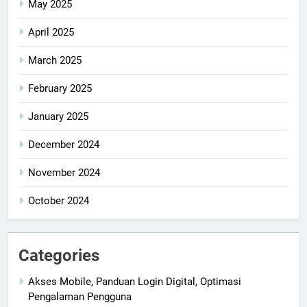
May 2025
April 2025
March 2025
February 2025
January 2025
December 2024
November 2024
October 2024
Categories
Akses Mobile, Panduan Login Digital, Optimasi
Pengalaman Pengguna