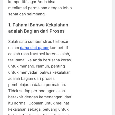
kompetitif, agar Anda bisa
menikmati permainan dengan lebih
sehat dan seimbang.
1.
Pahami Bahwa Kekalahan
adalah Bagian dari Proses
Salah satu sumber stres terbesar
dalam
dana slot gacor
kompetitif
adalah rasa frustrasi karena kalah,
terutama jika Anda berusaha keras
untuk menang. Namun, penting
untuk menyadari bahwa kekalahan
adalah bagian dari proses
pembelajaran dalam permainan.
Tidak setiap pertandingan akan
berakhir dengan kemenangan, dan
itu normal. Cobalah untuk melihat
kekalahan sebagai peluang untuk