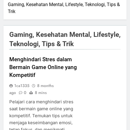
Gaming, Kesehatan Mental, Lifestyle, Teknologi, Tips &
Trik
Gaming, Kesehatan Mental, Lifestyle,
Teknologi, Tips & Trik
Menghindari Stres dalam
Bermain Game Online yang
Kompetitif
1ca1335
8 months
ago
0
8 mins
Pelajari cara menghindari stres
saat bermain game online yang
kompetitif. Temukan tips untuk
menjaga keseimbangan emosi,
tetap fokus, dan menikmati