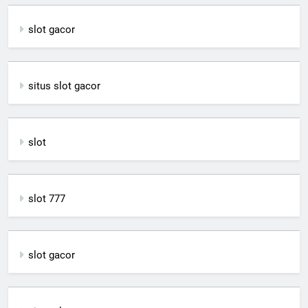
slot gacor
situs slot gacor
slot
slot 777
slot gacor