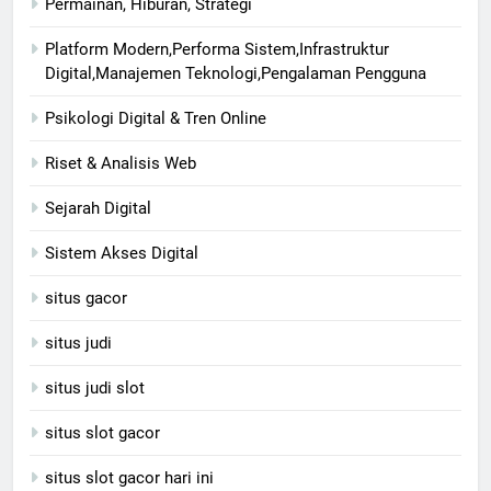
Permainan, Hiburan, Strategi
Platform Modern,Performa Sistem,Infrastruktur
Digital,Manajemen Teknologi,Pengalaman Pengguna
Psikologi Digital & Tren Online
Riset & Analisis Web
Sejarah Digital
Sistem Akses Digital
situs gacor
situs judi
situs judi slot
situs slot gacor
situs slot gacor hari ini