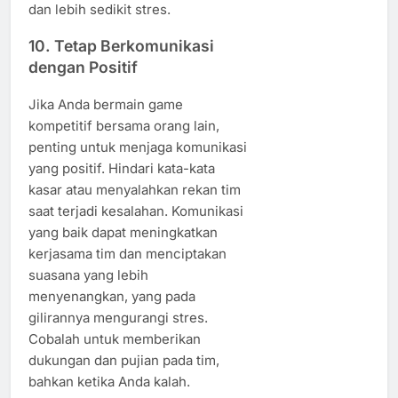
dan lebih sedikit stres.
10.
Tetap Berkomunikasi
dengan Positif
Jika Anda bermain game
kompetitif bersama orang lain,
penting untuk menjaga komunikasi
yang positif. Hindari kata-kata
kasar atau menyalahkan rekan tim
saat terjadi kesalahan. Komunikasi
yang baik dapat meningkatkan
kerjasama tim dan menciptakan
suasana yang lebih
menyenangkan, yang pada
gilirannya mengurangi stres.
Cobalah untuk memberikan
dukungan dan pujian pada tim,
bahkan ketika Anda kalah.