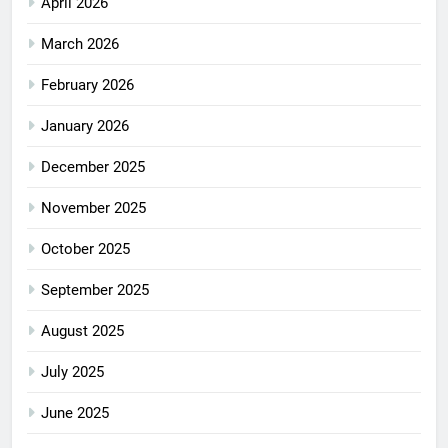
April 2026
March 2026
February 2026
January 2026
December 2025
November 2025
October 2025
September 2025
August 2025
July 2025
June 2025