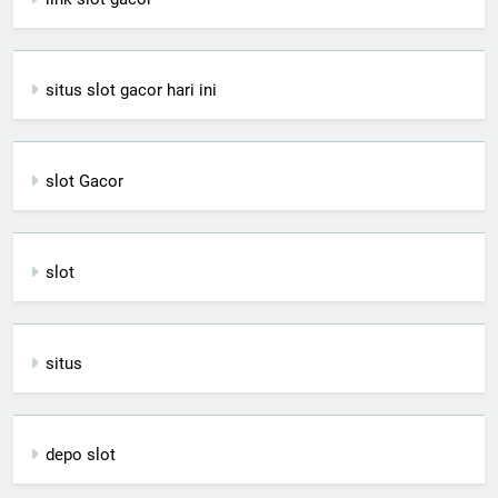
situs slot gacor hari ini
slot Gacor
slot
situs
depo slot