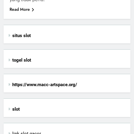
Read More
situs slot
togel slot
https://www.macc-artspace.org/
slot
link slot gacor