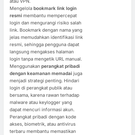
atau VPN.
Mengelola
bookmark link login
resmi
membantu mempercepat
login dan mengurangi risiko salah
link. Bookmark dengan nama yang
jelas memudahkan identifikasi link
resmi, sehingga pengguna dapat
langsung mengakses halaman
login tanpa mengetik URL manual.
Menggunakan
perangkat pribadi
dengan keamanan memadai
juga
menjadi strategi penting. Hindari
login di perangkat publik atau
bersama, karena rawan terhadap
malware atau keylogger yang
dapat mencuri informasi akun.
Perangkat pribadi dengan kode
akses, biometrik, atau antivirus
terbaru membantu memastikan