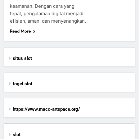
keamanan. Dengan cara yang
tepat, pengalaman digital menjadi
efisien, aman, dan menyenangkan.
Read More
situs slot
togel slot
https://www.macc-artspace.org/
slot