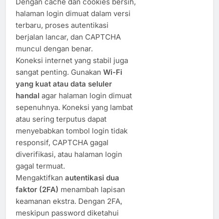
Dengan cache dan cookies bersih,
halaman login dimuat dalam versi
terbaru, proses autentikasi
berjalan lancar, dan CAPTCHA
muncul dengan benar.
Koneksi internet yang stabil juga
sangat penting. Gunakan
Wi-Fi
yang kuat atau data seluler
handal
agar halaman login dimuat
sepenuhnya. Koneksi yang lambat
atau sering terputus dapat
menyebabkan tombol login tidak
responsif, CAPTCHA gagal
diverifikasi, atau halaman login
gagal termuat.
Mengaktifkan
autentikasi dua
faktor (2FA)
menambah lapisan
keamanan ekstra. Dengan 2FA,
meskipun password diketahui