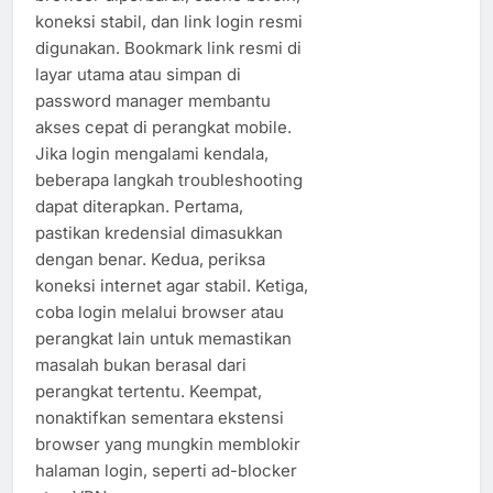
koneksi stabil, dan link login resmi
digunakan. Bookmark link resmi di
layar utama atau simpan di
password manager membantu
akses cepat di perangkat mobile.
Jika login mengalami kendala,
beberapa langkah troubleshooting
dapat diterapkan. Pertama,
pastikan kredensial dimasukkan
dengan benar. Kedua, periksa
koneksi internet agar stabil. Ketiga,
coba login melalui browser atau
perangkat lain untuk memastikan
masalah bukan berasal dari
perangkat tertentu. Keempat,
nonaktifkan sementara ekstensi
browser yang mungkin memblokir
halaman login, seperti ad-blocker