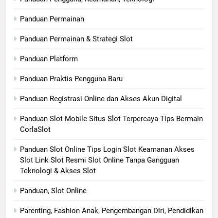
Panduan Permainan
Panduan Permainan & Strategi Slot
Panduan Platform
Panduan Praktis Pengguna Baru
Panduan Registrasi Online dan Akses Akun Digital
Panduan Slot Mobile Situs Slot Terpercaya Tips Bermain
CorlaSlot
Panduan Slot Online Tips Login Slot Keamanan Akses
Slot Link Slot Resmi Slot Online Tanpa Gangguan
Teknologi & Akses Slot
Panduan, Slot Online
Parenting, Fashion Anak, Pengembangan Diri, Pendidikan