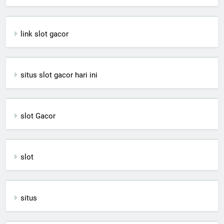
link slot gacor
situs slot gacor hari ini
slot Gacor
slot
situs