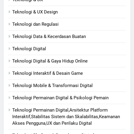
Teknologi & UX Design
Teknologi dan Regulasi
Teknologi Data & Kecerdasan Buatan
Teknologi Digital
Teknologi Digital & Gaya Hidup Online
Teknologi Interaktif & Desain Game
Teknologi Mobile & Transformasi Digital
Teknologi Permainan Digital & Psikologi Pemain
Teknologi Permainan Digital,Arsitektur Platform
Interaktif,Stabilitas Sistem dan Skalabilitas,Keamanan
Akses Pengguna,UX dan Perilaku Digital