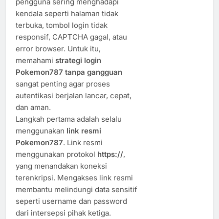
pengguna sering menghadapi
kendala seperti halaman tidak
terbuka, tombol login tidak
responsif, CAPTCHA gagal, atau
error browser. Untuk itu,
memahami
strategi login
Pokemon787 tanpa gangguan
sangat penting agar proses
autentikasi berjalan lancar, cepat,
dan aman.
Langkah pertama adalah selalu
menggunakan
link resmi
Pokemon787
. Link resmi
menggunakan protokol
https://
,
yang menandakan koneksi
terenkripsi. Mengakses link resmi
membantu melindungi data sensitif
seperti username dan password
dari intersepsi pihak ketiga.