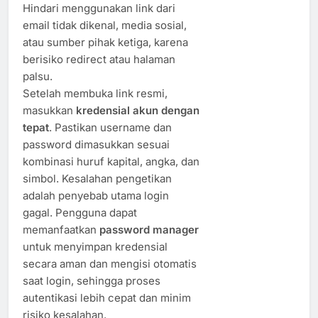
Hindari menggunakan link dari
email tidak dikenal, media sosial,
atau sumber pihak ketiga, karena
berisiko redirect atau halaman
palsu.
Setelah membuka link resmi,
masukkan
kredensial akun dengan
tepat
. Pastikan username dan
password dimasukkan sesuai
kombinasi huruf kapital, angka, dan
simbol. Kesalahan pengetikan
adalah penyebab utama login
gagal. Pengguna dapat
memanfaatkan
password manager
untuk menyimpan kredensial
secara aman dan mengisi otomatis
saat login, sehingga proses
autentikasi lebih cepat dan minim
risiko kesalahan.