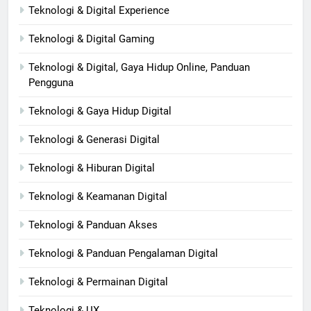
Teknologi & Digital Experience
Teknologi & Digital Gaming
Teknologi & Digital, Gaya Hidup Online, Panduan
Pengguna
Teknologi & Gaya Hidup Digital
Teknologi & Generasi Digital
Teknologi & Hiburan Digital
Teknologi & Keamanan Digital
Teknologi & Panduan Akses
Teknologi & Panduan Pengalaman Digital
Teknologi & Permainan Digital
Teknologi & UX