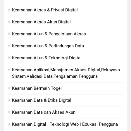
Keamanan Akses & Privasi Digital
Keamanan Akses Akun Digital
Keamanan Akun & Pengelolaan Akses
Keamanan Akun & Perlindungan Data
Keamanan Akun & Teknologi Digital
Keamanan Aplikasi,Manajemen Akses Digital,Rekayasa
Sistem,Validasi Data,Pengalaman Pengguna
Keamanan Bermain Togel
Keamanan Data & Etika Digital
Keamanan Data dan Akses Akun
Keamanan Digital | Teknologi Web | Edukasi Pengguna