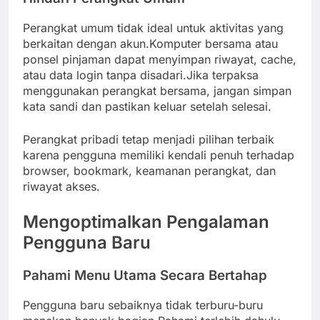
Perangkat umum tidak ideal untuk aktivitas yang
berkaitan dengan akun.Komputer bersama atau
ponsel pinjaman dapat menyimpan riwayat, cache,
atau data login tanpa disadari.Jika terpaksa
menggunakan perangkat bersama, jangan simpan
kata sandi dan pastikan keluar setelah selesai.
Perangkat pribadi tetap menjadi pilihan terbaik
karena pengguna memiliki kendali penuh terhadap
browser, bookmark, keamanan perangkat, dan
riwayat akses.
Mengoptimalkan Pengalaman
Pengguna Baru
Pahami Menu Utama Secara Bertahap
Pengguna baru sebaiknya tidak terburu-buru