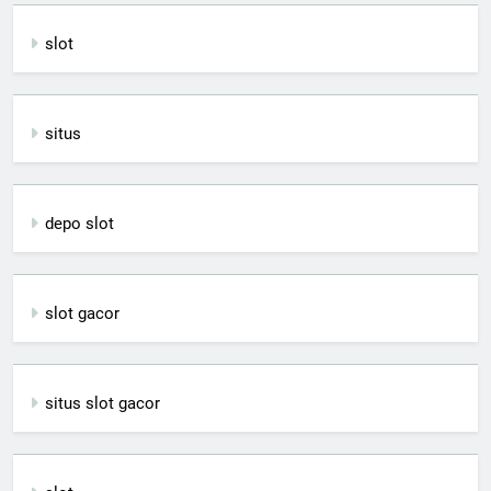
slot
situs
depo slot
slot gacor
situs slot gacor