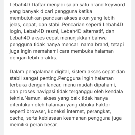
Lebah4D Daftar menjadi salah satu brand keyword
yang banyak dicari pengguna ketika
membutuhkan panduan akses akun yang lebih
jelas, cepat, dan stabil.Pencarian seperti Lebah4D
login, Lebah4D resmi, Lebah4D alternatif, dan
Lebah4D akses cepat menunjukkan bahwa
pengguna tidak hanya mencari nama brand, tetapi
juga ingin memahami cara membuka halaman
dengan lebih praktis.
Dalam pengalaman digital, sistem akses cepat dan
stabil sangat penting.Pengguna ingin halaman
terbuka dengan lancar, menu mudah dipahami,
dan proses navigasi tidak terganggu oleh kendala
teknis.Namun, akses yang baik tidak hanya
ditentukan oleh halaman yang dibuka.Faktor
seperti browser, koneksi internet, perangkat,
cache, serta kebiasaan keamanan pengguna juga
memiliki peran besar.