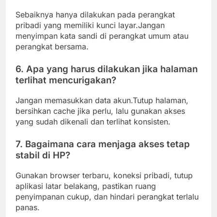
Sebaiknya hanya dilakukan pada perangkat
pribadi yang memiliki kunci layar.Jangan
menyimpan kata sandi di perangkat umum atau
perangkat bersama.
6. Apa yang harus dilakukan jika halaman
terlihat mencurigakan?
Jangan memasukkan data akun.Tutup halaman,
bersihkan cache jika perlu, lalu gunakan akses
yang sudah dikenali dan terlihat konsisten.
7. Bagaimana cara menjaga akses tetap
stabil di HP?
Gunakan browser terbaru, koneksi pribadi, tutup
aplikasi latar belakang, pastikan ruang
penyimpanan cukup, dan hindari perangkat terlalu
panas.