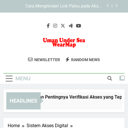
Skip
EDWINSLOT Login di Browser Mobile untuk
to
Akses yang Lebih Efisien
content
Cara Menjaga Keamanan Data Saat Login
Edwinslot dengan Langkah yang Lebih Aman dan
Terarah
TIARA4D Login dan Pentingnya Verifikasi Akses
yang Tepat
Cara Menghindari Link Palsu pada Akses
Alternatif
Under Sea Wear
Tampil Stylish Dengan Koleksi Pakaian
EDWINSLOT Login di Browser Mobile untuk
NEWSLETTER
RANDOM NEWS
Akses yang Lebih Efisien
Renang Dan Aksesori Pantai Dari
Cara Menjaga Keamanan Data Saat Login
Undersea Wear. Produk Berkualitas
Edwinslot dengan Langkah yang Lebih Aman dan
MENU
Terarah
Untuk Liburan Anda.
ARA4D Login dan Pentingnya Verifikasi Akses yang Tepat
HEADLINES
Weeks Ago
Home
Sistem Akses Digital