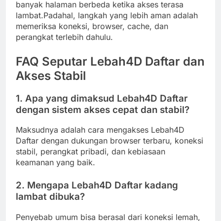
banyak halaman berbeda ketika akses terasa
lambat.Padahal, langkah yang lebih aman adalah
memeriksa koneksi, browser, cache, dan
perangkat terlebih dahulu.
FAQ Seputar Lebah4D Daftar dan
Akses Stabil
1. Apa yang dimaksud Lebah4D Daftar
dengan sistem akses cepat dan stabil?
Maksudnya adalah cara mengakses Lebah4D
Daftar dengan dukungan browser terbaru, koneksi
stabil, perangkat pribadi, dan kebiasaan
keamanan yang baik.
2. Mengapa Lebah4D Daftar kadang
lambat dibuka?
Penyebab umum bisa berasal dari koneksi lemah,