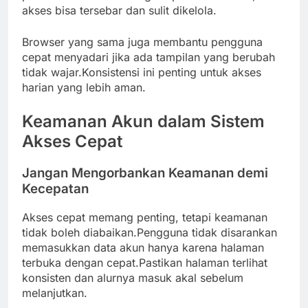
akses bisa tersebar dan sulit dikelola.
Browser yang sama juga membantu pengguna
cepat menyadari jika ada tampilan yang berubah
tidak wajar.Konsistensi ini penting untuk akses
harian yang lebih aman.
Keamanan Akun dalam Sistem
Akses Cepat
Jangan Mengorbankan Keamanan demi
Kecepatan
Akses cepat memang penting, tetapi keamanan
tidak boleh diabaikan.Pengguna tidak disarankan
memasukkan data akun hanya karena halaman
terbuka dengan cepat.Pastikan halaman terlihat
konsisten dan alurnya masuk akal sebelum
melanjutkan.