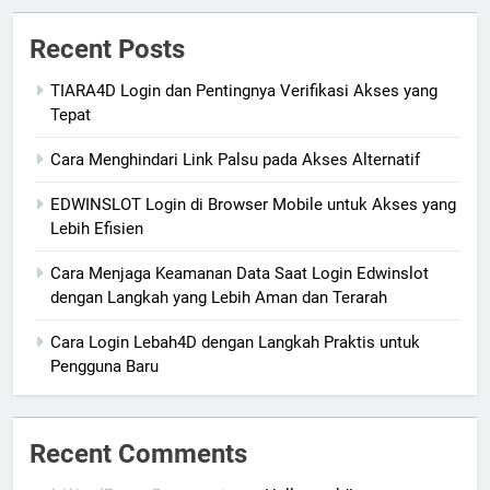
Recent Posts
TIARA4D Login dan Pentingnya Verifikasi Akses yang
Tepat
Cara Menghindari Link Palsu pada Akses Alternatif
EDWINSLOT Login di Browser Mobile untuk Akses yang
Lebih Efisien
Cara Menjaga Keamanan Data Saat Login Edwinslot
dengan Langkah yang Lebih Aman dan Terarah
Cara Login Lebah4D dengan Langkah Praktis untuk
Pengguna Baru
Recent Comments