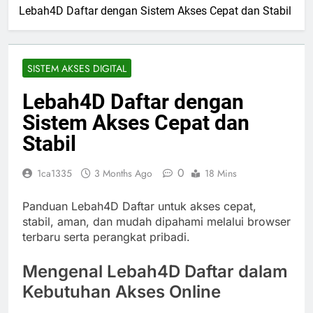
Lebah4D Daftar dengan Sistem Akses Cepat dan Stabil
SISTEM AKSES DIGITAL
Lebah4D Daftar dengan
Sistem Akses Cepat dan
Stabil
0
1ca1335
3 Months Ago
18 Mins
Panduan Lebah4D Daftar untuk akses cepat,
stabil, aman, dan mudah dipahami melalui browser
terbaru serta perangkat pribadi.
Mengenal Lebah4D Daftar dalam
Kebutuhan Akses Online