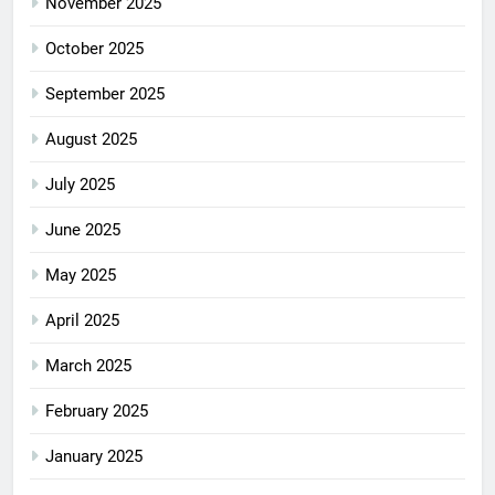
November 2025
October 2025
September 2025
August 2025
July 2025
June 2025
May 2025
April 2025
March 2025
February 2025
January 2025