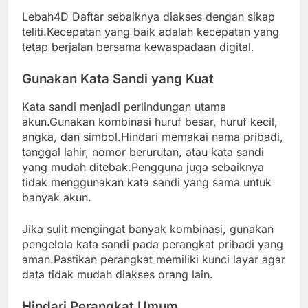
Lebah4D Daftar sebaiknya diakses dengan sikap
teliti.Kecepatan yang baik adalah kecepatan yang
tetap berjalan bersama kewaspadaan digital.
Gunakan Kata Sandi yang Kuat
Kata sandi menjadi perlindungan utama
akun.Gunakan kombinasi huruf besar, huruf kecil,
angka, dan simbol.Hindari memakai nama pribadi,
tanggal lahir, nomor berurutan, atau kata sandi
yang mudah ditebak.Pengguna juga sebaiknya
tidak menggunakan kata sandi yang sama untuk
banyak akun.
Jika sulit mengingat banyak kombinasi, gunakan
pengelola kata sandi pada perangkat pribadi yang
aman.Pastikan perangkat memiliki kunci layar agar
data tidak mudah diakses orang lain.
Hindari Perangkat Umum