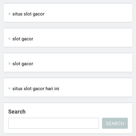
situs slot gacor
slot gacor
slot gacor
situs slot gacor hari ini
Search
SEARCH