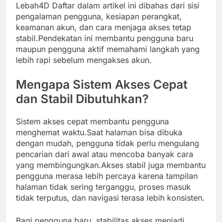
Lebah4D Daftar dalam artikel ini dibahas dari sisi
pengalaman pengguna, kesiapan perangkat,
keamanan akun, dan cara menjaga akses tetap
stabil.Pendekatan ini membantu pengguna baru
maupun pengguna aktif memahami langkah yang
lebih rapi sebelum mengakses akun.
Mengapa Sistem Akses Cepat
dan Stabil Dibutuhkan?
Sistem akses cepat membantu pengguna
menghemat waktu.Saat halaman bisa dibuka
dengan mudah, pengguna tidak perlu mengulang
pencarian dari awal atau mencoba banyak cara
yang membingungkan.Akses stabil juga membantu
pengguna merasa lebih percaya karena tampilan
halaman tidak sering terganggu, proses masuk
tidak terputus, dan navigasi terasa lebih konsisten.
Bagi pengguna baru, stabilitas akses menjadi