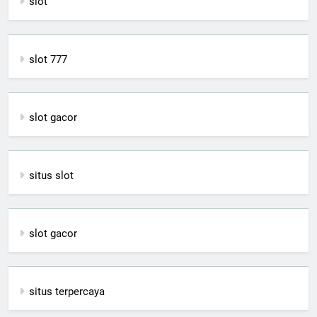
slot
slot 777
slot gacor
situs slot
slot gacor
situs terpercaya