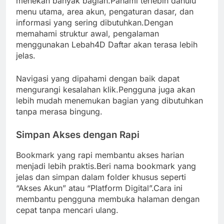
menekan banyak bagian.Pahami terlebih dahulu
menu utama, area akun, pengaturan dasar, dan
informasi yang sering dibutuhkan.Dengan
memahami struktur awal, pengalaman
menggunakan Lebah4D Daftar akan terasa lebih
jelas.
Navigasi yang dipahami dengan baik dapat
mengurangi kesalahan klik.Pengguna juga akan
lebih mudah menemukan bagian yang dibutuhkan
tanpa merasa bingung.
Simpan Akses dengan Rapi
Bookmark yang rapi membantu akses harian
menjadi lebih praktis.Beri nama bookmark yang
jelas dan simpan dalam folder khusus seperti
“Akses Akun” atau “Platform Digital”.Cara ini
membantu pengguna membuka halaman dengan
cepat tanpa mencari ulang.