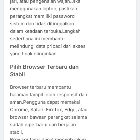
jari, atau pengenalan wajah.Jika
menggunakan laptop, pastikan
perangkat memiliki password
sistem dan tidak ditinggalkan
dalam keadaan terbuka.Langkah
sederhana ini membantu
melindungi data pribadi dari akses
yang tidak diinginkan.
Pilih Browser Terbaru dan
Stabil
Browser terbaru membantu
halaman tampil lebih responsif dan
aman.Pengguna dapat memakai
Chrome, Safari, Firefox, Edge, atau
browser bawaan perangkat selama
sudah diperbarui dan berjalan
stabil.
Browser lama dapat menyebabkan