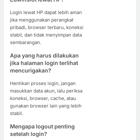
Login lewat HP dapat lebih aman
jika menggunakan perangkat
pribadi, browser terbaru, koneksi
stabil, dan tidak menyimpan data
sembarangan.
Apa yang harus dilakukan
jika halaman login terlihat
mencurigakan?
Hentikan proses login, jangan
masukkan data akun, lalu periksa
koneksi, browser, cache, atau
gunakan browser lain yang lebih
stabil.
Mengapa logout penting
setelah login?