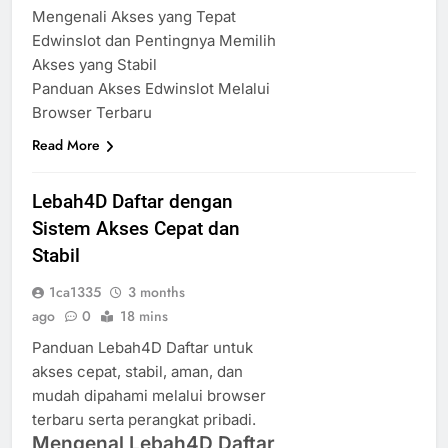
Mengenali Akses yang Tepat
Edwinslot dan Pentingnya Memilih
Akses yang Stabil
Panduan Akses Edwinslot Melalui
Browser Terbaru
Read More
Lebah4D Daftar dengan
Sistem Akses Cepat dan
Stabil
1ca1335
3 months
ago
0
18 mins
Panduan Lebah4D Daftar untuk
akses cepat, stabil, aman, dan
mudah dipahami melalui browser
terbaru serta perangkat pribadi.
Mengenal Lebah4D Daftar