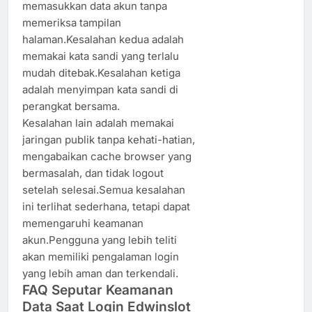
memasukkan data akun tanpa
memeriksa tampilan
halaman.Kesalahan kedua adalah
memakai kata sandi yang terlalu
mudah ditebak.Kesalahan ketiga
adalah menyimpan kata sandi di
perangkat bersama.
Kesalahan lain adalah memakai
jaringan publik tanpa kehati-hatian,
mengabaikan cache browser yang
bermasalah, dan tidak logout
setelah selesai.Semua kesalahan
ini terlihat sederhana, tetapi dapat
memengaruhi keamanan
akun.Pengguna yang lebih teliti
akan memiliki pengalaman login
yang lebih aman dan terkendali.
FAQ Seputar Keamanan
Data Saat Login Edwinslot