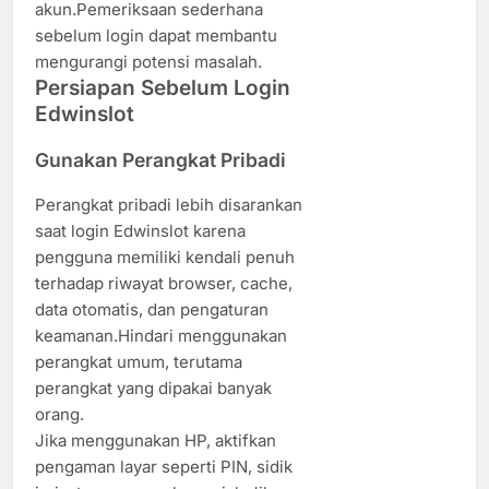
akun.Pemeriksaan sederhana
sebelum login dapat membantu
mengurangi potensi masalah.
Persiapan Sebelum Login
Edwinslot
Gunakan Perangkat Pribadi
Perangkat pribadi lebih disarankan
saat login Edwinslot karena
pengguna memiliki kendali penuh
terhadap riwayat browser, cache,
data otomatis, dan pengaturan
keamanan.Hindari menggunakan
perangkat umum, terutama
perangkat yang dipakai banyak
orang.
Jika menggunakan HP, aktifkan
pengaman layar seperti PIN, sidik