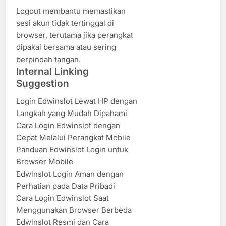
Logout membantu memastikan
sesi akun tidak tertinggal di
browser, terutama jika perangkat
dipakai bersama atau sering
berpindah tangan.
Internal Linking
Suggestion
Login Edwinslot Lewat HP dengan
Langkah yang Mudah Dipahami
Cara Login Edwinslot dengan
Cepat Melalui Perangkat Mobile
Panduan Edwinslot Login untuk
Browser Mobile
Edwinslot Login Aman dengan
Perhatian pada Data Pribadi
Cara Login Edwinslot Saat
Menggunakan Browser Berbeda
Edwinslot Resmi dan Cara