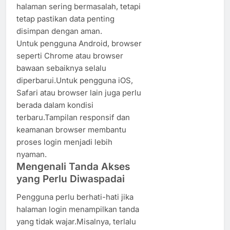
halaman sering bermasalah, tetapi
tetap pastikan data penting
disimpan dengan aman.
Untuk pengguna Android, browser
seperti Chrome atau browser
bawaan sebaiknya selalu
diperbarui.Untuk pengguna iOS,
Safari atau browser lain juga perlu
berada dalam kondisi
terbaru.Tampilan responsif dan
keamanan browser membantu
proses login menjadi lebih
nyaman.
Mengenali Tanda Akses
yang Perlu Diwaspadai
Pengguna perlu berhati-hati jika
halaman login menampilkan tanda
yang tidak wajar.Misalnya, terlalu