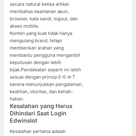
secara natural ketika artikel
membahas keamanan akun,
browser, kata sandi, logout, dan
akses mobile.
Konten yang kuat tidak hanya
mengulang brand, tetapi
memberikan arahan yang
membantu pengguna mengambil
keputusan dengan lebih
bijak.Pendekatan seperti ini lebih
sesuai dengan prinsip E-E-A-T
karena menunjukkan pengalaman,
keahlian, otoritas, dan kehati-
hatian.
Kesalahan yang Harus
Dihindari Saat Login
Edwinslot
Kesalahan pertama adalah