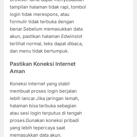
tampilan halaman tidak rapi, tombol
login tidak merespons, atau
formulir tidak terbuka dengan
benar.Sebelum memasukkan data
akun, pastikan halaman Edwinslot
terlihat normal, teks dapat dibaca,
dan menu tidak bertumpuk.
Pastikan Koneksi Internet
Aman
Koneksi internet yang stabil
membuat proses login berjalan
lebih lancar.Jika jaringan lemah,
halaman bisa terbuka sebagian
atau sesi login terputus di tengah
proses.Gunakan koneksi pribadi
yang lebih tepercaya saat
memasukkan data akun.