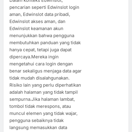
Dalam konteks Edwinslot,
pencarian seperti Edwinslot login
aman, Edwinslot data pribadi,
Edwinslot akses aman, dan
Edwinslot keamanan akun
menunjukkan bahwa pengguna
membutuhkan panduan yang tidak
hanya cepat, tetapi juga dapat
dipercaya.Mereka ingin
mengetahui cara login dengan
benar sekaligus menjaga data agar
tidak mudah disalahgunakan.
Risiko lain yang perlu diperhatikan
adalah halaman yang tidak tampil
sempurna.Jika halaman lambat,
tombol tidak merespons, atau
muncul elemen yang tidak wajar,
pengguna sebaiknya tidak
langsung memasukkan data