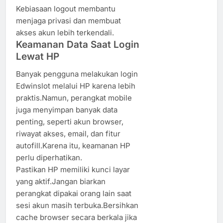
Kebiasaan logout membantu
menjaga privasi dan membuat
akses akun lebih terkendali.
Keamanan Data Saat Login
Lewat HP
Banyak pengguna melakukan login
Edwinslot melalui HP karena lebih
praktis.Namun, perangkat mobile
juga menyimpan banyak data
penting, seperti akun browser,
riwayat akses, email, dan fitur
autofill.Karena itu, keamanan HP
perlu diperhatikan.
Pastikan HP memiliki kunci layar
yang aktif.Jangan biarkan
perangkat dipakai orang lain saat
sesi akun masih terbuka.Bersihkan
cache browser secara berkala jika