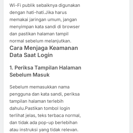
Wi-Fi publik sebaiknya digunakan
dengan hati-hati.Jika harus
memakai jaringan umum, jangan
menyimpan kata sandi di browser
dan pastikan halaman tampil
normal sebelum melanjutkan.
Cara Menjaga Keamanan
Data Saat Login
1. Periksa Tampilan Halaman
Sebelum Masuk
Sebelum memasukkan nama
pengguna dan kata sandi, periksa
tampilan halaman terlebih
dahulu.Pastikan tombol login
terlihat jelas, teks terbaca normal,
dan tidak ada pop-up berlebihan
atau instruksi yang tidak relevan.