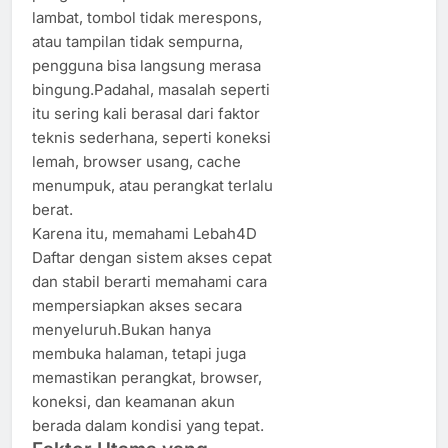
lambat, tombol tidak merespons,
atau tampilan tidak sempurna,
pengguna bisa langsung merasa
bingung.Padahal, masalah seperti
itu sering kali berasal dari faktor
teknis sederhana, seperti koneksi
lemah, browser usang, cache
menumpuk, atau perangkat terlalu
berat.
Karena itu, memahami Lebah4D
Daftar dengan sistem akses cepat
dan stabil berarti memahami cara
mempersiapkan akses secara
menyeluruh.Bukan hanya
membuka halaman, tetapi juga
memastikan perangkat, browser,
koneksi, dan keamanan akun
berada dalam kondisi yang tepat.