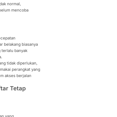
idak normal,
ebelum mencoba
ecepatan
tar belakang biasanya
 terlalu banyak
a.
yang tidak diperlukan,
emakai perangkat yang
em akses berjalan
tar Tetap
man yang