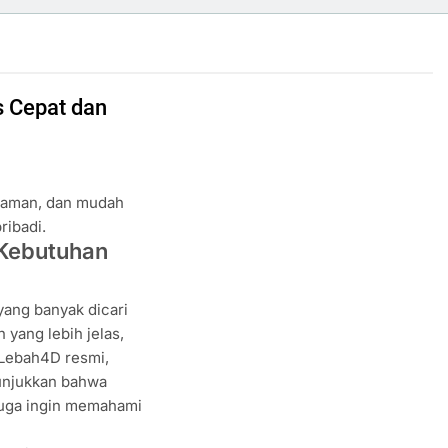
 Cepat dan
, aman, dan mudah
ribadi.
Kebutuhan
yang banyak dicari
yang lebih jelas,
 Lebah4D resmi,
unjukkan bahwa
juga ingin memahami