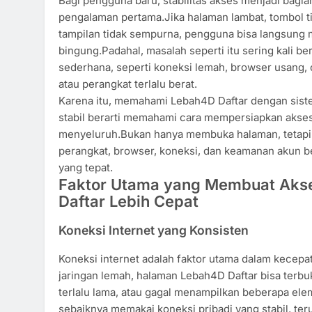
Bagi pengguna baru, stabilitas akses menjadi bagia
pengalaman pertama.Jika halaman lambat, tombol t
tampilan tidak sempurna, pengguna bisa langsung
bingung.Padahal, masalah seperti itu sering kali ber
sederhana, seperti koneksi lemah, browser usang
atau perangkat terlalu berat.
Karena itu, memahami Lebah4D Daftar dengan sist
stabil berarti memahami cara mempersiapkan akse
menyeluruh.Bukan hanya membuka halaman, tetapi
perangkat, browser, koneksi, dan keamanan akun b
yang tepat.
Faktor Utama yang Membuat Aks
Daftar Lebih Cepat
Koneksi Internet yang Konsisten
Koneksi internet adalah faktor utama dalam kecepa
jaringan lemah, halaman Lebah4D Daftar bisa terb
terlalu lama, atau gagal menampilkan beberapa e
sebaiknya memakai koneksi pribadi yang stabil, ter