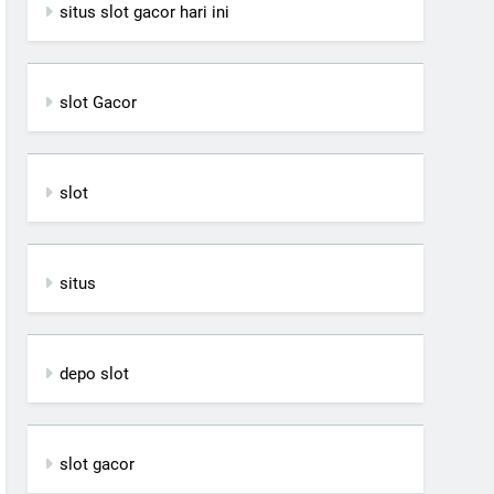
situs slot gacor hari ini
slot Gacor
slot
situs
depo slot
slot gacor