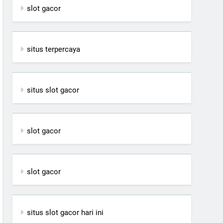
slot gacor
situs terpercaya
situs slot gacor
slot gacor
slot gacor
situs slot gacor hari ini