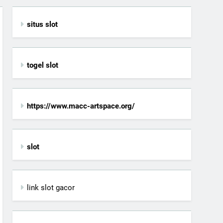
situs slot
togel slot
https://www.macc-artspace.org/
slot
link slot gacor