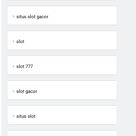
situs slot gacor
slot
slot 777
slot gacor
situs slot