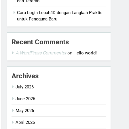
dan Terarah
Cara Login Lebah4D dengan Langkah Praktis
untuk Pengguna Baru
Recent Comments
A WordPress Commenter
on
Hello world!
Archives
July 2026
June 2026
May 2026
April 2026