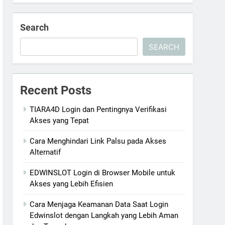
Search
SEARCH
Recent Posts
TIARA4D Login dan Pentingnya Verifikasi
Akses yang Tepat
Cara Menghindari Link Palsu pada Akses
Alternatif
EDWINSLOT Login di Browser Mobile untuk
Akses yang Lebih Efisien
Cara Menjaga Keamanan Data Saat Login
Edwinslot dengan Langkah yang Lebih Aman