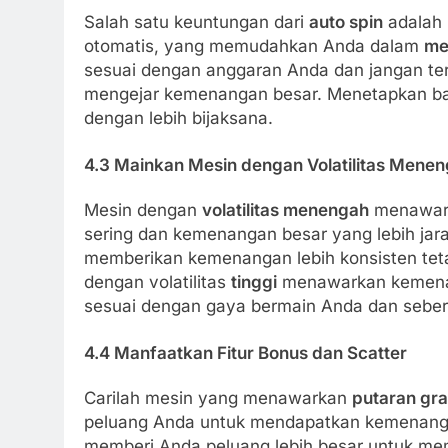
Salah satu keuntungan dari
auto spin
adalah 
otomatis, yang memudahkan Anda dalam
me
sesuai dengan anggaran Anda dan jangan ter
mengejar kemenangan besar. Menetapkan ba
dengan lebih bijaksana.
4.3
Mainkan Mesin dengan Volatilitas Mene
Mesin dengan
volatilitas menengah
menawark
sering dan kemenangan besar yang lebih jara
memberikan kemenangan lebih konsisten teta
dengan volatilitas
tinggi
menawarkan kemenang
sesuai dengan gaya bermain Anda dan sebera
4.4
Manfaatkan Fitur Bonus dan Scatter
Carilah mesin yang menawarkan
putaran gra
peluang Anda untuk mendapatkan kemenang
memberi Anda peluang lebih besar untuk m