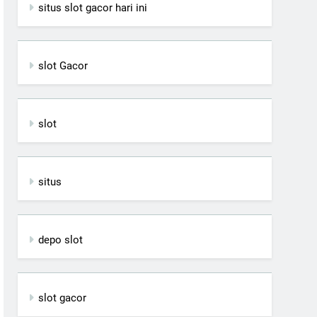
situs slot gacor hari ini
slot Gacor
slot
situs
depo slot
slot gacor