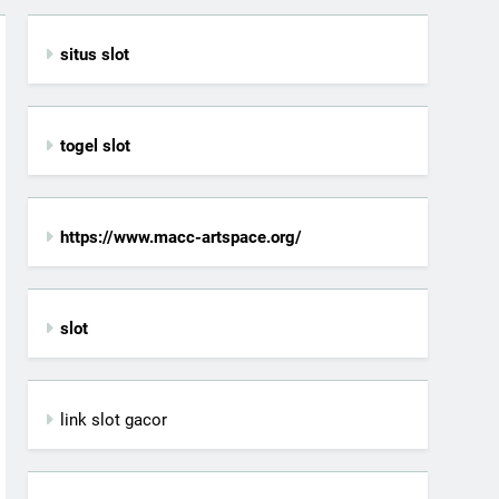
situs slot
togel slot
https://www.macc-artspace.org/
slot
link slot gacor