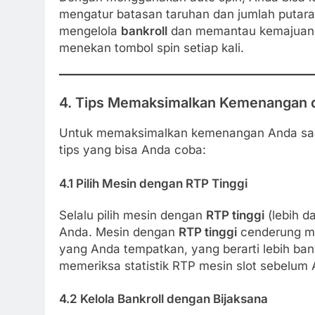
mengatur batasan taruhan dan jumlah putara
mengelola
bankroll
dan memantau kemajuan p
menekan tombol spin setiap kali.
4.
Tips Memaksimalkan Kemenangan de
Untuk memaksimalkan kemenangan Anda s
tips yang bisa Anda coba:
4.1
Pilih Mesin dengan RTP Tinggi
Selalu pilih mesin dengan
RTP tinggi
(lebih d
Anda. Mesin dengan
RTP tinggi
cenderung me
yang Anda tempatkan, yang berarti lebih ba
memeriksa statistik RTP mesin slot sebelum 
4.2
Kelola Bankroll dengan Bijaksana