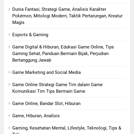
Dunia Fantasi, Strategi Game, Analisis Karakter
Pokémon, Mitologi Modern, Taktik Pertarungan, Kreatur
Magis
Esports & Gaming
Game Digital & Hiburan, Edukasi Game Online, Tips
Gaming Sehat, Panduan Bermain Bijak, Perjudian
Bertanggung Jawab
Game Marketing and Social Media
Game Online Strategi Game Tim dalam Game
Komunikasi Tim Tips Bermain Game
Game Online, Bandar Slot, Hiburan
Game, Hiburan, Analisis
Gaming, Kesehatan Mental, Lifestyle, Teknologi, Tips &