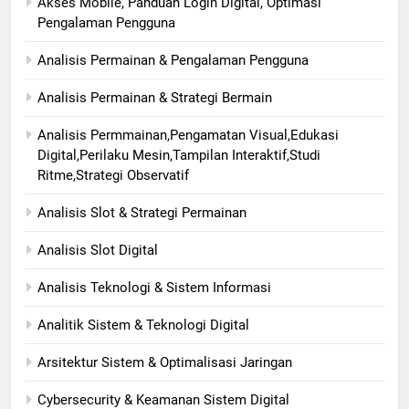
Akses Mobile, Panduan Login Digital, Optimasi
Pengalaman Pengguna
Analisis Permainan & Pengalaman Pengguna
Analisis Permainan & Strategi Bermain
Analisis Permmainan,Pengamatan Visual,Edukasi
Digital,Perilaku Mesin,Tampilan Interaktif,Studi
Ritme,Strategi Observatif
Analisis Slot & Strategi Permainan
Analisis Slot Digital
Analisis Teknologi & Sistem Informasi
Analitik Sistem & Teknologi Digital
Arsitektur Sistem & Optimalisasi Jaringan
Cybersecurity & Keamanan Sistem Digital