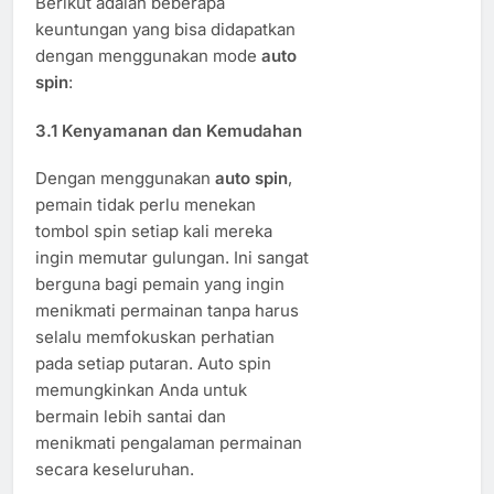
Berikut adalah beberapa
keuntungan yang bisa didapatkan
dengan menggunakan mode
auto
spin
:
3.1
Kenyamanan dan Kemudahan
Dengan menggunakan
auto spin
,
pemain tidak perlu menekan
tombol spin setiap kali mereka
ingin memutar gulungan. Ini sangat
berguna bagi pemain yang ingin
menikmati permainan tanpa harus
selalu memfokuskan perhatian
pada setiap putaran. Auto spin
memungkinkan Anda untuk
bermain lebih santai dan
menikmati pengalaman permainan
secara keseluruhan.