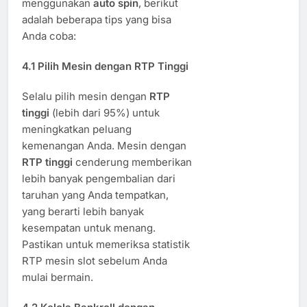
menggunakan
auto spin
, berikut
adalah beberapa tips yang bisa
Anda coba:
4.1
Pilih Mesin dengan RTP Tinggi
Selalu pilih mesin dengan
RTP
tinggi
(lebih dari 95%) untuk
meningkatkan peluang
kemenangan Anda. Mesin dengan
RTP tinggi
cenderung memberikan
lebih banyak pengembalian dari
taruhan yang Anda tempatkan,
yang berarti lebih banyak
kesempatan untuk menang.
Pastikan untuk memeriksa statistik
RTP mesin slot sebelum Anda
mulai bermain.