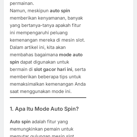
permainan.
Namun, meskipun
auto spin
memberikan kenyamanan, banyak
yang bertanya-tanya apakah fitur
ini mempengaruhi peluang
kemenangan mereka di mesin slot.
Dalam artikel ini, kita akan
membahas bagaimana
mode auto
spin
dapat digunakan untuk
bermain di
slot gacor hari ini
, serta
memberikan beberapa tips untuk
memaksimalkan kemenangan Anda
saat menggunakan mode ini.
1.
Apa Itu Mode Auto Spin?
Auto spin
adalah fitur yang
memungkinkan pemain untuk
memutar gulungan mesin slot