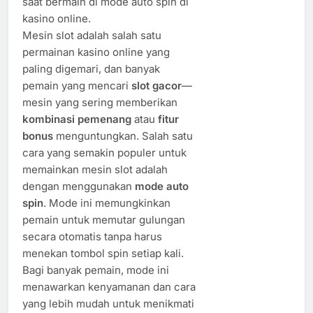
saat bermain di mode auto spin di
kasino online.
Mesin slot adalah salah satu
permainan kasino online yang
paling digemari, dan banyak
pemain yang mencari
slot gacor
—
mesin yang sering memberikan
kombinasi pemenang
atau
fitur
bonus
menguntungkan. Salah satu
cara yang semakin populer untuk
memainkan mesin slot adalah
dengan menggunakan
mode auto
spin
. Mode ini memungkinkan
pemain untuk memutar gulungan
secara otomatis tanpa harus
menekan tombol spin setiap kali.
Bagi banyak pemain, mode ini
menawarkan kenyamanan dan cara
yang lebih mudah untuk menikmati