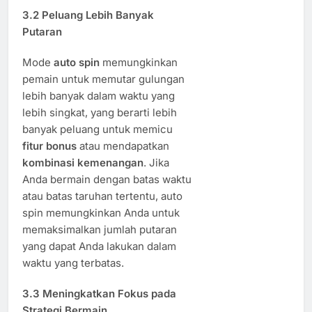
3.2
Peluang Lebih Banyak
Putaran
Mode
auto spin
memungkinkan
pemain untuk memutar gulungan
lebih banyak dalam waktu yang
lebih singkat, yang berarti lebih
banyak peluang untuk memicu
fitur bonus
atau mendapatkan
kombinasi kemenangan
. Jika
Anda bermain dengan batas waktu
atau batas taruhan tertentu, auto
spin memungkinkan Anda untuk
memaksimalkan jumlah putaran
yang dapat Anda lakukan dalam
waktu yang terbatas.
3.3
Meningkatkan Fokus pada
Strategi Bermain