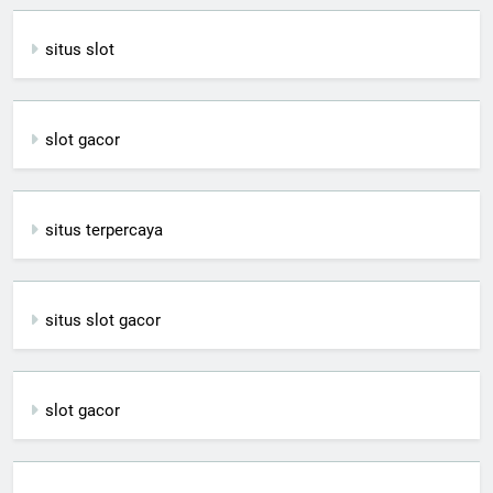
situs slot
slot gacor
situs terpercaya
situs slot gacor
slot gacor