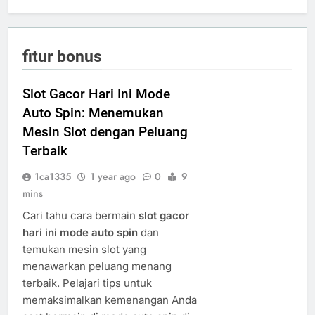
fitur bonus
Slot Gacor Hari Ini Mode
Auto Spin: Menemukan
Mesin Slot dengan Peluang
Terbaik
1ca1335
1 year ago
0
9
mins
Cari tahu cara bermain
slot gacor
hari ini mode auto spin
dan
temukan mesin slot yang
menawarkan peluang menang
terbaik. Pelajari tips untuk
memaksimalkan kemenangan Anda