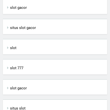
slot gacor
situs slot gacor
slot
slot 777
slot gacor
situs slot