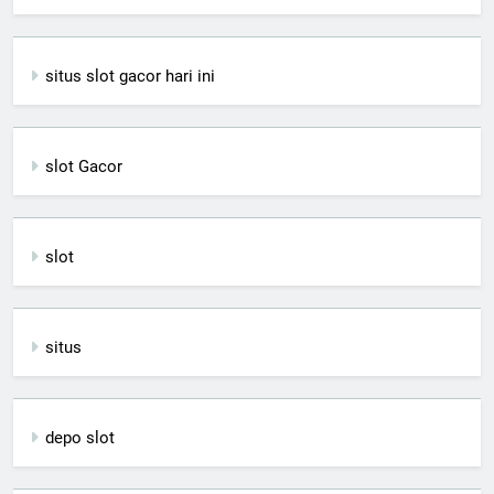
situs slot gacor hari ini
slot Gacor
slot
situs
depo slot