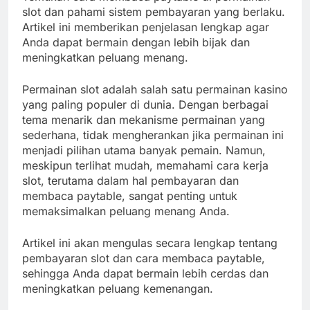
slot dan pahami sistem pembayaran yang berlaku.
Artikel ini memberikan penjelasan lengkap agar
Anda dapat bermain dengan lebih bijak dan
meningkatkan peluang menang.
Permainan slot adalah salah satu permainan kasino
yang paling populer di dunia. Dengan berbagai
tema menarik dan mekanisme permainan yang
sederhana, tidak mengherankan jika permainan ini
menjadi pilihan utama banyak pemain. Namun,
meskipun terlihat mudah, memahami cara kerja
slot, terutama dalam hal pembayaran dan
membaca paytable, sangat penting untuk
memaksimalkan peluang menang Anda.
Artikel ini akan mengulas secara lengkap tentang
pembayaran slot dan cara membaca paytable,
sehingga Anda dapat bermain lebih cerdas dan
meningkatkan peluang kemenangan.