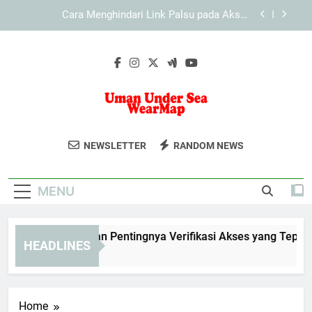
Skip
EDWINSLOT Login di Browser Mobile untuk
to
Akses yang Lebih Efisien
content
Cara Menjaga Keamanan Data Saat Login
Edwinslot dengan Langkah yang Lebih Aman dan
Terarah
TIARA4D Login dan Pentingnya Verifikasi Akses
yang Tepat
Cara Menghindari Link Palsu pada Akses
Alternatif
Under Sea Wear
Tampil Stylish Dengan Koleksi Pakaian
EDWINSLOT Login di Browser Mobile untuk
NEWSLETTER
RANDOM NEWS
Akses yang Lebih Efisien
Renang Dan Aksesori Pantai Dari
Cara Menjaga Keamanan Data Saat Login
Undersea Wear. Produk Berkualitas
Edwinslot dengan Langkah yang Lebih Aman dan
MENU
Terarah
Untuk Liburan Anda.
ARA4D Login dan Pentingnya Verifikasi Akses yang Tepat
HEADLINES
Month Ago
Home