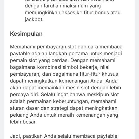
dengan taruhan maksimum yang
memungkinkan akses ke fitur bonus atau
jackpot.
Kesimpulan
Memahami pembayaran slot dan cara membaca
paytable adalah langkah pertama untuk menjadi
pemain slot yang cerdas. Dengan memahami
bagaimana kombinasi simbol bekerja, nilai
pembayaran, dan bagaimana fitur-fitur khusus
dapat meningkatkan kemenangan Anda, Anda
akan dapat memainkan mesin slot dengan lebih
percaya diri. Selalu ingat bahwa meskipun slot
adalah permainan keberuntungan, memahami
aturan dasar dan strategi dapat meningkatkan
peluang Anda untuk meraih kemenangan yang
lebih besar.
Jadi, pastikan Anda selalu membaca paytable