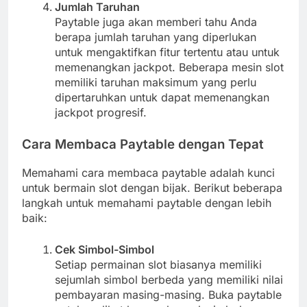
Jumlah Taruhan
Paytable juga akan memberi tahu Anda
berapa jumlah taruhan yang diperlukan
untuk mengaktifkan fitur tertentu atau untuk
memenangkan jackpot. Beberapa mesin slot
memiliki taruhan maksimum yang perlu
dipertaruhkan untuk dapat memenangkan
jackpot progresif.
Cara Membaca Paytable dengan Tepat
Memahami cara membaca paytable adalah kunci
untuk bermain slot dengan bijak. Berikut beberapa
langkah untuk memahami paytable dengan lebih
baik:
Cek Simbol-Simbol
Setiap permainan slot biasanya memiliki
sejumlah simbol berbeda yang memiliki nilai
pembayaran masing-masing. Buka paytable