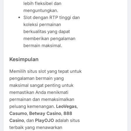
lebih fleksibel dan
menguntungkan.
Slot dengan RTP tinggi dan
koleksi permainan
berkualitas yang dapat
memberikan pengalaman
bermain maksimal.
Kesimpulan
Memilih situs slot yang tepat untuk
pengalaman bermain yang
maksimal sangat penting untuk
memastikan Anda menikmati
permainan dan memaksimalkan
peluang kemenangan.
LeoVegas
,
Casumo
,
Betway Casino
,
888
Casino
, dan
PlayOJO
adalah situs
terbaik yang menawarkan