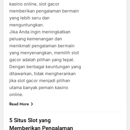
kasino online, slot gacor
memberikan pengalaman bermain
yang lebih seru dan
menguntungkan.
Jika Anda ingin meningkatkan
peluang kemenangan dan
menikmati pengalaman bermain
yang menyenangkan, memilih slot
gacor adalah pilihan yang tepat.
Dengan berbagai keuntungan yang
ditawarkan, tidak mengherankan
jika slot gacor menjadi pilihan
utama banyak pemain kasino
online.
Read More
5 Situs Slot yang
Memberikan Pengalaman