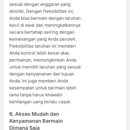
sesuai dengan anggaran yang
dimiliki. Dengan fleksibilitas ini,
Anda bisa bermain dengan taruhan
kecil di awal dan meningkatkannya
secara bertahap seiring dengan
kemenangan yang Anda peroleh.
Fleksibilitas taruhan ini memberi
Anda kontrol lebih besar atas
permainan, memungkinkan Anda
untuk memilih taruhan yang sesuai
dengan kenyamanan dan tujuan
Anda. Ini juga memberi Anda
kesempatan untuk bermain lebih
lama tanpa harus khawatir
kehilangan uang terlalu cepat.
6.
Akses Mudah dan
Kenyamanan Bermain
Dimana Saja