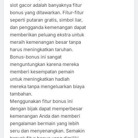
slot gacor adalah banyaknya fitur
bonus yang ditawarkan. Fitur-fitur
seperti putaran gratis, simbol liar,
dan pengganda kemenangan dapat
memberikan peluang ekstra untuk
meraih kemenangan besar tanpa
harus meningkatkan taruhan.
Bonus-bonus ini sangat
menguntungkan karena mereka
memberi kesempatan pemain
untuk meningkatkan hadiah
mereka tanpa mengeluarkan biaya
tambahan.
Menggunakan fitur bonus ini
dengan bijak dapat memperbesar
kemenangan Anda dan memberi
pengalaman bermain yang lebih
seru dan menyenangkan. Semakin