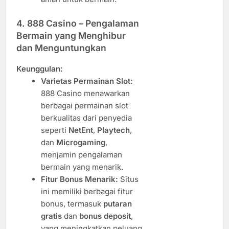
4.
888 Casino – Pengalaman
Bermain yang Menghibur
dan Menguntungkan
Keunggulan:
Varietas Permainan Slot:
888 Casino menawarkan
berbagai permainan slot
berkualitas dari penyedia
seperti
NetEnt
,
Playtech
,
dan
Microgaming
,
menjamin pengalaman
bermain yang menarik.
Fitur Bonus Menarik:
Situs
ini memiliki berbagai fitur
bonus, termasuk
putaran
gratis
dan
bonus deposit
,
yang meningkatkan peluang