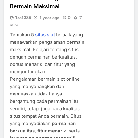
Bermain Maksimal
1ca1335
1 year ago
0
7
mins
Temukan 5
situs slot
terbaik yang
menawarkan pengalaman bermain
maksimal. Pelajari tentang situs
dengan permainan berkualitas,
bonus menarik, dan fitur yang
menguntungkan.
Pengalaman bermain slot online
yang menyenangkan dan
memuaskan tidak hanya
bergantung pada permainan itu
sendiri, tetapi juga pada kualitas
situs tempat Anda bermain. Situs
yang menyediakan
permainan
berkualitas
,
fitur menarik
, serta