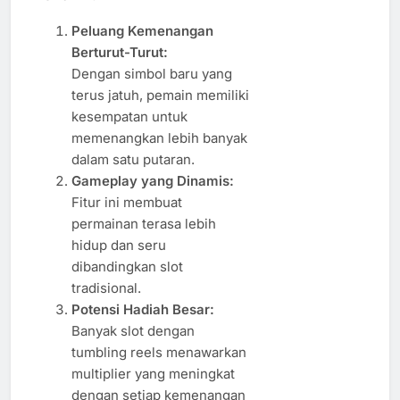
Peluang Kemenangan
Berturut-Turut:
Dengan simbol baru yang
terus jatuh, pemain memiliki
kesempatan untuk
memenangkan lebih banyak
dalam satu putaran.
Gameplay yang Dinamis:
Fitur ini membuat
permainan terasa lebih
hidup dan seru
dibandingkan slot
tradisional.
Potensi Hadiah Besar:
Banyak slot dengan
tumbling reels menawarkan
multiplier yang meningkat
dengan setiap kemenangan