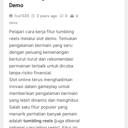
Demo
1ca1335
2 years ago
0
6
mins
Pelajari cara kerja fitur tumbling
reels melalui slot demo. Temukan
pengalaman bermain yang seru
dengan peluang kemenangan
berturut-turut dan rekomendasi
permainan terbaik untuk dicoba
tanpa risiko finansial.
Slot online terus menghadirkan
inovasi dalam gameplay untuk
memberikan pengalaman bermain
yang lebih dinamis dan menghibur.
Salah satu fitur populer yang
menarik perhatian banyak pemain
adalah
tumbling reels
(juga dikenal
sebagai cascading reels). Fitur ini