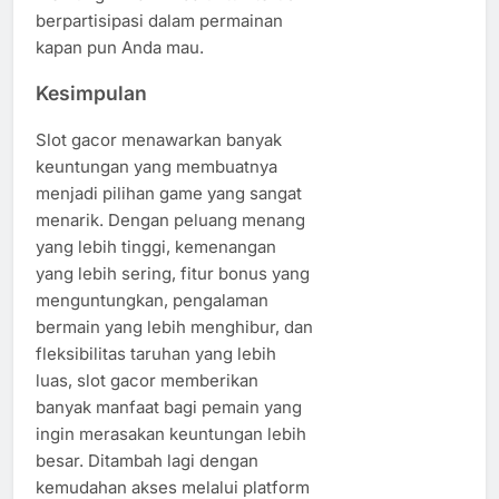
berpartisipasi dalam permainan
kapan pun Anda mau.
Kesimpulan
Slot gacor menawarkan banyak
keuntungan yang membuatnya
menjadi pilihan game yang sangat
menarik. Dengan peluang menang
yang lebih tinggi, kemenangan
yang lebih sering, fitur bonus yang
menguntungkan, pengalaman
bermain yang lebih menghibur, dan
fleksibilitas taruhan yang lebih
luas, slot gacor memberikan
banyak manfaat bagi pemain yang
ingin merasakan keuntungan lebih
besar. Ditambah lagi dengan
kemudahan akses melalui platform