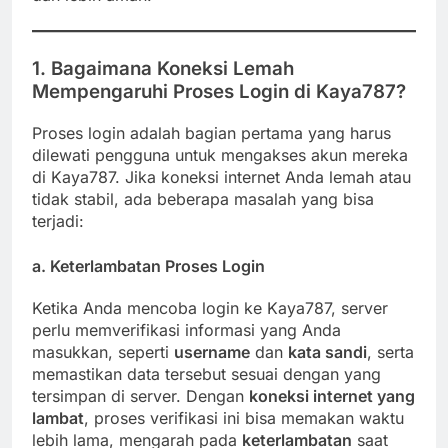
1.
Bagaimana Koneksi Lemah
Mempengaruhi Proses Login di Kaya787?
Proses login adalah bagian pertama yang harus
dilewati pengguna untuk mengakses akun mereka
di Kaya787. Jika koneksi internet Anda lemah atau
tidak stabil, ada beberapa masalah yang bisa
terjadi:
a.
Keterlambatan Proses Login
Ketika Anda mencoba login ke Kaya787, server
perlu memverifikasi informasi yang Anda
masukkan, seperti
username
dan
kata sandi
, serta
memastikan data tersebut sesuai dengan yang
tersimpan di server. Dengan
koneksi internet yang
lambat
, proses verifikasi ini bisa memakan waktu
lebih lama, mengarah pada
keterlambatan
saat