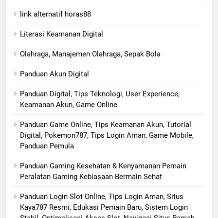
link alternatif horas88
Literasi Keamanan Digital
Olahraga, Manajemen Olahraga, Sepak Bola
Panduan Akun Digital
Panduan Digital, Tips Teknologi, User Experience,
Keamanan Akun, Game Online
Panduan Game Online, Tips Keamanan Akun, Tutorial
Digital, Pokemon787, Tips Login Aman, Game Mobile,
Panduan Pemula
Panduan Gaming Kesehatan & Kenyamanan Pemain
Peralatan Gaming Kebiasaan Bermain Sehat
Panduan Login Slot Online, Tips Login Aman, Situs
Kaya787 Resmi, Edukasi Pemain Baru, Sistem Login