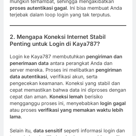
mungkin terhambat, sehingga mengakibatkan
proses autentikasi gagal
. Ini bisa membuat Anda
terjebak dalam loop login yang tak terputus.
2.
Mengapa Koneksi Internet Stabil
Penting untuk Login di Kaya787?
Login ke Kaya787 membutuhkan
pengiriman dan
penerimaan data
antara perangkat Anda dan
server mereka. Proses ini melibatkan
pengiriman
data autentikasi
, verifikasi akun, serta
pengecekan keamanan. Koneksi yang stabil dan
cepat memastikan bahwa data ini diproses dengan
cepat dan aman.
Koneksi lemah
berisiko
mengganggu proses ini, menyebabkan
login gagal
atau proses
verifikasi yang memakan waktu lebih
lama
.
Selain itu,
data sensitif
seperti informasi login dan