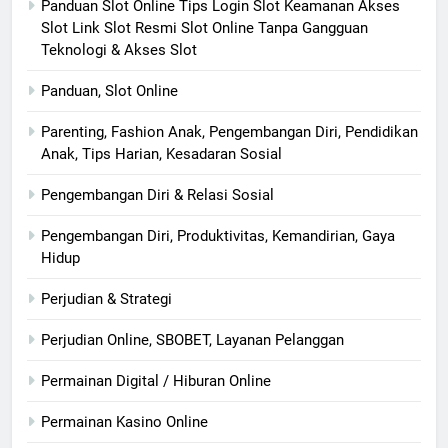
Panduan Slot Online Tips Login Slot Keamanan Akses
Slot Link Slot Resmi Slot Online Tanpa Gangguan
Teknologi & Akses Slot
Panduan, Slot Online
Parenting, Fashion Anak, Pengembangan Diri, Pendidikan
Anak, Tips Harian, Kesadaran Sosial
Pengembangan Diri & Relasi Sosial
Pengembangan Diri, Produktivitas, Kemandirian, Gaya
Hidup
Perjudian & Strategi
Perjudian Online, SBOBET, Layanan Pelanggan
Permainan Digital / Hiburan Online
Permainan Kasino Online