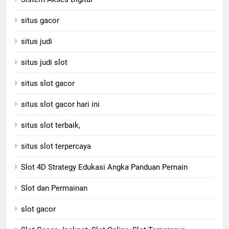
situs gacor
situs judi
situs judi slot
situs slot gacor
situs slot gacor hari ini
situs slot terbaik,
situs slot terpercaya
Slot 4D Strategy Edukasi Angka Panduan Pemain
Slot dan Permainan
slot gacor