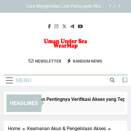
Skip
EDWINSLOT Login di Browser Mobile untuk
to
Akses yang Lebih Efisien
content
Cara Menjaga Keamanan Data Saat Login
Edwinslot dengan Langkah yang Lebih Aman dan
Terarah
TIARA4D Login dan Pentingnya Verifikasi Akses
yang Tepat
Cara Menghindari Link Palsu pada Akses
Alternatif
Under Sea Wear
Tampil Stylish Dengan Koleksi Pakaian
EDWINSLOT Login di Browser Mobile untuk
NEWSLETTER
RANDOM NEWS
Akses yang Lebih Efisien
Renang Dan Aksesori Pantai Dari
Cara Menjaga Keamanan Data Saat Login
Undersea Wear. Produk Berkualitas
Edwinslot dengan Langkah yang Lebih Aman dan
MENU
Terarah
Untuk Liburan Anda.
ARA4D Login dan Pentingnya Verifikasi Akses yang Tepat
HEADLINES
Weeks Ago
Home
Keamanan Akun & Pengelolaan Akses