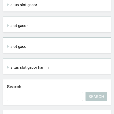
situs slot gacor
slot gacor
slot gacor
situs slot gacor hari ini
Search
SEARCH