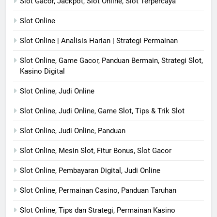
Slot Gacor, Jackpot, Slot Online, Slot Terpercaya
Slot Online
Slot Online | Analisis Harian | Strategi Permainan
Slot Online, Game Gacor, Panduan Bermain, Strategi Slot,
Kasino Digital
Slot Online, Judi Online
Slot Online, Judi Online, Game Slot, Tips & Trik Slot
Slot Online, Judi Online, Panduan
Slot Online, Mesin Slot, Fitur Bonus, Slot Gacor
Slot Online, Pembayaran Digital, Judi Online
Slot Online, Permainan Casino, Panduan Taruhan
Slot Online, Tips dan Strategi, Permainan Kasino