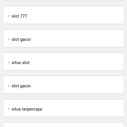
slot 777
slot gacor
situs slot
slot gacor
situs terpercaya