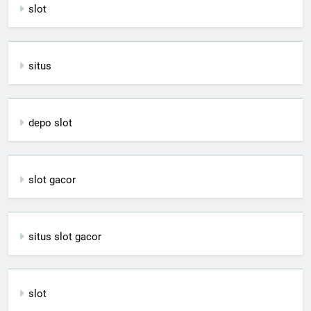
slot
situs
depo slot
slot gacor
situs slot gacor
slot