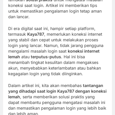
koneksi saat login. Artikel ini memberikan tips
untuk memastikan pengalaman login tetap aman
dan lancar.
Di era digital saat ini, hampir setiap platform,
termasuk
Kaya787
, memerlukan koneksi internet
yang stabil dan cepat untuk melakukan proses
login yang lancar. Namun, tidak jarang pengguna
mengalami masalah login saat
koneksi internet
lemah
atau
terputus-putus
. Hal ini bisa
menambah tingkat kesulitan dalam mengakses
akun, menyebabkan keterlambatan atau bahkan
kegagalan login yang tidak diinginkan.
Dalam artikel ini, kita akan membahas
tantangan
yang dihadapi saat login Kaya787 dengan koneksi
lemah
, serta memberikan solusi praktis yang
dapat membantu pengguna mengatasi masalah ini
dan memastikan pengalaman login yang lebih baik
dan lebih aman.