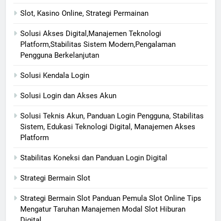
Slot, Kasino Online, Strategi Permainan
Solusi Akses Digital,Manajemen Teknologi
Platform,Stabilitas Sistem Modern,Pengalaman
Pengguna Berkelanjutan
Solusi Kendala Login
Solusi Login dan Akses Akun
Solusi Teknis Akun, Panduan Login Pengguna, Stabilitas
Sistem, Edukasi Teknologi Digital, Manajemen Akses
Platform
Stabilitas Koneksi dan Panduan Login Digital
Strategi Bermain Slot
Strategi Bermain Slot Panduan Pemula Slot Online Tips
Mengatur Taruhan Manajemen Modal Slot Hiburan
Digital