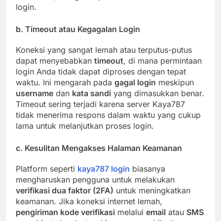
login.
b.
Timeout atau Kegagalan Login
Koneksi yang sangat lemah atau terputus-putus
dapat menyebabkan
timeout
, di mana permintaan
login Anda tidak dapat diproses dengan tepat
waktu. Ini mengarah pada
gagal login
meskipun
username
dan
kata sandi
yang dimasukkan benar.
Timeout sering terjadi karena server Kaya787
tidak menerima respons dalam waktu yang cukup
lama untuk melanjutkan proses login.
c.
Kesulitan Mengakses Halaman Keamanan
Platform seperti
kaya787 login
biasanya
mengharuskan pengguna untuk melakukan
verifikasi dua faktor (2FA)
untuk meningkatkan
keamanan. Jika koneksi internet lemah,
pengiriman kode verifikasi
melalui
email
atau
SMS