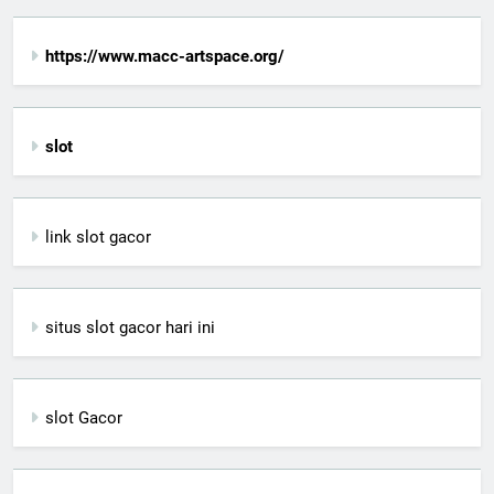
https://www.macc-artspace.org/
slot
link slot gacor
situs slot gacor hari ini
slot Gacor