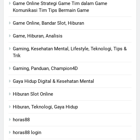
Game Online Strategi Game Tim dalam Game
Komunikasi Tim Tips Bermain Game
Game Online, Bandar Slot, Hiburan
Game, Hiburan, Analisis
Gaming, Kesehatan Mental, Lifestyle, Teknologi, Tips &
Trik
Gaming, Panduan, Champion4D
Gaya Hidup Digital & Kesehatan Mental
Hiburan Slot Online
Hiburan, Teknologi, Gaya Hidup
horas88
horas88 login