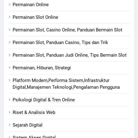
Permainan Online
Permainan Slot Online
Permainan Slot, Casino Online, Panduan Bermain Slot
Permainan Slot, Panduan Casino, Tips dan Trik
Permainan Slot, Panduan Judi Online, Tips Bermain Slot
Permainan, Hiburan, Strategi
Platform Modern,Performa Sistem,Infrastruktur
Digital,Manajemen Teknologi,Pengalaman Pengguna
Psikologi Digital & Tren Online
Riset & Analisis Web
Sejarah Digital
Sistem Akses Digital