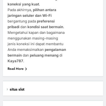
koneksi yang kuat
.
Pada akhirnya,
pilihan antara
jaringan seluler dan Wi-Fi
bergantung pada
preferensi
pribadi
dan
kondisi saat bermain
.
Mengetahui kapan dan bagaimana
menggunakan masing-masing
jenis koneksi ini dapat membantu
Anda memaksimalkan
pengalaman
bermain
dan
peluang menang
di
Kaya787
.
Read More
situs slot