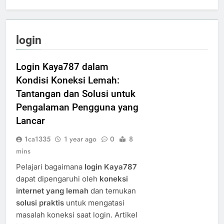
login
Login Kaya787 dalam
Kondisi Koneksi Lemah:
Tantangan dan Solusi untuk
Pengalaman Pengguna yang
Lancar
1ca1335
1 year ago
0
8
mins
Pelajari bagaimana
login Kaya787
dapat dipengaruhi oleh
koneksi
internet yang lemah
dan temukan
solusi praktis
untuk mengatasi
masalah koneksi saat login. Artikel