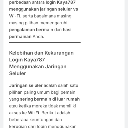
perbedaan antara
login Kaya787
menggunakan jaringan seluler vs
Wi-Fi
, serta bagaimana masing-
masing pilihan memengaruhi
pengalaman bermain
dan
hasil
permainan
Anda.
Kelebihan dan Kekurangan
Login Kaya787
Menggunakan Jaringan
Seluler
Jaringan seluler
adalah salah satu
pilihan paling umum bagi pemain
yang
sering bermain di luar rumah
atau ketika mereka tidak memiliki
akses ke
Wi-Fi
. Berikut adalah
beberapa keuntungan dan
kerugian dari login menggunakan