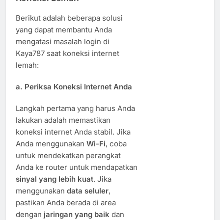
Berikut adalah beberapa solusi
yang dapat membantu Anda
mengatasi masalah login di
Kaya787 saat koneksi internet
lemah:
a.
Periksa Koneksi Internet Anda
Langkah pertama yang harus Anda
lakukan adalah memastikan
koneksi internet Anda stabil. Jika
Anda menggunakan
Wi-Fi
, coba
untuk mendekatkan perangkat
Anda ke router untuk mendapatkan
sinyal yang lebih kuat
. Jika
menggunakan
data seluler
,
pastikan Anda berada di area
dengan
jaringan yang baik
dan