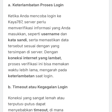
a.
Keterlambatan Proses Login
Ketika Anda mencoba login ke
Kaya787, server perlu
memverifikasi informasi yang Anda
masukkan, seperti
username
dan
kata sandi
, serta memastikan data
tersebut sesuai dengan yang
tersimpan di server. Dengan
koneksi internet yang lambat
,
proses verifikasi ini bisa memakan
waktu lebih lama, mengarah pada
keterlambatan
saat login.
b.
Timeout atau Kegagalan Login
Koneksi yang sangat lemah atau
terputus-putus dapat
menyebabkan
timeout
, di mana