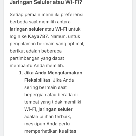
Jaringan Seluler atau Wi-Fi?
Setiap pemain memiliki preferensi
berbeda saat memilih antara
jaringan seluler
atau
Wi-Fi
untuk
login ke
Kaya787
. Namun, untuk
pengalaman bermain yang optimal,
berikut adalah beberapa
pertimbangan yang dapat
membantu Anda memilih:
Jika Anda Mengutamakan
Fleksibilitas
: Jika Anda
sering bermain saat
bepergian atau berada di
tempat yang tidak memiliki
Wi-Fi,
jaringan seluler
adalah pilihan terbaik,
meskipun Anda perlu
memperhatikan
kualitas