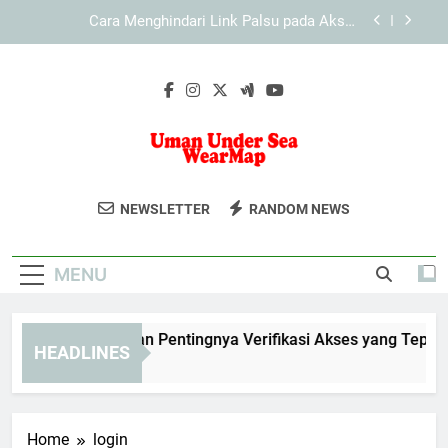
Skip
EDWINSLOT Login di Browser Mobile untuk
to
Akses yang Lebih Efisien
content
Cara Menjaga Keamanan Data Saat Login
Edwinslot dengan Langkah yang Lebih Aman dan
Terarah
TIARA4D Login dan Pentingnya Verifikasi Akses
yang Tepat
Cara Menghindari Link Palsu pada Akses
Alternatif
Under Sea Wear
Tampil Stylish Dengan Koleksi Pakaian
EDWINSLOT Login di Browser Mobile untuk
NEWSLETTER
RANDOM NEWS
Akses yang Lebih Efisien
Renang Dan Aksesori Pantai Dari
Cara Menjaga Keamanan Data Saat Login
Undersea Wear. Produk Berkualitas
Edwinslot dengan Langkah yang Lebih Aman dan
MENU
Terarah
Untuk Liburan Anda.
IARA4D Login dan Pentingnya Verifikasi Akses yang Tepat
HEADLINES
 Month Ago
Home
login