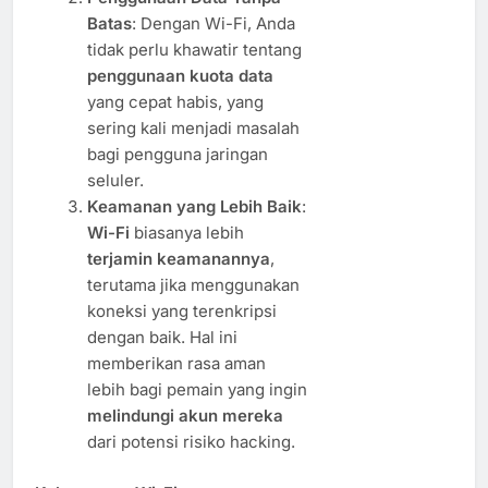
Batas
: Dengan Wi-Fi, Anda
tidak perlu khawatir tentang
penggunaan kuota data
yang cepat habis, yang
sering kali menjadi masalah
bagi pengguna jaringan
seluler.
Keamanan yang Lebih Baik
:
Wi-Fi
biasanya lebih
terjamin keamanannya
,
terutama jika menggunakan
koneksi yang terenkripsi
dengan baik. Hal ini
memberikan rasa aman
lebih bagi pemain yang ingin
melindungi akun mereka
dari potensi risiko hacking.