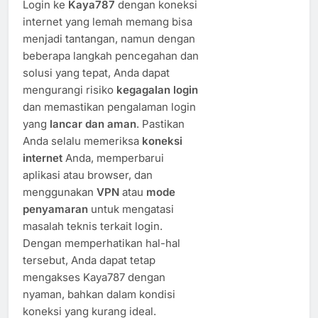
Login ke
Kaya787
dengan koneksi
internet yang lemah memang bisa
menjadi tantangan, namun dengan
beberapa langkah pencegahan dan
solusi yang tepat, Anda dapat
mengurangi risiko
kegagalan login
dan memastikan pengalaman login
yang
lancar dan aman
. Pastikan
Anda selalu memeriksa
koneksi
internet
Anda, memperbarui
aplikasi atau browser, dan
menggunakan
VPN
atau
mode
penyamaran
untuk mengatasi
masalah teknis terkait login.
Dengan memperhatikan hal-hal
tersebut, Anda dapat tetap
mengakses Kaya787 dengan
nyaman, bahkan dalam kondisi
koneksi yang kurang ideal.