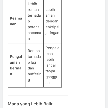
Lebih
rentan
Lebih
terhada
aman
Keama
p
dengan
nan
potensi
enkripsi
ancama
jaringan
n
Pengala
Rentan
man
Pengal
terhada
lebih
aman
p lag
lancar
Bermai
dan
tanpa
n
bufferin
ganggu
g
an
Mana yang Lebih Baik: