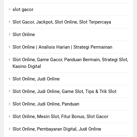
slot gacor
Slot Gacor, Jackpot, Slot Online, Slot Terpercaya
Slot Online
Slot Online | Analisis Harian | Strategi Permainan
Slot Online, Game Gacor, Panduan Bermain, Strategi Slot,
Kasino Digital
Slot Online, Judi Online
Slot Online, Judi Online, Game Slot, Tips & Trik Slot
Slot Online, Judi Online, Panduan
Slot Online, Mesin Slot, Fitur Bonus, Slot Gacor
Slot Online, Pembayaran Digital, Judi Online