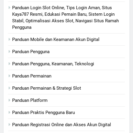
Panduan Login Slot Online, Tips Login Aman, Situs
Kaya787 Resmi, Edukasi Pemain Baru, Sistem Login
Stabil, Optimalisasi Akses Slot, Navigasi Situs Ramah
Pengguna
Panduan Mobile dan Keamanan Akun Digital
Panduan Pengguna
Panduan Pengguna, Keamanan, Teknologi
Panduan Permainan
Panduan Permainan & Strategi Slot
Panduan Platform
Panduan Praktis Pengguna Baru
Panduan Registrasi Online dan Akses Akun Digital