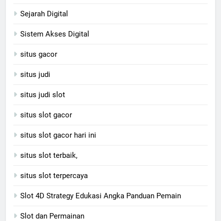
Sejarah Digital
Sistem Akses Digital
situs gacor
situs judi
situs judi slot
situs slot gacor
situs slot gacor hari ini
situs slot terbaik,
situs slot terpercaya
Slot 4D Strategy Edukasi Angka Panduan Pemain
Slot dan Permainan