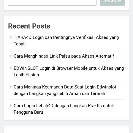
SEARCH
Recent Posts
TIARA4D Login dan Pentingnya Verifikasi Akses yang
Tepat
Cara Menghindari Link Palsu pada Akses Alternatif
EDWINSLOT Login di Browser Mobile untuk Akses yang
Lebih Efisien
Cara Menjaga Keamanan Data Saat Login Edwinslot
dengan Langkah yang Lebih Aman dan Terarah
Cara Login Lebah4D dengan Langkah Praktis untuk
Pengguna Baru