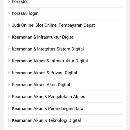
horas88
horas88 login
Judi Online, Slot Online, Pembayaran Cepat
Keamanan & Infrastruktur Digital
Keamanan & Integritas Sistem Digital
Keamanan Akses & Infrastruktur Digital
Keamanan Akses & Privasi Digital
Keamanan Akses Akun Digital
Keamanan Akun & Pengelolaan Akses
Keamanan Akun & Perlindungan Data
Keamanan Akun & Teknologi Digital