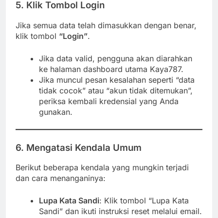
5. Klik Tombol Login
Jika semua data telah dimasukkan dengan benar,
klik tombol
“Login”
.
Jika data valid, pengguna akan diarahkan
ke halaman dashboard utama Kaya787.
Jika muncul pesan kesalahan seperti “data
tidak cocok” atau “akun tidak ditemukan”,
periksa kembali kredensial yang Anda
gunakan.
6. Mengatasi Kendala Umum
Berikut beberapa kendala yang mungkin terjadi
dan cara menanganinya:
Lupa Kata Sandi
: Klik tombol “Lupa Kata
Sandi” dan ikuti instruksi reset melalui email.