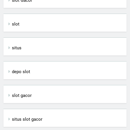
slot Gacor
slot
situs
depo slot
slot gacor
situs slot gacor