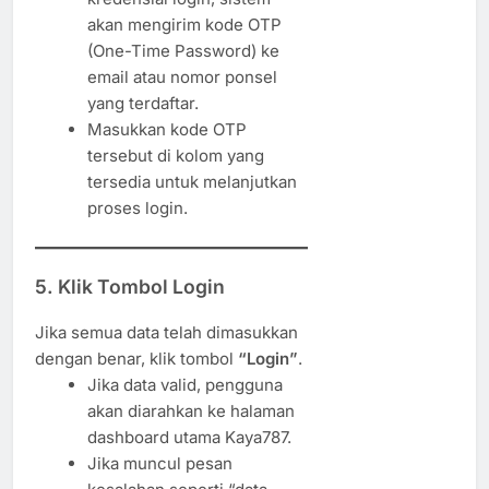
akan mengirim kode OTP
(One-Time Password) ke
email atau nomor ponsel
yang terdaftar.
Masukkan kode OTP
tersebut di kolom yang
tersedia untuk melanjutkan
proses login.
5. Klik Tombol Login
Jika semua data telah dimasukkan
dengan benar, klik tombol
“Login”
.
Jika data valid, pengguna
akan diarahkan ke halaman
dashboard utama Kaya787.
Jika muncul pesan