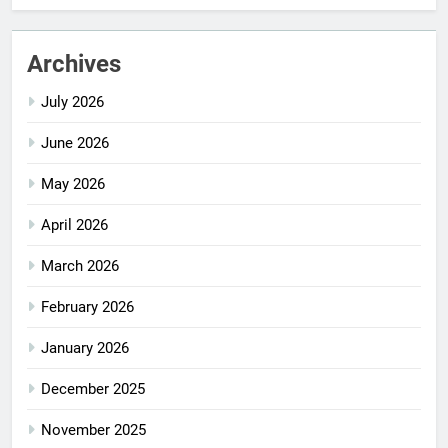
Archives
July 2026
June 2026
May 2026
April 2026
March 2026
February 2026
January 2026
December 2025
November 2025