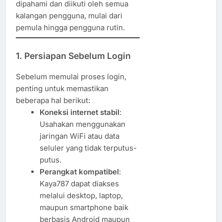
dipahami dan diikuti oleh semua
kalangan pengguna, mulai dari
pemula hingga pengguna rutin.
1. Persiapan Sebelum Login
Sebelum memulai proses login,
penting untuk memastikan
beberapa hal berikut:
Koneksi internet stabil
:
Usahakan menggunakan
jaringan WiFi atau data
seluler yang tidak terputus-
putus.
Perangkat kompatibel
:
Kaya787 dapat diakses
melalui desktop, laptop,
maupun smartphone baik
berbasis Android maupun