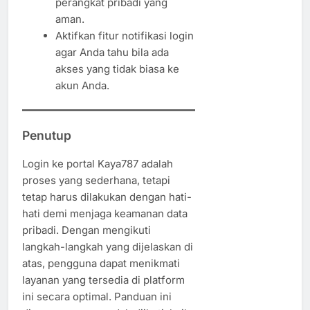
perangkat pribadi yang
aman.
Aktifkan fitur notifikasi login
agar Anda tahu bila ada
akses yang tidak biasa ke
akun Anda.
Penutup
Login ke portal Kaya787 adalah
proses yang sederhana, tetapi
tetap harus dilakukan dengan hati-
hati demi menjaga keamanan data
pribadi. Dengan mengikuti
langkah-langkah yang dijelaskan di
atas, pengguna dapat menikmati
layanan yang tersedia di platform
ini secara optimal. Panduan ini