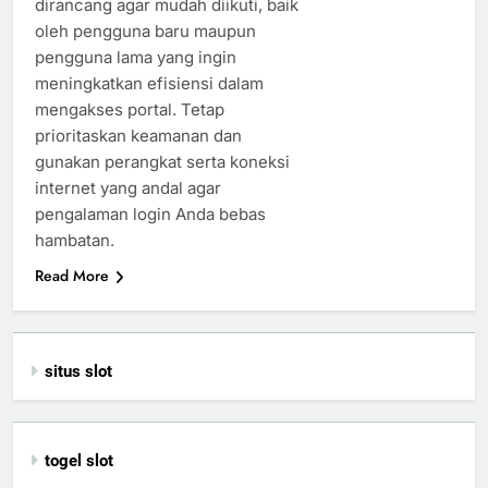
dirancang agar mudah diikuti, baik
oleh pengguna baru maupun
pengguna lama yang ingin
meningkatkan efisiensi dalam
mengakses portal. Tetap
prioritaskan keamanan dan
gunakan perangkat serta koneksi
internet yang andal agar
pengalaman login Anda bebas
hambatan.
Read More
situs slot
togel slot