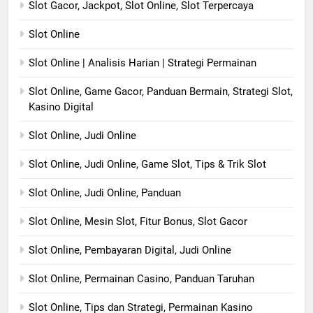
Slot Gacor, Jackpot, Slot Online, Slot Terpercaya
Slot Online
Slot Online | Analisis Harian | Strategi Permainan
Slot Online, Game Gacor, Panduan Bermain, Strategi Slot,
Kasino Digital
Slot Online, Judi Online
Slot Online, Judi Online, Game Slot, Tips & Trik Slot
Slot Online, Judi Online, Panduan
Slot Online, Mesin Slot, Fitur Bonus, Slot Gacor
Slot Online, Pembayaran Digital, Judi Online
Slot Online, Permainan Casino, Panduan Taruhan
Slot Online, Tips dan Strategi, Permainan Kasino