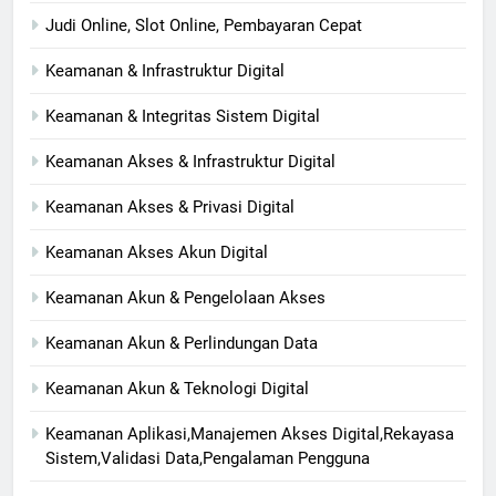
Judi Online, Slot Online, Pembayaran Cepat
Keamanan & Infrastruktur Digital
Keamanan & Integritas Sistem Digital
Keamanan Akses & Infrastruktur Digital
Keamanan Akses & Privasi Digital
Keamanan Akses Akun Digital
Keamanan Akun & Pengelolaan Akses
Keamanan Akun & Perlindungan Data
Keamanan Akun & Teknologi Digital
Keamanan Aplikasi,Manajemen Akses Digital,Rekayasa
Sistem,Validasi Data,Pengalaman Pengguna