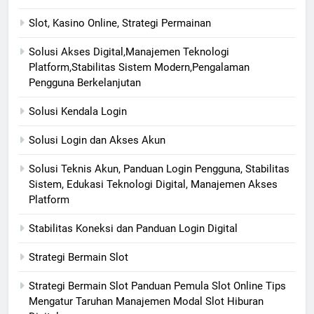
Slot, Kasino Online, Strategi Permainan
Solusi Akses Digital,Manajemen Teknologi
Platform,Stabilitas Sistem Modern,Pengalaman
Pengguna Berkelanjutan
Solusi Kendala Login
Solusi Login dan Akses Akun
Solusi Teknis Akun, Panduan Login Pengguna, Stabilitas
Sistem, Edukasi Teknologi Digital, Manajemen Akses
Platform
Stabilitas Koneksi dan Panduan Login Digital
Strategi Bermain Slot
Strategi Bermain Slot Panduan Pemula Slot Online Tips
Mengatur Taruhan Manajemen Modal Slot Hiburan