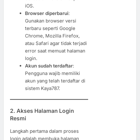
iOS.
Browser diperbarui
:
Gunakan browser versi
terbaru seperti Google
Chrome, Mozilla Firefox,
atau Safari agar tidak terjadi
error saat memuat halaman
login.
Akun sudah terdaftar
:
Pengguna wajib memiliki
akun yang telah terdaftar di
sistem Kaya787.
2. Akses Halaman Login
Resmi
Langkah pertama dalam proses
login adalah membuka halaman