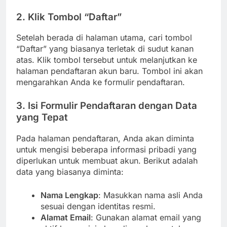
2.
Klik Tombol “Daftar”
Setelah berada di halaman utama, cari tombol
“Daftar” yang biasanya terletak di sudut kanan
atas. Klik tombol tersebut untuk melanjutkan ke
halaman pendaftaran akun baru. Tombol ini akan
mengarahkan Anda ke formulir pendaftaran.
3.
Isi Formulir Pendaftaran dengan Data
yang Tepat
Pada halaman pendaftaran, Anda akan diminta
untuk mengisi beberapa informasi pribadi yang
diperlukan untuk membuat akun. Berikut adalah
data yang biasanya diminta:
Nama Lengkap
: Masukkan nama asli Anda
sesuai dengan identitas resmi.
Alamat Email
: Gunakan alamat email yang