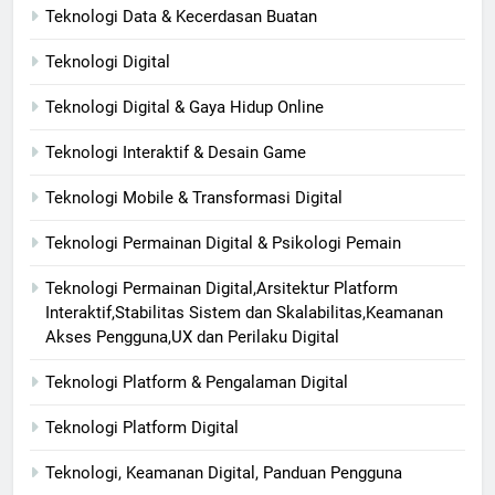
Teknologi Data & Kecerdasan Buatan
Teknologi Digital
Teknologi Digital & Gaya Hidup Online
Teknologi Interaktif & Desain Game
Teknologi Mobile & Transformasi Digital
Teknologi Permainan Digital & Psikologi Pemain
Teknologi Permainan Digital,Arsitektur Platform
Interaktif,Stabilitas Sistem dan Skalabilitas,Keamanan
Akses Pengguna,UX dan Perilaku Digital
Teknologi Platform & Pengalaman Digital
Teknologi Platform Digital
Teknologi, Keamanan Digital, Panduan Pengguna