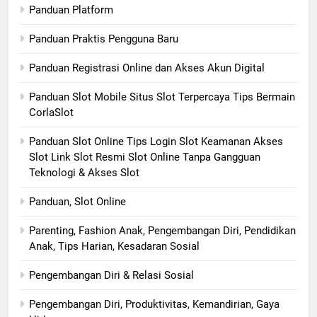
Panduan Platform
Panduan Praktis Pengguna Baru
Panduan Registrasi Online dan Akses Akun Digital
Panduan Slot Mobile Situs Slot Terpercaya Tips Bermain
CorlaSlot
Panduan Slot Online Tips Login Slot Keamanan Akses
Slot Link Slot Resmi Slot Online Tanpa Gangguan
Teknologi & Akses Slot
Panduan, Slot Online
Parenting, Fashion Anak, Pengembangan Diri, Pendidikan
Anak, Tips Harian, Kesadaran Sosial
Pengembangan Diri & Relasi Sosial
Pengembangan Diri, Produktivitas, Kemandirian, Gaya