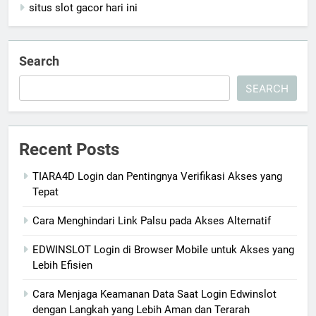
situs slot gacor hari ini
Search
SEARCH
Recent Posts
TIARA4D Login dan Pentingnya Verifikasi Akses yang
Tepat
Cara Menghindari Link Palsu pada Akses Alternatif
EDWINSLOT Login di Browser Mobile untuk Akses yang
Lebih Efisien
Cara Menjaga Keamanan Data Saat Login Edwinslot
dengan Langkah yang Lebih Aman dan Terarah