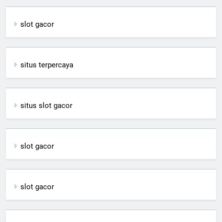
slot gacor
situs terpercaya
situs slot gacor
slot gacor
slot gacor