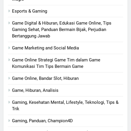
Esports & Gaming
Game Digital & Hiburan, Edukasi Game Online, Tips
Gaming Sehat, Panduan Bermain Bijak, Perjudian
Bertanggung Jawab
Game Marketing and Social Media
Game Online Strategi Game Tim dalam Game
Komunikasi Tim Tips Bermain Game
Game Online, Bandar Slot, Hiburan
Game, Hiburan, Analisis
Gaming, Kesehatan Mental, Lifestyle, Teknologi, Tips &
Trik
Gaming, Panduan, Champion4D