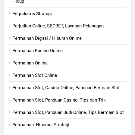
Hidup
Perjudian & Strategi
Perjudian Online, SBOBET, Layanan Pelanggan
Permainan Digital / Hiburan Online
Permainan Kasino Online
Permainan Online
Permainan Slot Online
Permainan Slot, Casino Online, Panduan Bermain Slot
Permainan Slot, Panduan Casino, Tips dan Trik
Permainan Slot, Panduan Judi Online, Tips Bermain Slot
Permainan, Hiburan, Strategi