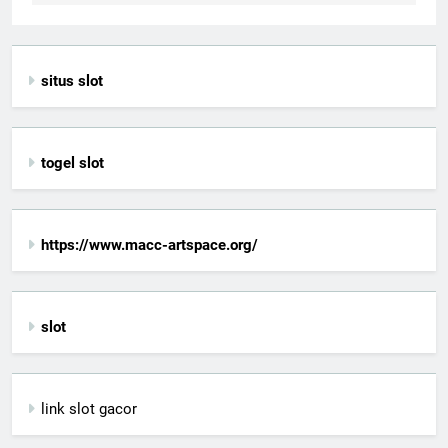
situs slot
togel slot
https://www.macc-artspace.org/
slot
link slot gacor