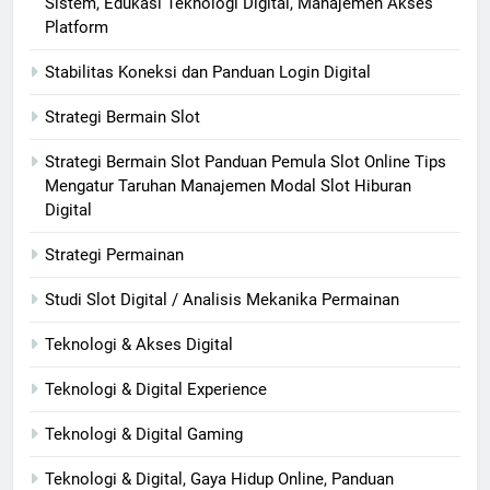
Sistem, Edukasi Teknologi Digital, Manajemen Akses
Platform
Stabilitas Koneksi dan Panduan Login Digital
Strategi Bermain Slot
Strategi Bermain Slot Panduan Pemula Slot Online Tips
Mengatur Taruhan Manajemen Modal Slot Hiburan
Digital
Strategi Permainan
Studi Slot Digital / Analisis Mekanika Permainan
Teknologi & Akses Digital
Teknologi & Digital Experience
Teknologi & Digital Gaming
Teknologi & Digital, Gaya Hidup Online, Panduan