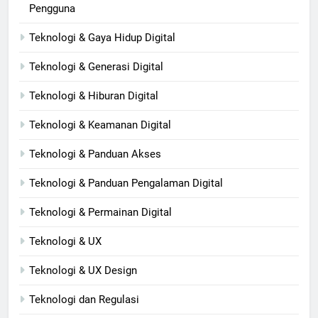
Pengguna
Teknologi & Gaya Hidup Digital
Teknologi & Generasi Digital
Teknologi & Hiburan Digital
Teknologi & Keamanan Digital
Teknologi & Panduan Akses
Teknologi & Panduan Pengalaman Digital
Teknologi & Permainan Digital
Teknologi & UX
Teknologi & UX Design
Teknologi dan Regulasi