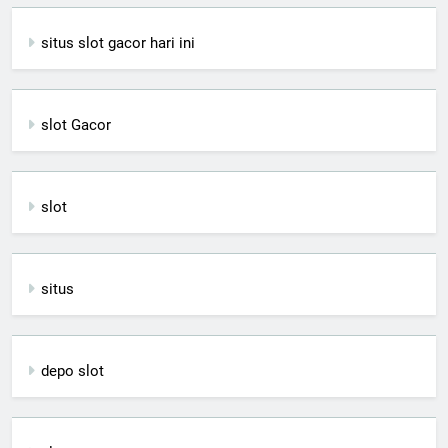
situs slot gacor hari ini
slot Gacor
slot
situs
depo slot