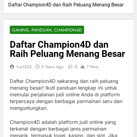
Daftar Champion4D dan Raih Peluang Menang Besar
GAMING, PANDUAN, CHAMPION4D
Daftar Champion4D dan
Raih Peluang Menang Besar
0
1ca1335
2 Years Ago
7 Mins
Daftar Champion4D sekarang dan raih peluang
menang besar! Ikuti panduan lengkap ini untuk
memulai perjalanan judi online Anda di platform
terpercaya dengan berbagai permainan seru dan
menguntungkan.
Champion4D adalah platform judi online yang
terkenal dengan berbagai jenis permainan
menarik, termasuk togel, kasino, dan slot. Jika