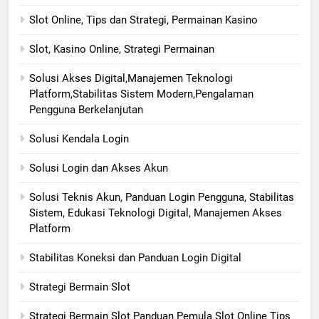
Slot Online, Tips dan Strategi, Permainan Kasino
Slot, Kasino Online, Strategi Permainan
Solusi Akses Digital,Manajemen Teknologi
Platform,Stabilitas Sistem Modern,Pengalaman
Pengguna Berkelanjutan
Solusi Kendala Login
Solusi Login dan Akses Akun
Solusi Teknis Akun, Panduan Login Pengguna, Stabilitas
Sistem, Edukasi Teknologi Digital, Manajemen Akses
Platform
Stabilitas Koneksi dan Panduan Login Digital
Strategi Bermain Slot
Strategi Bermain Slot Panduan Pemula Slot Online Tips