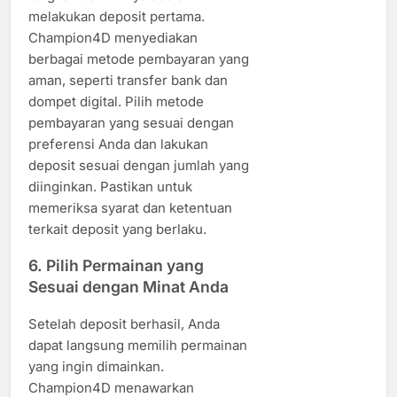
melakukan deposit pertama.
Champion4D menyediakan
berbagai metode pembayaran yang
aman, seperti transfer bank dan
dompet digital. Pilih metode
pembayaran yang sesuai dengan
preferensi Anda dan lakukan
deposit sesuai dengan jumlah yang
diinginkan. Pastikan untuk
memeriksa syarat dan ketentuan
terkait deposit yang berlaku.
6.
Pilih Permainan yang
Sesuai dengan Minat Anda
Setelah deposit berhasil, Anda
dapat langsung memilih permainan
yang ingin dimainkan.
Champion4D menawarkan