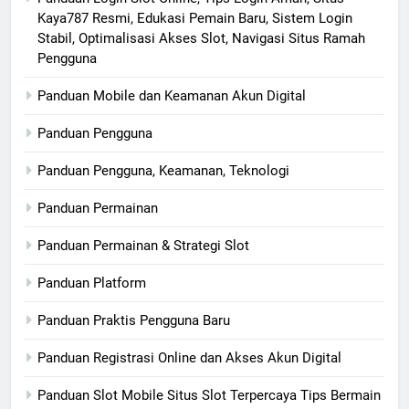
Kaya787 Resmi, Edukasi Pemain Baru, Sistem Login
Stabil, Optimalisasi Akses Slot, Navigasi Situs Ramah
Pengguna
Panduan Mobile dan Keamanan Akun Digital
Panduan Pengguna
Panduan Pengguna, Keamanan, Teknologi
Panduan Permainan
Panduan Permainan & Strategi Slot
Panduan Platform
Panduan Praktis Pengguna Baru
Panduan Registrasi Online dan Akses Akun Digital
Panduan Slot Mobile Situs Slot Terpercaya Tips Bermain