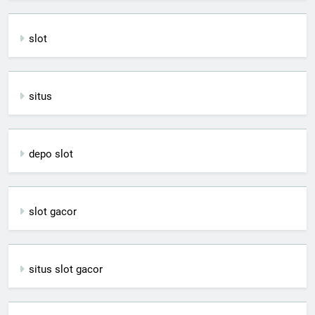
slot
situs
depo slot
slot gacor
situs slot gacor