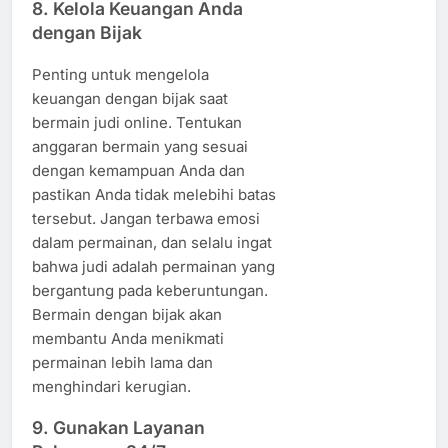
8.
Kelola Keuangan Anda
dengan Bijak
Penting untuk mengelola
keuangan dengan bijak saat
bermain judi online. Tentukan
anggaran bermain yang sesuai
dengan kemampuan Anda dan
pastikan Anda tidak melebihi batas
tersebut. Jangan terbawa emosi
dalam permainan, dan selalu ingat
bahwa judi adalah permainan yang
bergantung pada keberuntungan.
Bermain dengan bijak akan
membantu Anda menikmati
permainan lebih lama dan
menghindari kerugian.
9.
Gunakan Layanan