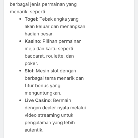
berbagai jenis permainan yang
menarik, seperti:
Togel
: Tebak angka yang
akan keluar dan menangkan
hadiah besar.
Kasino
: Pilihan permainan
meja dan kartu seperti
baccarat, roulette, dan
poker.
Slot
: Mesin slot dengan
berbagai tema menarik dan
fitur bonus yang
menguntungkan.
Live Casino
: Bermain
dengan dealer nyata melalui
video streaming untuk
pengalaman yang lebih
autentik.