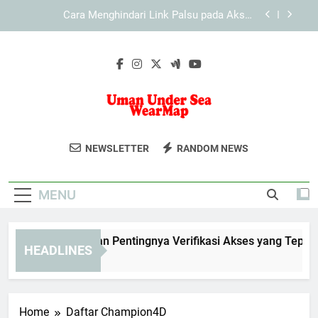
Skip
EDWINSLOT Login di Browser Mobile untuk
to
Akses yang Lebih Efisien
content
Cara Menjaga Keamanan Data Saat Login
Edwinslot dengan Langkah yang Lebih Aman dan
Terarah
TIARA4D Login dan Pentingnya Verifikasi Akses
yang Tepat
Cara Menghindari Link Palsu pada Akses
Alternatif
Under Sea Wear
Tampil Stylish Dengan Koleksi Pakaian
EDWINSLOT Login di Browser Mobile untuk
NEWSLETTER
RANDOM NEWS
Akses yang Lebih Efisien
Renang Dan Aksesori Pantai Dari
Cara Menjaga Keamanan Data Saat Login
Undersea Wear. Produk Berkualitas
Edwinslot dengan Langkah yang Lebih Aman dan
MENU
Terarah
Untuk Liburan Anda.
ARA4D Login dan Pentingnya Verifikasi Akses yang Tepat
HEADLINES
Month Ago
Home
Daftar Champion4D