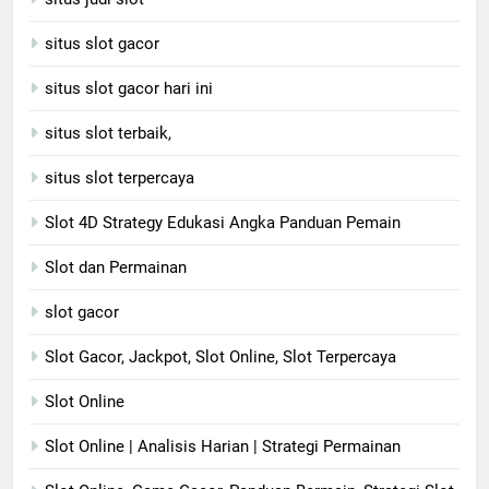
situs slot gacor
situs slot gacor hari ini
situs slot terbaik,
situs slot terpercaya
Slot 4D Strategy Edukasi Angka Panduan Pemain
Slot dan Permainan
slot gacor
Slot Gacor, Jackpot, Slot Online, Slot Terpercaya
Slot Online
Slot Online | Analisis Harian | Strategi Permainan