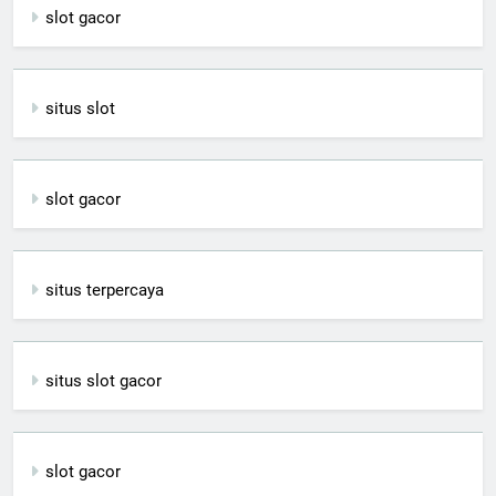
slot gacor
situs slot
slot gacor
situs terpercaya
situs slot gacor
slot gacor