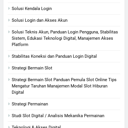
Solusi Kendala Login
Solusi Login dan Akses Akun
Solusi Teknis Akun, Panduan Login Pengguna, Stabilitas
Sistem, Edukasi Teknologi Digital, Manajemen Akses
Platform
Stabilitas Koneksi dan Panduan Login Digital
Strategi Bermain Slot
Strategi Bermain Slot Panduan Pemula Slot Online Tips
Mengatur Taruhan Manajemen Modal Slot Hiburan
Digital
Strategi Permainan
Studi Slot Digital / Analisis Mekanika Permainan
Teknologi & Akses Digital