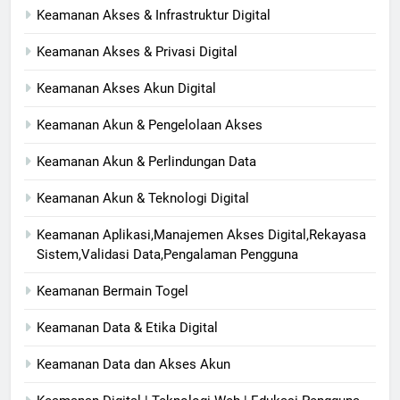
Keamanan Akses & Infrastruktur Digital
Keamanan Akses & Privasi Digital
Keamanan Akses Akun Digital
Keamanan Akun & Pengelolaan Akses
Keamanan Akun & Perlindungan Data
Keamanan Akun & Teknologi Digital
Keamanan Aplikasi,Manajemen Akses Digital,Rekayasa
Sistem,Validasi Data,Pengalaman Pengguna
Keamanan Bermain Togel
Keamanan Data & Etika Digital
Keamanan Data dan Akses Akun