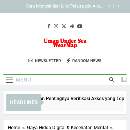
Skip
EDWINSLOT Login di Browser Mobile untuk
to
Akses yang Lebih Efisien
content
Cara Menjaga Keamanan Data Saat Login
Edwinslot dengan Langkah yang Lebih Aman dan
Terarah
TIARA4D Login dan Pentingnya Verifikasi Akses
yang Tepat
Cara Menghindari Link Palsu pada Akses
Alternatif
Under Sea Wear
Tampil Stylish Dengan Koleksi Pakaian
EDWINSLOT Login di Browser Mobile untuk
NEWSLETTER
RANDOM NEWS
Akses yang Lebih Efisien
Renang Dan Aksesori Pantai Dari
Cara Menjaga Keamanan Data Saat Login
Undersea Wear. Produk Berkualitas
Edwinslot dengan Langkah yang Lebih Aman dan
MENU
Terarah
Untuk Liburan Anda.
ARA4D Login dan Pentingnya Verifikasi Akses yang Tepat
HEADLINES
Weeks Ago
Home
Gaya Hidup Digital & Kesehatan Mental