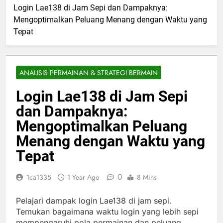
Login Lae138 di Jam Sepi dan Dampaknya:
Mengoptimalkan Peluang Menang dengan Waktu yang
Tepat
ANALISIS PERMAINAN & STRATEGI BERMAIN
Login Lae138 di Jam Sepi
dan Dampaknya:
Mengoptimalkan Peluang
Menang dengan Waktu yang
Tepat
0
1ca1335
1 Year Ago
8 Mins
Pelajari dampak login Lae138 di jam sepi.
Temukan bagaimana waktu login yang lebih sepi
mempengaruhi pola permainan dan peluang