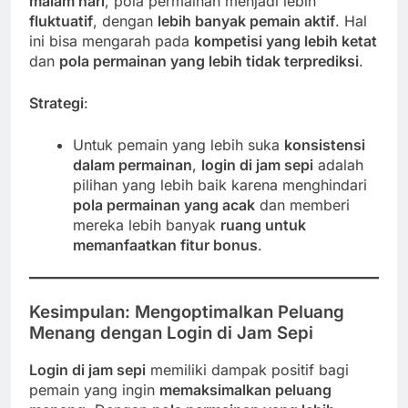
malam hari
, pola permainan menjadi lebih
fluktuatif
, dengan
lebih banyak pemain aktif
. Hal
ini bisa mengarah pada
kompetisi yang lebih ketat
dan
pola permainan yang lebih tidak terprediksi
.
Strategi
:
Untuk pemain yang lebih suka
konsistensi
dalam permainan
,
login di jam sepi
adalah
pilihan yang lebih baik karena menghindari
pola permainan yang acak
dan memberi
mereka lebih banyak
ruang untuk
memanfaatkan fitur bonus
.
Kesimpulan: Mengoptimalkan Peluang
Menang dengan Login di Jam Sepi
Login di jam sepi
memiliki dampak positif bagi
pemain yang ingin
memaksimalkan peluang