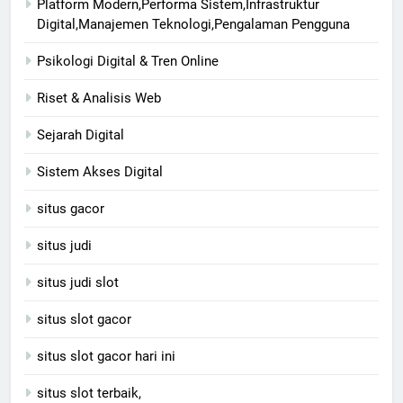
Platform Modern,Performa Sistem,Infrastruktur
Digital,Manajemen Teknologi,Pengalaman Pengguna
Psikologi Digital & Tren Online
Riset & Analisis Web
Sejarah Digital
Sistem Akses Digital
situs gacor
situs judi
situs judi slot
situs slot gacor
situs slot gacor hari ini
situs slot terbaik,