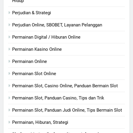
Hidup
Perjudian & Strategi
Perjudian Online, SBOBET, Layanan Pelanggan
Permainan Digital / Hiburan Online
Permainan Kasino Online
Permainan Online
Permainan Slot Online
Permainan Slot, Casino Online, Panduan Bermain Slot
Permainan Slot, Panduan Casino, Tips dan Trik
Permainan Slot, Panduan Judi Online, Tips Bermain Slot
Permainan, Hiburan, Strategi