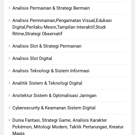
Analisis Permainan & Strategi Bermain
Analisis Permmainan,Pengamatan Visual,Edukasi
Digital,Perilaku Mesin,Tampilan Interaktif,Studi
Ritme,Strategi Observatif
Analisis Slot & Strategi Permainan
Analisis Slot Digital
Analisis Teknologi & Sistem Informasi
Analitik Sistem & Teknologi Digital
Arsitektur Sistem & Optimalisasi Jaringan
Cybersecurity & Keamanan Sistem Digital
Dunia Fantasi, Strategi Game, Analisis Karakter
Pokémon, Mitologi Modern, Taktik Pertarungan, Kreatur
Magis