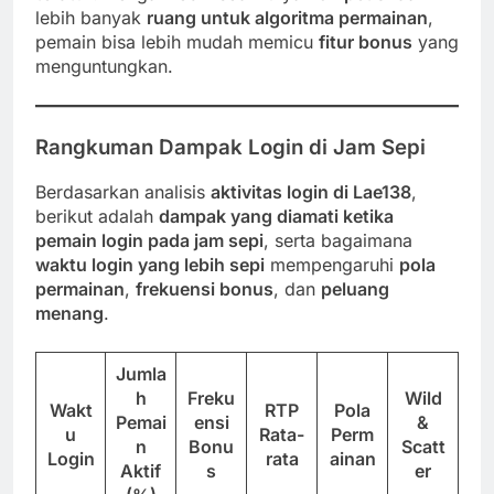
lebih banyak
ruang untuk algoritma permainan
,
pemain bisa lebih mudah memicu
fitur bonus
yang
menguntungkan.
Rangkuman Dampak Login di Jam Sepi
Berdasarkan analisis
aktivitas login di Lae138
,
berikut adalah
dampak yang diamati ketika
pemain login pada jam sepi
, serta bagaimana
waktu login yang lebih sepi
mempengaruhi
pola
permainan
,
frekuensi bonus
, dan
peluang
menang
.
Jumla
h
Freku
Wild
Wakt
RTP
Pola
Pemai
ensi
&
u
Rata-
Perm
n
Bonu
Scatt
Login
rata
ainan
Aktif
s
er