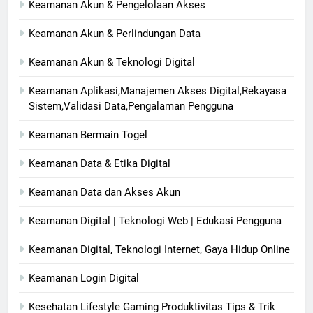
Keamanan Akun & Pengelolaan Akses
Keamanan Akun & Perlindungan Data
Keamanan Akun & Teknologi Digital
Keamanan Aplikasi,Manajemen Akses Digital,Rekayasa
Sistem,Validasi Data,Pengalaman Pengguna
Keamanan Bermain Togel
Keamanan Data & Etika Digital
Keamanan Data dan Akses Akun
Keamanan Digital | Teknologi Web | Edukasi Pengguna
Keamanan Digital, Teknologi Internet, Gaya Hidup Online
Keamanan Login Digital
Kesehatan Lifestyle Gaming Produktivitas Tips & Trik