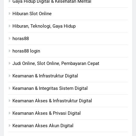
Gaya Hidup Digital & Kesehatan Mental
Hiburan Slot Online
Hiburan, Teknologi, Gaya Hidup
horas88
horas88 login
Judi Online, Slot Online, Pembayaran Cepat
Keamanan & Infrastruktur Digital
Keamanan & Integritas Sistem Digital
Keamanan Akses & Infrastruktur Digital
Keamanan Akses & Privasi Digital
Keamanan Akses Akun Digital