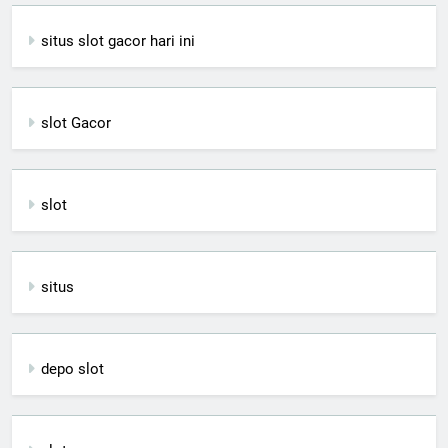
situs slot gacor hari ini
slot Gacor
slot
situs
depo slot