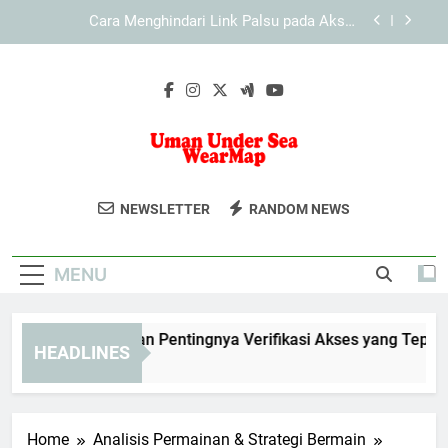
Skip
EDWINSLOT Login di Browser Mobile untuk
to
Akses yang Lebih Efisien
content
Cara Menjaga Keamanan Data Saat Login
Edwinslot dengan Langkah yang Lebih Aman dan
Terarah
TIARA4D Login dan Pentingnya Verifikasi Akses
yang Tepat
Cara Menghindari Link Palsu pada Akses
Alternatif
Under Sea Wear
Tampil Stylish Dengan Koleksi Pakaian
EDWINSLOT Login di Browser Mobile untuk
NEWSLETTER
RANDOM NEWS
Akses yang Lebih Efisien
Renang Dan Aksesori Pantai Dari
Cara Menjaga Keamanan Data Saat Login
Undersea Wear. Produk Berkualitas
Edwinslot dengan Langkah yang Lebih Aman dan
MENU
Terarah
Untuk Liburan Anda.
ARA4D Login dan Pentingnya Verifikasi Akses yang Tepat
HEADLINES
Month Ago
Home
Analisis Permainan & Strategi Bermain