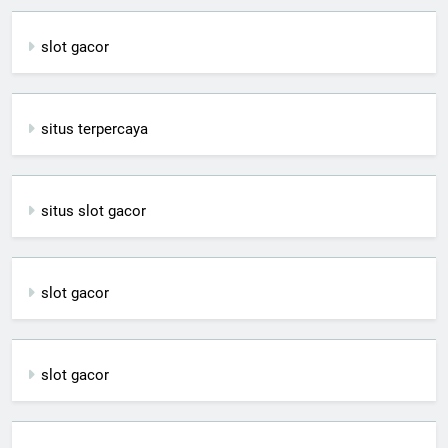
slot gacor
situs terpercaya
situs slot gacor
slot gacor
slot gacor